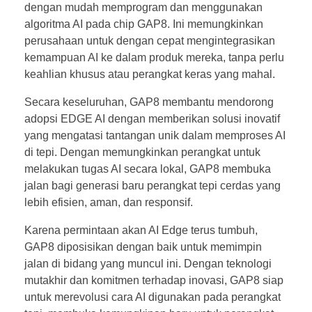
dengan mudah memprogram dan menggunakan
algoritma AI pada chip GAP8. Ini memungkinkan
perusahaan untuk dengan cepat mengintegrasikan
kemampuan AI ke dalam produk mereka, tanpa perlu
keahlian khusus atau perangkat keras yang mahal.
Secara keseluruhan, GAP8 membantu mendorong
adopsi EDGE AI dengan memberikan solusi inovatif
yang mengatasi tantangan unik dalam memproses AI
di tepi. Dengan memungkinkan perangkat untuk
melakukan tugas AI secara lokal, GAP8 membuka
jalan bagi generasi baru perangkat tepi cerdas yang
lebih efisien, aman, dan responsif.
Karena permintaan akan AI Edge terus tumbuh,
GAP8 diposisikan dengan baik untuk memimpin
jalan di bidang yang muncul ini. Dengan teknologi
mutakhir dan komitmen terhadap inovasi, GAP8 siap
untuk merevolusi cara AI digunakan pada perangkat