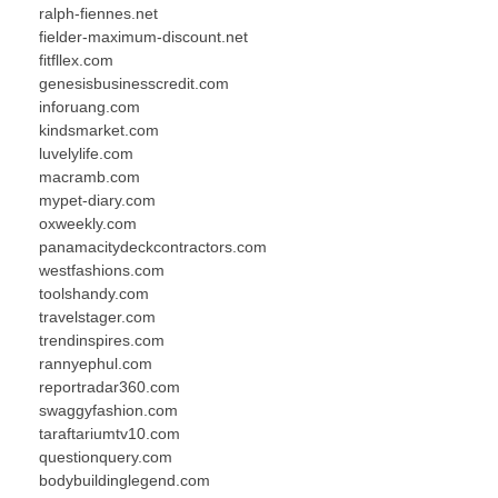
ralph-fiennes.net
fielder-maximum-discount.net
fitfllex.com
genesisbusinesscredit.com
inforuang.com
kindsmarket.com
luvelylife.com
macramb.com
mypet-diary.com
oxweekly.com
panamacitydeckcontractors.com
westfashions.com
toolshandy.com
travelstager.com
trendinspires.com
rannyephul.com
reportradar360.com
swaggyfashion.com
taraftariumtv10.com
questionquery.com
bodybuildinglegend.com