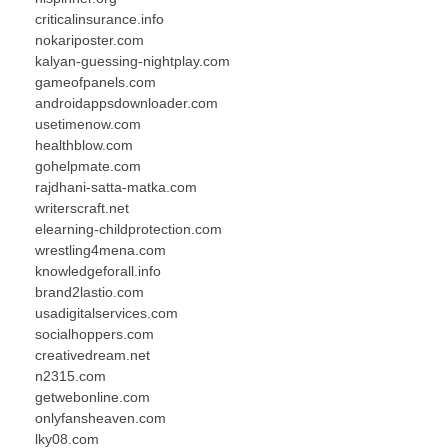
criticalinsurance.info
nokariposter.com
kalyan-guessing-nightplay.com
gameofpanels.com
androidappsdownloader.com
usetimenow.com
healthblow.com
gohelpmate.com
rajdhani-satta-matka.com
writerscraft.net
elearning-childprotection.com
wrestling4mena.com
knowledgeforall.info
brand2lastio.com
usadigitalservices.com
socialhoppers.com
creativedream.net
n2315.com
getwebonline.com
onlyfansheaven.com
lky08.com