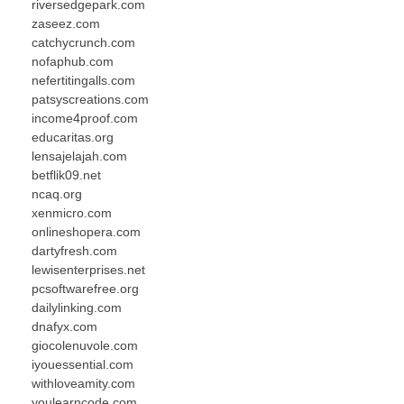
riversedgepark.com
zaseez.com
catchycrunch.com
nofaphub.com
nefertitingalls.com
patsyscreations.com
income4proof.com
educaritas.org
lensajelajah.com
betflik09.net
ncaq.org
xenmicro.com
onlineshopera.com
dartyfresh.com
lewisenterprises.net
pcsoftwarefree.org
dailylinking.com
dnafyx.com
giocolenuvole.com
iyouessential.com
withloveamity.com
youlearncode.com