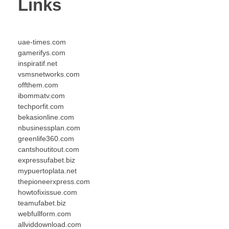
Links
uae-times.com
gamerifys.com
inspiratif.net
vsmsnetworks.com
offthem.com
ibommatv.com
techporfit.com
bekasionline.com
nbusinessplan.com
greenlife360.com
cantshoutitout.com
expressufabet.biz
mypuertoplata.net
thepioneerxpress.com
howtofixissue.com
teamufabet.biz
webfullform.com
allviddownload.com