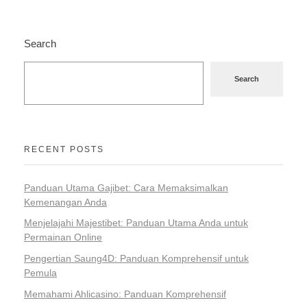
Search
Search
RECENT POSTS
Panduan Utama Gajibet: Cara Memaksimalkan
Kemenangan Anda
Menjelajahi Majestibet: Panduan Utama Anda untuk
Permainan Online
Pengertian Saung4D: Panduan Komprehensif untuk
Pemula
Memahami Ahlicasino: Panduan Komprehensif