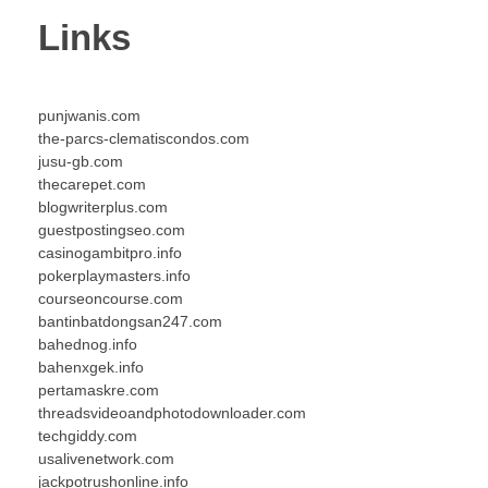
Links
punjwanis.com
the-parcs-clematiscondos.com
jusu-gb.com
thecarepet.com
blogwriterplus.com
guestpostingseo.com
casinogambitpro.info
pokerplaymasters.info
courseoncourse.com
bantinbatdongsan247.com
bahednog.info
bahenxgek.info
pertamaskre.com
threadsvideoandphotodownloader.com
techgiddy.com
usalivenetwork.com
jackpotrushonline.info