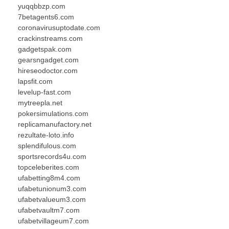
yuqqbbzp.com
7betagents6.com
coronavirusuptodate.com
crackinstreams.com
gadgetspak.com
gearsngadget.com
hireseodoctor.com
lapsfit.com
levelup-fast.com
mytreepla.net
pokersimulations.com
replicamanufactory.net
rezultate-loto.info
splendifulous.com
sportsrecords4u.com
topceleberites.com
ufabetting8m4.com
ufabetunionum3.com
ufabetvalueum3.com
ufabetvaultm7.com
ufabetvillageum7.com