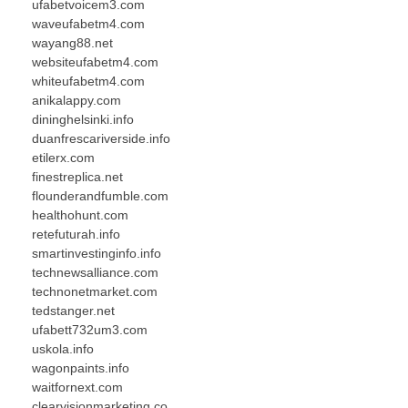
ufabetvoicem3.com
waveufabetm4.com
wayang88.net
websiteufabetm4.com
whiteufabetm4.com
anikalappy.com
dininghelsinki.info
duanfrescariverside.info
etilerx.com
finestreplica.net
flounderandfumble.com
healthohunt.com
retefuturah.info
smartinvestinginfo.info
technewsalliance.com
technonetmarket.com
tedstanger.net
ufabett732um3.com
uskola.info
wagonpaints.info
waitfornext.com
clearvisionmarketing.co