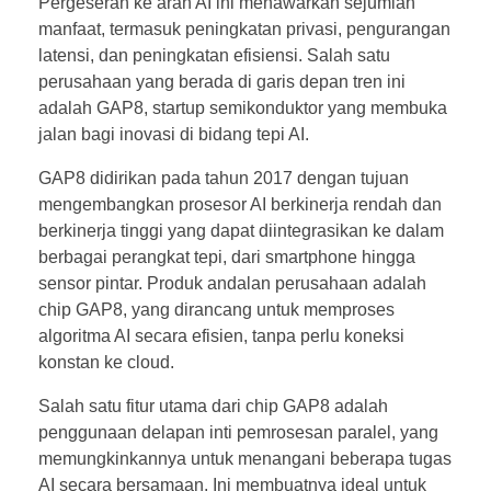
Pergeseran ke arah AI ini menawarkan sejumlah
manfaat, termasuk peningkatan privasi, pengurangan
latensi, dan peningkatan efisiensi. Salah satu
perusahaan yang berada di garis depan tren ini
adalah GAP8, startup semikonduktor yang membuka
jalan bagi inovasi di bidang tepi AI.
GAP8 didirikan pada tahun 2017 dengan tujuan
mengembangkan prosesor AI berkinerja rendah dan
berkinerja tinggi yang dapat diintegrasikan ke dalam
berbagai perangkat tepi, dari smartphone hingga
sensor pintar. Produk andalan perusahaan adalah
chip GAP8, yang dirancang untuk memproses
algoritma AI secara efisien, tanpa perlu koneksi
konstan ke cloud.
Salah satu fitur utama dari chip GAP8 adalah
penggunaan delapan inti pemrosesan paralel, yang
memungkinkannya untuk menangani beberapa tugas
AI secara bersamaan. Ini membuatnya ideal untuk