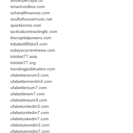
slotterpercaya.co
smartcoolbox.com
sohanjitfinances.com
soulfulhousemusic.net
sparklooms.com
tacticalcontractingllc.com
thecapitalpowers.com
tobabet88slot3.com
todayscurrentnews.com
totobet77.asia
totobet77.org
trendingpublication.com
ufabettererum3.com
ufabettermentm4.com
ufabettersum7.com
ufabettinwm7.com
ufabettinwum3.com
ufabetunitedm3.com
ufabetunitedm7.com
ufabetuskedm7.com
ufabetutoredm3.com
ufabetutoredm7.com