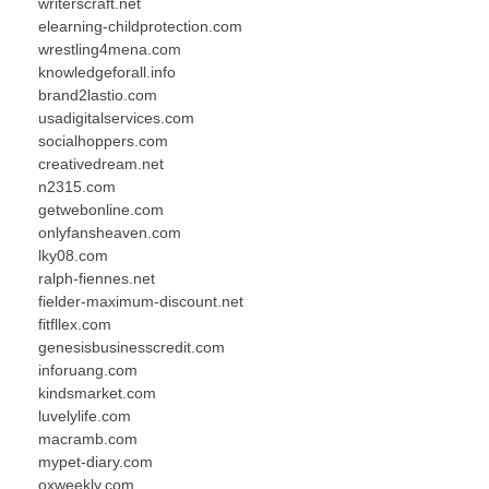
writerscraft.net
elearning-childprotection.com
wrestling4mena.com
knowledgeforall.info
brand2lastio.com
usadigitalservices.com
socialhoppers.com
creativedream.net
n2315.com
getwebonline.com
onlyfansheaven.com
lky08.com
ralph-fiennes.net
fielder-maximum-discount.net
fitfllex.com
genesisbusinesscredit.com
inforuang.com
kindsmarket.com
luvelylife.com
macramb.com
mypet-diary.com
oxweekly.com