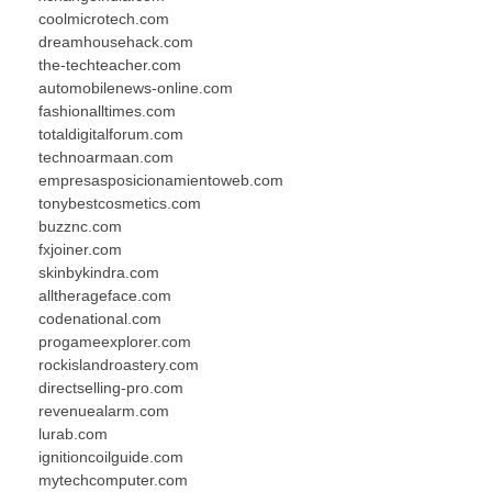
coolmicrotech.com
dreamhousehack.com
the-techteacher.com
automobilenews-online.com
fashionalltimes.com
totaldigitalforum.com
technoarmaan.com
empresasposicionamientoweb.com
tonybestcosmetics.com
buzznc.com
fxjoiner.com
skinbykindra.com
alltherageface.com
codenational.com
progameexplorer.com
rockislandroastery.com
directselling-pro.com
revenuealarm.com
lurab.com
ignitioncoilguide.com
mytechcomputer.com