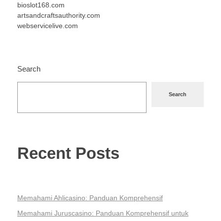
bioslot168.com
artsandcraftsauthority.com
webservicelive.com
Search
Search
Recent Posts
Memahami Ahlicasino: Panduan Komprehensif
Memahami Juruscasino: Panduan Komprehensif untuk