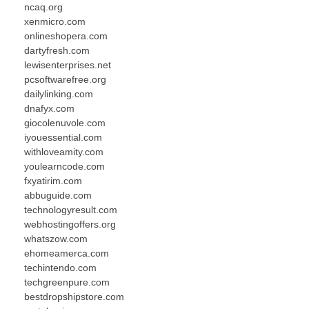
ncaq.org
xenmicro.com
onlineshopera.com
dartyfresh.com
lewisenterprises.net
pcsoftwarefree.org
dailylinking.com
dnafyx.com
giocolenuvole.com
iyouessential.com
withloveamity.com
youlearncode.com
fxyatirim.com
abbuguide.com
technologyresult.com
webhostingoffers.org
whatszow.com
ehomeamerca.com
techintendo.com
techgreenpure.com
bestdropshipstore.com