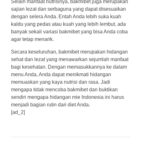
Selain manfaat nutrisinya, bakmibet juga merupakan
sajian lezat dan serbaguna yang dapat disesuaikan
dengan selera Anda. Entah Anda lebih suka kuah
kaldu yang pedas atau kuah yang lebih lembut, ada
banyak sekali variasi bakmibet yang bisa Anda coba
agar tetap menarik.
Secara keseluruhan, bakmibet merupakan hidangan
sehat dan lezat yang menawarkan sejumlah manfaat
bagi kesehatan. Dengan memasukkannya ke dalam
menu Anda, Anda dapat menikmati hidangan
memuaskan yang kaya nutrisi dan rasa. Jadi
mengapa tidak mencoba bakmibet dan buktikan
sendiri mengapa hidangan mie Indonesia ini harus
menjadi bagian rutin dari diet Anda.
[ad_2]