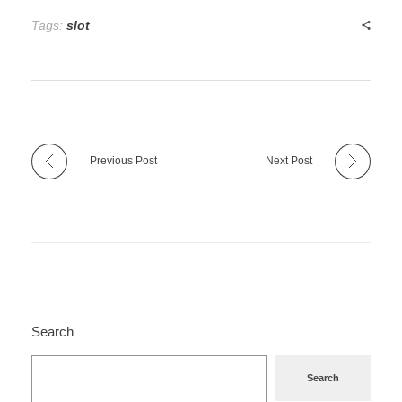
Tags:
slot
Previous Post
Next Post
Search
Search