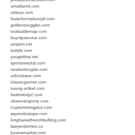
umailsend.com
retarys.com
fasterformationcpf.com
goldensnuggles.com
lookbattlemap.com
buyrdpservice.com
yesport.net
tostylo.com
yougetthat.net
sportsnetclub.com
newbestcrypto.com
oxfordsave.com
iclassicgames.com
saung-artikel.com
fasthokivip2.com
observersports.com
cryptominingplus.com
aquinoticiaspe.com
longhairedfrenchbulldog.com
lawyersforhire.co
businemarket.com