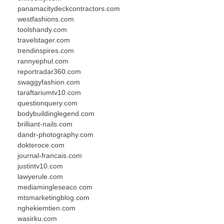
panamacitydeckcontractors.com
westfashions.com
toolshandy.com
travelstager.com
trendinspires.com
rannyephul.com
reportradar360.com
swaggyfashion.com
taraftariumtv10.com
questionquery.com
bodybuildinglegend.com
brilliant-nails.com
dandr-photography.com
dokteroce.com
journal-francais.com
justintv10.com
lawyerule.com
mediamingleseaco.com
mtsmarketingblog.com
nghekiemtien.com
wasirku.com