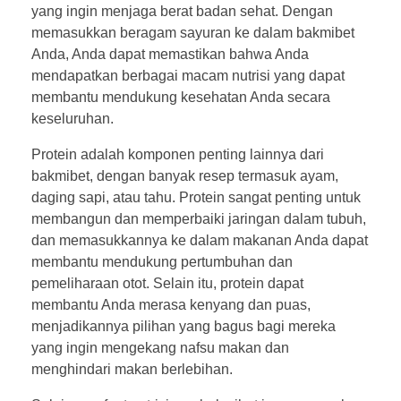
yang ingin menjaga berat badan sehat. Dengan
memasukkan beragam sayuran ke dalam bakmibet
Anda, Anda dapat memastikan bahwa Anda
mendapatkan berbagai macam nutrisi yang dapat
membantu mendukung kesehatan Anda secara
keseluruhan.
Protein adalah komponen penting lainnya dari
bakmibet, dengan banyak resep termasuk ayam,
daging sapi, atau tahu. Protein sangat penting untuk
membangun dan memperbaiki jaringan dalam tubuh,
dan memasukkannya ke dalam makanan Anda dapat
membantu mendukung pertumbuhan dan
pemeliharaan otot. Selain itu, protein dapat
membantu Anda merasa kenyang dan puas,
menjadikannya pilihan yang bagus bagi mereka
yang ingin mengekang nafsu makan dan
menghindari makan berlebihan.