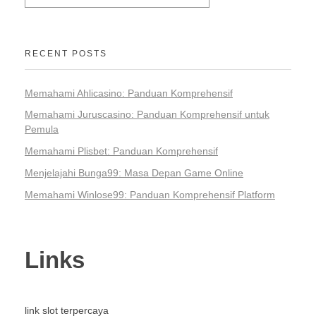
RECENT POSTS
Memahami Ahlicasino: Panduan Komprehensif
Memahami Juruscasino: Panduan Komprehensif untuk
Pemula
Memahami Plisbet: Panduan Komprehensif
Menjelajahi Bunga99: Masa Depan Game Online
Memahami Winlose99: Panduan Komprehensif Platform
Links
link slot terpercaya