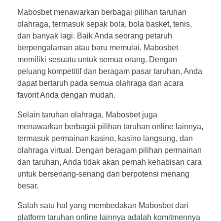
Mabosbet menawarkan berbagai pilihan taruhan
olahraga, termasuk sepak bola, bola basket, tenis,
dan banyak lagi. Baik Anda seorang petaruh
berpengalaman atau baru memulai, Mabosbet
memiliki sesuatu untuk semua orang. Dengan
peluang kompetitif dan beragam pasar taruhan, Anda
dapat bertaruh pada semua olahraga dan acara
favorit Anda dengan mudah.
Selain taruhan olahraga, Mabosbet juga
menawarkan berbagai pilihan taruhan online lainnya,
termasuk permainan kasino, kasino langsung, dan
olahraga virtual. Dengan beragam pilihan permainan
dan taruhan, Anda tidak akan pernah kehabisan cara
untuk bersenang-senang dan berpotensi menang
besar.
Salah satu hal yang membedakan Mabosbet dari
platform taruhan online lainnya adalah komitmennya