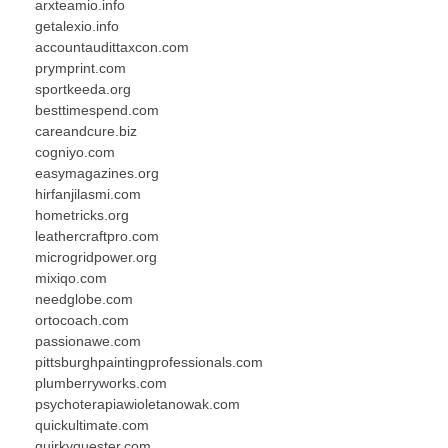
arxteamio.info
getalexio.info
accountaudittaxcon.com
prymprint.com
sportkeeda.org
besttimespend.com
careandcure.biz
cogniyo.com
easymagazines.org
hirfanjilasmi.com
hometricks.org
leathercraftpro.com
microgridpower.org
mixiqo.com
needglobe.com
ortocoach.com
passionawe.com
pittsburghpaintingprofessionals.com
plumberryworks.com
psychoterapiawioletanowak.com
quickultimate.com
quirkyquester.com