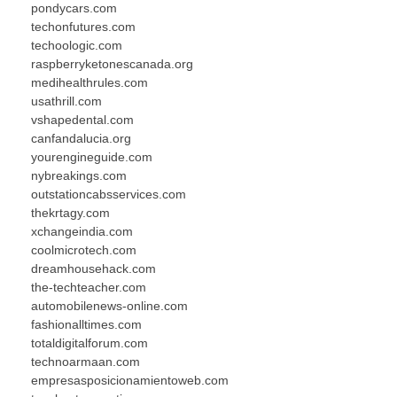
pondycars.com
techonfutures.com
techoologic.com
raspberryketonescanada.org
medihealthrules.com
usathrill.com
vshapedental.com
canfandalucia.org
yourengineguide.com
nybreakings.com
outstationcabsservices.com
thekrtagy.com
xchangeindia.com
coolmicrotech.com
dreamhousehack.com
the-techteacher.com
automobilenews-online.com
fashionalltimes.com
totaldigitalforum.com
technoarmaan.com
empresasposicionamientoweb.com