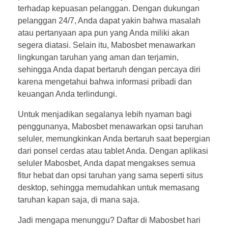
terhadap kepuasan pelanggan. Dengan dukungan
pelanggan 24/7, Anda dapat yakin bahwa masalah
atau pertanyaan apa pun yang Anda miliki akan
segera diatasi. Selain itu, Mabosbet menawarkan
lingkungan taruhan yang aman dan terjamin,
sehingga Anda dapat bertaruh dengan percaya diri
karena mengetahui bahwa informasi pribadi dan
keuangan Anda terlindungi.
Untuk menjadikan segalanya lebih nyaman bagi
penggunanya, Mabosbet menawarkan opsi taruhan
seluler, memungkinkan Anda bertaruh saat bepergian
dari ponsel cerdas atau tablet Anda. Dengan aplikasi
seluler Mabosbet, Anda dapat mengakses semua
fitur hebat dan opsi taruhan yang sama seperti situs
desktop, sehingga memudahkan untuk memasang
taruhan kapan saja, di mana saja.
Jadi mengapa menunggu? Daftar di Mabosbet hari