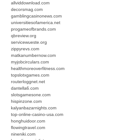
allviddownload.com
decorsmag.com
gamblingcasinonews.com
universitiesofamerica.net
progameofbrands.com
qbreview.org
servicewueste.org
zippyrevs.com
matkanumbernow.com
myjobcirculars.com
healthmoreoverfitness.com
topslotxgames.com
routerloggnet.net
dantella6.com
slotsgamesone.com
hispinzone.com
kalyanbazarnights.com
top-online-casino-usa.com
honghuidoor.com
flowingtravel.com
nineniki.com