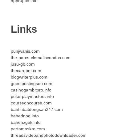
appruptio.info
Links
punjwanis.com
the-parcs-clematiscondos.com
jusu-gb.com
thecarepet.com
blogwriterplus.com
guestpostingseo.com
casinogambitpro.info
pokerplaymasters.info
courseoncourse.com
bantinbatdongsan247.com
bahednog.info
bahenxgek.info
pertamaskre.com
threadsvideoandphotodownloader.com