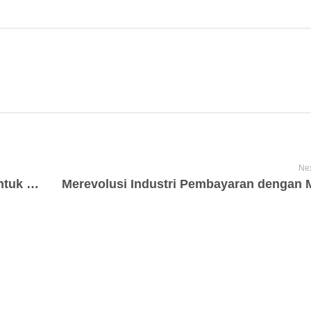
Nex
Mengapa Pay77 adalah Solusi Utama untuk Transaksi yang Lancar