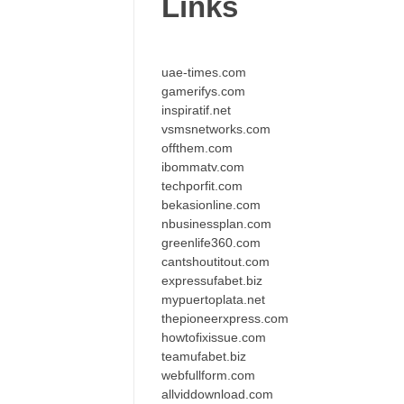
Links
uae-times.com
gamerifys.com
inspiratif.net
vsmsnetworks.com
offthem.com
ibommatv.com
techporfit.com
bekasionline.com
nbusinessplan.com
greenlife360.com
cantshoutitout.com
expressufabet.biz
mypuertoplata.net
thepioneerxpress.com
howtofixissue.com
teamufabet.biz
webfullform.com
allviddownload.com