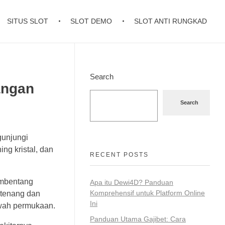
SITUS SLOT
SLOT DEMO
SLOT ANTI RUNGKAD
Search
angan
Search
gunjungi
ng kristal, dan
RECENT POSTS
membentang
Apa itu Dewi4D? Panduan
Komprehensif untuk Platform Online
 tenang dan
Ini
awah permukaan.
Panduan Utama Gajibet: Cara