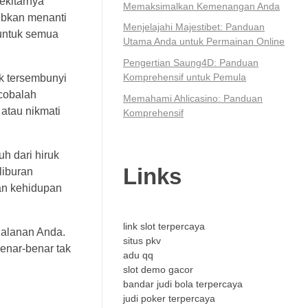
ekitarnya
Memaksimalkan Kemenangan Anda
ubkan menanti
Menjelajahi Majestibet: Panduan
 untuk semua
Utama Anda untuk Permainan Online
Pengertian Saung4D: Panduan
Komprehensif untuk Pemula
uk tersembunyi
 cobalah
Memahami Ahlicasino: Panduan
atau nikmati
Komprehensif
h dari hiruk
Links
liburan
nan kehidupan
link slot terpercaya
jalanan Anda.
situs pkv
enar-benar tak
adu qq
slot demo gacor
bandar judi bola terpercaya
judi poker terpercaya