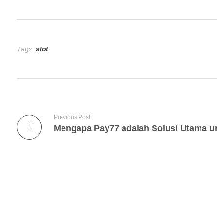
Tags:
slot
Previous Post