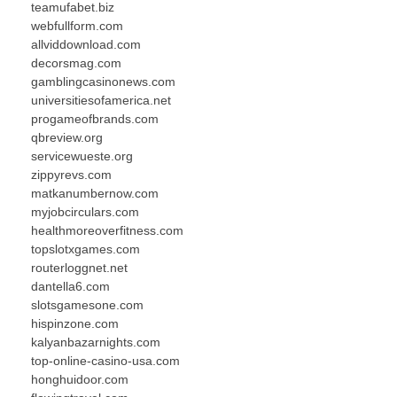
teamufabet.biz
webfullform.com
allviddownload.com
decorsmag.com
gamblingcasinonews.com
universitiesofamerica.net
progameofbrands.com
qbreview.org
servicewueste.org
zippyrevs.com
matkanumbernow.com
myjobcirculars.com
healthmoreoverfitness.com
topslotxgames.com
routerloggnet.net
dantella6.com
slotsgamesone.com
hispinzone.com
kalyanbazarnights.com
top-online-casino-usa.com
honghuidoor.com