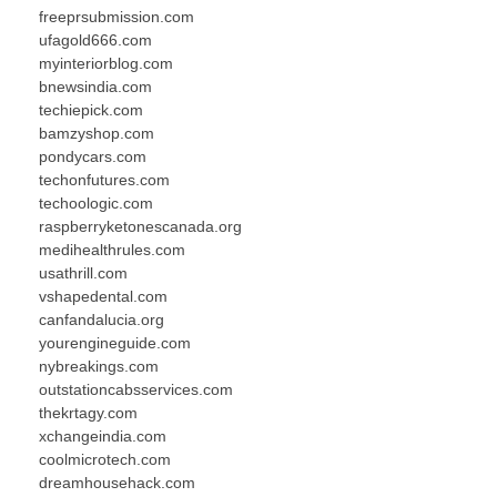
freeprsubmission.com
ufagold666.com
myinteriorblog.com
bnewsindia.com
techiepick.com
bamzyshop.com
pondycars.com
techonfutures.com
techoologic.com
raspberryketonescanada.org
medihealthrules.com
usathrill.com
vshapedental.com
canfandalucia.org
yourengineguide.com
nybreakings.com
outstationcabsservices.com
thekrtagy.com
xchangeindia.com
coolmicrotech.com
dreamhousehack.com