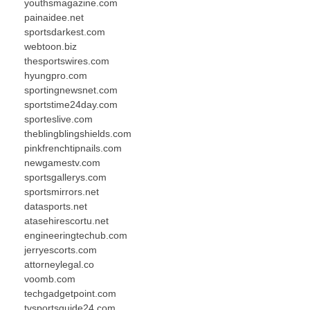
youthsmagazine.com
painaidee.net
sportsdarkest.com
webtoon.biz
thesportswires.com
hyungpro.com
sportingnewsnet.com
sportstime24day.com
sporteslive.com
theblingblingshields.com
pinkfrenchtipnails.com
newgamestv.com
sportsgallerys.com
sportsmirrors.net
datasports.net
atasehirescortu.net
engineeringtechub.com
jerryescorts.com
attorneylegal.co
voomb.com
techgadgetpoint.com
tvsportsguide24.com