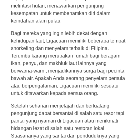
melintasi hutan, menawarkan pengunjung
kesempatan untuk membenamkan diri dalam
keindahan alam pulau.
Bagi mereka yang ingin lebih dekat dengan
kehidupan laut, Ligacuan memiliki beberapa tempat
snorkeling dan menyelam terbaik di Filipina.
Terumbu karang merupakan rumah bagi beragam
ikan, penyu, dan makhluk laut lainnya yang
berwarna-warni, menjadikannya surga bagi pecinta
bawah air. Apakah Anda seorang penyelam pemula
atau berpengalaman, Ligacuan memiliki sesuatu
untuk ditawarkan kepada semua orang.
Setelah seharian menjelajah dan bertualang,
pengunjung dapat bersantai di salah satu resor tepi
pantai yang nyaman di Ligacuan atau menikmati
hidangan lezat di salah satu restoran lokal.
Suasananya yang santai dan penduduknya yang