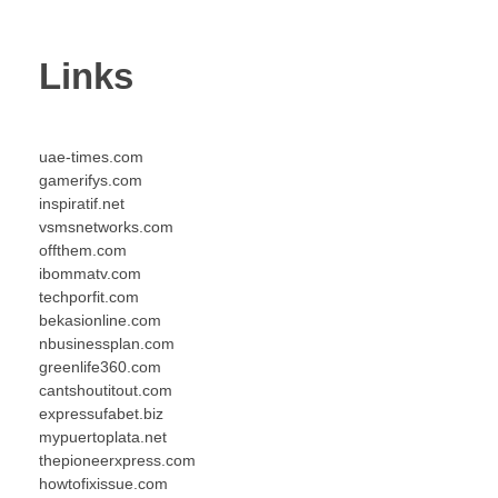
Links
uae-times.com
gamerifys.com
inspiratif.net
vsmsnetworks.com
offthem.com
ibommatv.com
techporfit.com
bekasionline.com
nbusinessplan.com
greenlife360.com
cantshoutitout.com
expressufabet.biz
mypuertoplata.net
thepioneerxpress.com
howtofixissue.com