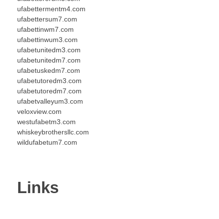
ufabettermentm4.com
ufabettersum7.com
ufabettinwm7.com
ufabettinwum3.com
ufabetunitedm3.com
ufabetunitedm7.com
ufabetuskedm7.com
ufabetutoredm3.com
ufabetutoredm7.com
ufabetvalleyum3.com
veloxview.com
westufabetm3.com
whiskeybrothersllc.com
wildufabetum7.com
Links