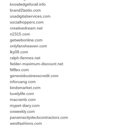
knowledgeforall.info
brand2lastio.com
usadigitalservices.com
socialhoppers.com
creativedream.net
n2315.com
getwebonline.com
onlyfansheaven.com
lky08.com
ralph-fiennes.net
fielder-maximum-discount.net
fitfllex.com
genesisbusinesscredit.com
inforuang.com
kindsmarket.com
luvelylife.com
macramb.com
mypet-diary.com
oxweekly.com
panamacitydeckcontractors.com
westfashions.com