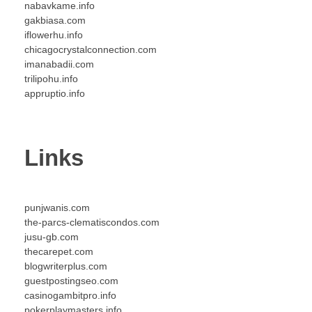
nabavkame.info
gakbiasa.com
iflowerhu.info
chicagocrystalconnection.com
imanabadii.com
trilipohu.info
appruptio.info
Links
punjwanis.com
the-parcs-clematiscondos.com
jusu-gb.com
thecarepet.com
blogwriterplus.com
guestpostingseo.com
casinogambitpro.info
pokerplaymasters.info