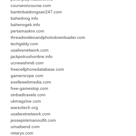
courseoncourse.com
bantinbatdongsan247.com
bahednog.info
bahenxgek.info
pertamaskre.com
threadsvideoandphotodownloader.com
techgiddy.com
usalivenetwork.com
jackpotrushonline.info
ucnewshindi.com
freecellphonedatabase.com
gamersrope.com
exellewebmedia.com
free-gamestop.com
sinbadtravels.com
ukmagzine.com
wareztech.org
usabestnetwork.com
jessepinkmanoutfit.com
umailsend.com
retarys.com