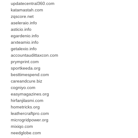
updatecentral360.com
katamastah.com
zqscore.net
aseleraio.info
asticio.info
egardenio.info
arxteamio.info
getalexio.info
accountaudittaxcon.com
prymprint.com
sportkeeda.org
besttimespend.com
careandcure.biz
cogniyo.com
easymagazines.org
hirfanjilasmi.com
hometricks.org
leathercraftpro.com
microgridpower.org
mixiqo.com
needglobe.com