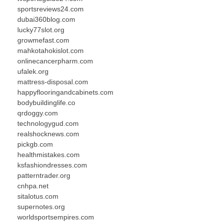
sportsreviews24.com
dubai360blog.com
lucky77slot.org
growmefast.com
mahkotahokislot.com
onlinecancerpharm.com
ufalek.org
mattress-disposal.com
happyflooringandcabinets.com
bodybuildinglife.co
qrdoggy.com
technologygud.com
realshocknews.com
pickgb.com
healthmistakes.com
ksfashiondresses.com
patterntrader.org
cnhpa.net
sitalotus.com
supernotes.org
worldsportsempires.com