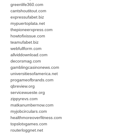
greenlife360.com
cantshoutitout.com
expressufabet.biz
mypuertoplata.net
thepioneerxpress.com
howtofixissue.com
teamufabet.biz
webfullform.com
allviddownload.com
decorsmag.com
gamblingcasinonews.com
universitiesofamerica.net
progameofbrands.com
qbreview.org
servicewueste.org
zippyrevs.com
matkanumbernow.com
myjobcirculars.com
healthmoreoverfitness.com
topslotxgames.com
routerloggnet.net