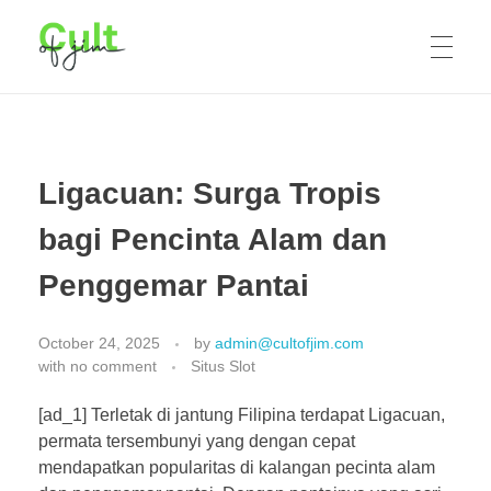
Mainkan slot gacor dari Pragmatic Play malam ini dengan deposit dana. Kesempatan maxwin besar ada di tangan Anda untuk hasil maksimal.
HOME
Ligacuan: Surga Tropis
SITUS SLOT
bagi Pencinta Alam dan
Penggemar Pantai
SLOT DEMO
October 24, 2025
by
admin@cultofjim.com
with
no comment
Situs Slot
SLOT ANTI RUNGKAD
[ad_1] Terletak di jantung Filipina terdapat Ligacuan,
permata tersembunyi yang dengan cepat
mendapatkan popularitas di kalangan pecinta alam