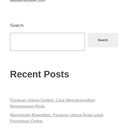
webservicelive.com
Search
Search
Recent Posts
Panduan Utama Gajibet: Cara Memaksimalkan
Kemenangan Anda
Menjelajahi Majestibet: Panduan Utama Anda untuk
Permainan Online