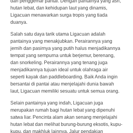
dan penggemar pantai. Dengan pantainya yang asri,
hutan lebat, dan kehidupan laut yang dinamis,
Ligacuan menawarkan surga tropis yang tiada
duanya.
Salah satu daya tarik utama Ligacuan adalah
pantainya yang menakjubkan. Perairannya yang
jernih dan pasirnya yang putih halus menjadikannya
tempat yang sempurna untuk berjemur, berenang,
dan snorkeling. Perairannya yang tenang juga
menjadikannya tujuan ideal untuk olahraga air
seperti kayak dan paddleboarding. Baik Anda ingin
bersantai di pantai atau menjelajahi dunia bawah
laut, Ligacuan memiliki sesuatu untuk semua orang.
Selain pantainya yang indah, Ligacuan juga
merupakan rumah bagi hutan lebat yang dipenuhi
satwa liar. Pencinta alam akan senang menjelajahi
hutan lebat dan melihat burung-burung eksotis, kupu-
kupu, dan makhluk lainnya. Jalur pendakian