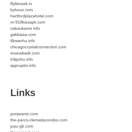
flyttevask.io
byhous.com
hartfordplazahotel.com
m-918kissapk.com
nabavkame.info
gakbiasa.com
iflowerhu.info
chicagocrystalconnection.com
imanabadii.com
trilipohu.info
appruptio.info
Links
punjwanis.com
the-parcs-clematiscondos.com
jusu-gb.com