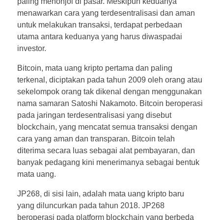
paling menonjol di pasar. Meskipun keduanya
menawarkan cara yang terdesentralisasi dan aman
untuk melakukan transaksi, terdapat perbedaan
utama antara keduanya yang harus diwaspadai
investor.
Bitcoin, mata uang kripto pertama dan paling
terkenal, diciptakan pada tahun 2009 oleh orang atau
sekelompok orang tak dikenal dengan menggunakan
nama samaran Satoshi Nakamoto. Bitcoin beroperasi
pada jaringan terdesentralisasi yang disebut
blockchain, yang mencatat semua transaksi dengan
cara yang aman dan transparan. Bitcoin telah
diterima secara luas sebagai alat pembayaran, dan
banyak pedagang kini menerimanya sebagai bentuk
mata uang.
JP268, di sisi lain, adalah mata uang kripto baru
yang diluncurkan pada tahun 2018. JP268
beroperasi pada platform blockchain yang berbeda