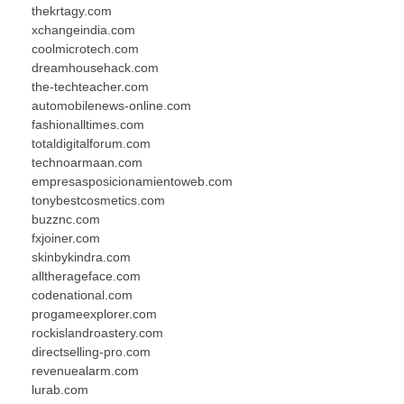
thekrtagy.com
xchangeindia.com
coolmicrotech.com
dreamhousehack.com
the-techteacher.com
automobilenews-online.com
fashionalltimes.com
totaldigitalforum.com
technoarmaan.com
empresasposicionamientoweb.com
tonybestcosmetics.com
buzznc.com
fxjoiner.com
skinbykindra.com
alltherageface.com
codenational.com
progameexplorer.com
rockislandroastery.com
directselling-pro.com
revenuealarm.com
lurab.com