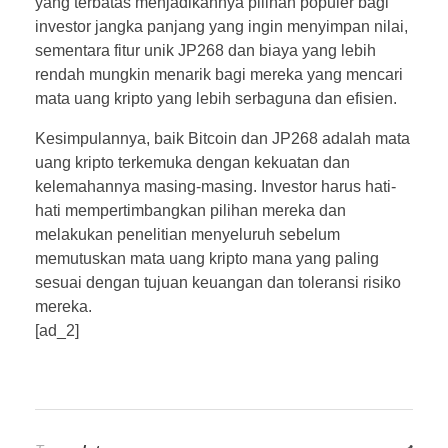
yang terbatas menjadikannya pilihan populer bagi
investor jangka panjang yang ingin menyimpan nilai,
sementara fitur unik JP268 dan biaya yang lebih
rendah mungkin menarik bagi mereka yang mencari
mata uang kripto yang lebih serbaguna dan efisien.
Kesimpulannya, baik Bitcoin dan JP268 adalah mata
uang kripto terkemuka dengan kekuatan dan
kelemahannya masing-masing. Investor harus hati-
hati mempertimbangkan pilihan mereka dan
melakukan penelitian menyeluruh sebelum
memutuskan mata uang kripto mana yang paling
sesuai dengan tujuan keuangan dan toleransi risiko
mereka.
[ad_2]