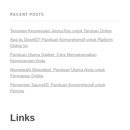
RECENT POSTS
Temukan Keunggulan JeniusToto untuk Taruhan Online
Apa itu Dewi4D? Panduan Komprehensif untuk Platform
Online Ini
Panduan Utama Gajibet: Cara Memaksimalkan
Kemenangan Anda
Menjelajahi Majestibet: Panduan Utama Anda untuk
Permainan Online
Pengertian Saung4D: Panduan Komprehensif untuk
Pemula
Links