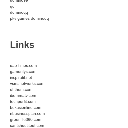
domino99
qq
dominoqq
pkv games dominoqq
Links
uae-times.com
gamerifys.com
inspiratif.net
vsmsnetworks.com
offthem.com
ibommatv.com
techporfit.com
bekasionline.com
nbusinessplan.com
greenlife360.com
cantshoutitout.com