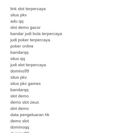
link slot terpercaya
situs pkv
adu qq
slot demo gacor
bandar judi bola terpercaya
judi poker terpercaya
poker online
bandarqq
situs qq
judi slot terpercaya
domino99
situs pkv
situs pkv games
bandarqq
slot demo
demo slot zeus
slot demo
data pengeluaran hk
demo slot
dominoqq