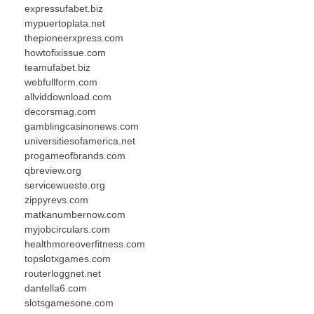
expressufabet.biz
mypuertoplata.net
thepioneerxpress.com
howtofixissue.com
teamufabet.biz
webfullform.com
allviddownload.com
decorsmag.com
gamblingcasinonews.com
universitiesofamerica.net
progameofbrands.com
qbreview.org
servicewueste.org
zippyrevs.com
matkanumbernow.com
myjobcirculars.com
healthmoreoverfitness.com
topslotxgames.com
routerloggnet.net
dantella6.com
slotsgamesone.com