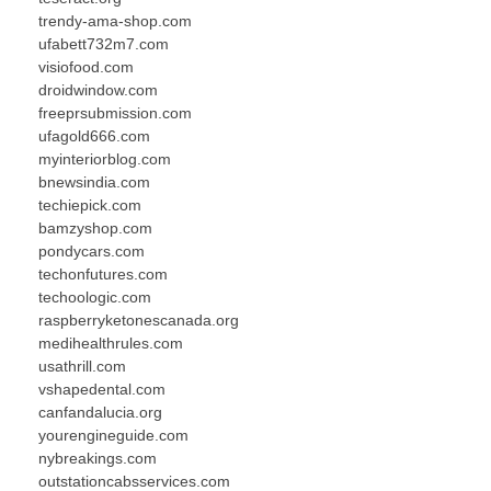
trendy-ama-shop.com
ufabett732m7.com
visiofood.com
droidwindow.com
freeprsubmission.com
ufagold666.com
myinteriorblog.com
bnewsindia.com
techiepick.com
bamzyshop.com
pondycars.com
techonfutures.com
techoologic.com
raspberryketonescanada.org
medihealthrules.com
usathrill.com
vshapedental.com
canfandalucia.org
yourengineguide.com
nybreakings.com
outstationcabsservices.com