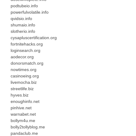
podtubeio.info
powerfulvolatile.info
qvidsio.info
shumaio.info
slotherio.info
cysapluscertification.org
fortnitehacks.org
loginsearch.org
aodecor.org
donorsmatch.org
nowtimes.org
casinoeing.org
livemocha.biz
streetlife.biz
hyves.biz
enoughinfo.net
pinhive.net
warnabet.net
bollym4u.me
bolly2tollyblog.me
pandaclub.me