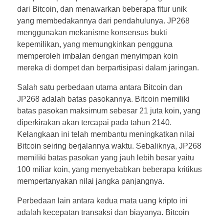
dari Bitcoin, dan menawarkan beberapa fitur unik
yang membedakannya dari pendahulunya. JP268
menggunakan mekanisme konsensus bukti
kepemilikan, yang memungkinkan pengguna
memperoleh imbalan dengan menyimpan koin
mereka di dompet dan berpartisipasi dalam jaringan.
Salah satu perbedaan utama antara Bitcoin dan
JP268 adalah batas pasokannya. Bitcoin memiliki
batas pasokan maksimum sebesar 21 juta koin, yang
diperkirakan akan tercapai pada tahun 2140.
Kelangkaan ini telah membantu meningkatkan nilai
Bitcoin seiring berjalannya waktu. Sebaliknya, JP268
memiliki batas pasokan yang jauh lebih besar yaitu
100 miliar koin, yang menyebabkan beberapa kritikus
mempertanyakan nilai jangka panjangnya.
Perbedaan lain antara kedua mata uang kripto ini
adalah kecepatan transaksi dan biayanya. Bitcoin