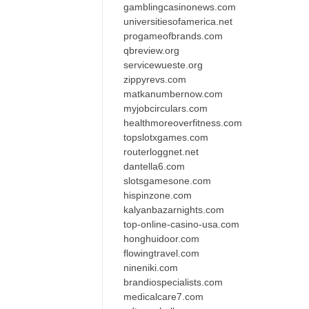
gamblingcasinonews.com
universitiesofamerica.net
progameofbrands.com
qbreview.org
servicewueste.org
zippyrevs.com
matkanumbernow.com
myjobcirculars.com
healthmoreoverfitness.com
topslotxgames.com
routerloggnet.net
dantella6.com
slotsgamesone.com
hispinzone.com
kalyanbazarnights.com
top-online-casino-usa.com
honghuidoor.com
flowingtravel.com
nineniki.com
brandiospecialists.com
medicalcare7.com