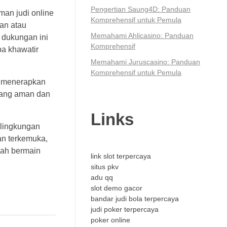
Pengertian Saung4D: Panduan
an judi online
Komprehensif untuk Pemula
an atau
Memahami Ahlicasino: Panduan
 dukungan ini
Komprehensif
pa khawatir
Memahami Juruscasino: Panduan
Komprehensif untuk Pemula
ah menerapkan
yang aman dan
Links
i lingkungan
an terkemuka,
lah bermain
link slot terpercaya
situs pkv
adu qq
slot demo gacor
bandar judi bola terpercaya
judi poker terpercaya
poker online