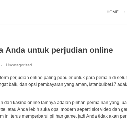
HOME
 Anda untuk perjudian online
Uncategorized
form perjudian online paling populer untuk para pemain di selu
at baik, dan opsi pembayaran yang aman, Istanbulbet17 adal
ah dari kasino online lainnya adalah pilihan permainan yang l
te, atau Anda lebih suka opsi modern seperti slot video dan ga
rm ini terus memperbarui pilihan game, jadi Anda tidak akan p