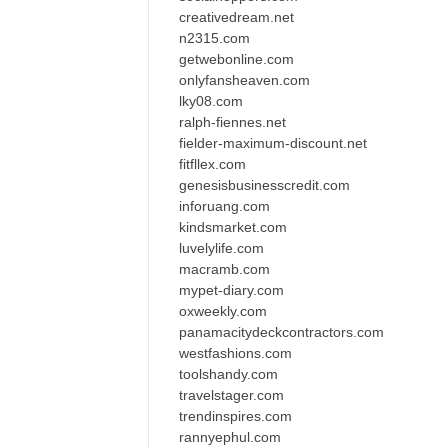
creativedream.net
n2315.com
getwebonline.com
onlyfansheaven.com
lky08.com
ralph-fiennes.net
fielder-maximum-discount.net
fitfllex.com
genesisbusinesscredit.com
inforuang.com
kindsmarket.com
luvelylife.com
macramb.com
mypet-diary.com
oxweekly.com
panamacitydeckcontractors.com
westfashions.com
toolshandy.com
travelstager.com
trendinspires.com
rannyephul.com