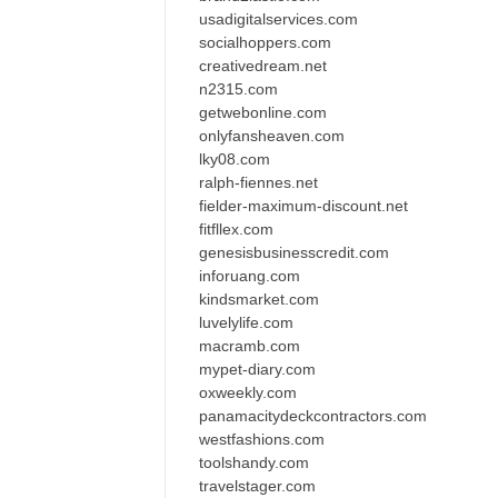
usadigitalservices.com
socialhoppers.com
creativedream.net
n2315.com
getwebonline.com
onlyfansheaven.com
lky08.com
ralph-fiennes.net
fielder-maximum-discount.net
fitfllex.com
genesisbusinesscredit.com
inforuang.com
kindsmarket.com
luvelylife.com
macramb.com
mypet-diary.com
oxweekly.com
panamacitydeckcontractors.com
westfashions.com
toolshandy.com
travelstager.com