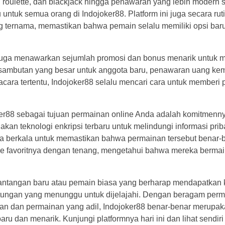
er, roulette, dan blackjack hingga penawaran yang lebih modern 
 untuk semua orang di Indojoker88. Platform ini juga secara ru
 ternama, memastikan bahwa pemain selalu memiliki opsi bar
 juga menawarkan sejumlah promosi dan bonus menarik untuk
ambutan yang besar untuk anggota baru, penawaran uang kem
acara tertentu, Indojoker88 selalu mencari cara untuk memberi
er88 sebagai tujuan permainan online Anda adalah komitmenn
an teknologi enkripsi terbaru untuk melindungi informasi prib
a berkala untuk memastikan bahwa permainan tersebut benar-
me favoritnya dengan tenang, mengetahui bahwa mereka bermain
antangan baru atau pemain biasa yang berharap mendapatkan 
ungan yang menunggu untuk dijelajahi. Dengan beragam perm
n dan permainan yang adil, Indojoker88 benar-benar merupak
 dan menarik. Kunjungi platformnya hari ini dan lihat sendi