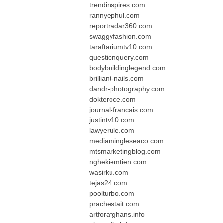
trendinspires.com
rannyephul.com
reportradar360.com
swaggyfashion.com
taraftariumtv10.com
questionquery.com
bodybuildinglegend.com
brilliant-nails.com
dandr-photography.com
dokteroce.com
journal-francais.com
justintv10.com
lawyerule.com
mediamingleseaco.com
mtsmarketingblog.com
nghekiemtien.com
wasirku.com
tejas24.com
poolturbo.com
prachestait.com
artforafghans.info