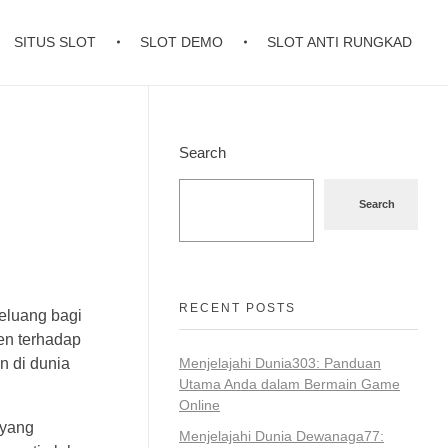
SITUS SLOT
SLOT DEMO
SLOT ANTI RUNGKAD
Search
Search
RECENT POSTS
eluang bagi
en terhadap
n di dunia
Menjelajahi Dunia303: Panduan
Utama Anda dalam Bermain Game
Online
 yang
Menjelajahi Dunia Dewanaga77: