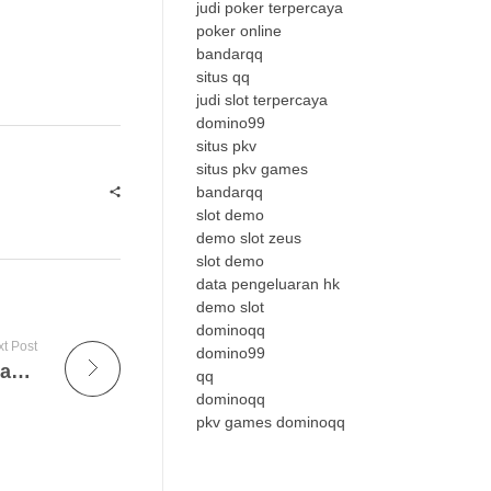
judi poker terpercaya
poker online
bandarqq
situs qq
judi slot terpercaya
domino99
situs pkv
situs pkv games
bandarqq
slot demo
demo slot zeus
slot demo
data pengeluaran hk
demo slot
dominoqq
t Post
domino99
Menguraikan Ilmu Pengetahuan di Balik GasJP dan Dampak Lingkungannya
qq
dominoqq
pkv games dominoqq