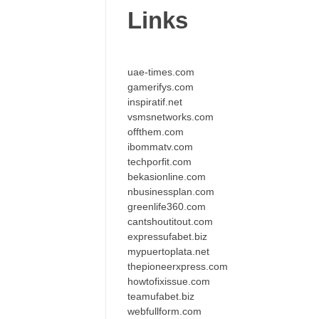
Links
uae-times.com
gamerifys.com
inspiratif.net
vsmsnetworks.com
offthem.com
ibommatv.com
techporfit.com
bekasionline.com
nbusinessplan.com
greenlife360.com
cantshoutitout.com
expressufabet.biz
mypuertoplata.net
thepioneerxpress.com
howtofixissue.com
teamufabet.biz
webfullform.com