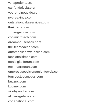
vshapedental.com
canfandalucia.org
yourengineguide.com
nybreakings.com
outstationcabsservices.com
thekrtagy.com
xchangeindia.com
coolmicrotech.com
dreamhousehack.com
the-techteacher.com
automobilenews-online.com
fashionalltimes.com
totaldigitalforum.com
technoarmaan.com
empresasposicionamientoweb.com
tonybestcosmetics.com
buzznc.com
fxjoiner.com
skinbykindra.com
alltherageface.com
codenational.com