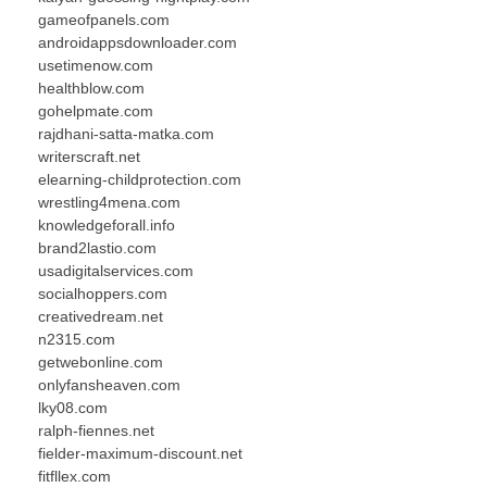
gameofpanels.com
androidappsdownloader.com
usetimenow.com
healthblow.com
gohelpmate.com
rajdhani-satta-matka.com
writerscraft.net
elearning-childprotection.com
wrestling4mena.com
knowledgeforall.info
brand2lastio.com
usadigitalservices.com
socialhoppers.com
creativedream.net
n2315.com
getwebonline.com
onlyfansheaven.com
lky08.com
ralph-fiennes.net
fielder-maximum-discount.net
fitfllex.com