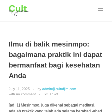
Mainkan slot gacor dari Pragmatic Play malam ini dengan deposit dana. Kesempatan maxwin besar ada di tangan Anda untuk hasil maksimal.
HOME
Ilmu di balik mesinmpo:
SITUS SLOT
bagaimana praktik ini dapat
bermanfaat bagi kesehatan
SLOT DEMO
Anda
July 11, 2025
by
admin@cultofjim.com
SLOT ANTI RUNGKAD
with
no comment
Situs Slot
[ad_1] Mesinmpo, juga dikenal sebagai meditasi,
adalah praktik yang telah ada selama berabad -abad