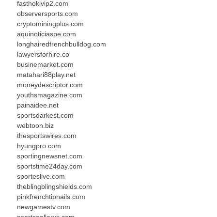
fasthokivip2.com
observersports.com
cryptominingplus.com
aquinoticiaspe.com
longhairedfrenchbulldog.com
lawyersforhire.co
businemarket.com
matahari88play.net
moneydescriptor.com
youthsmagazine.com
painaidee.net
sportsdarkest.com
webtoon.biz
thesportswires.com
hyungpro.com
sportingnewsnet.com
sportstime24day.com
sporteslive.com
theblingblingshields.com
pinkfrenchtipnails.com
newgamestv.com