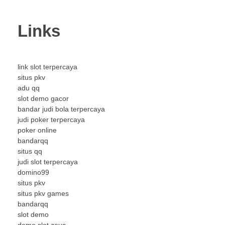
Links
link slot terpercaya
situs pkv
adu qq
slot demo gacor
bandar judi bola terpercaya
judi poker terpercaya
poker online
bandarqq
situs qq
judi slot terpercaya
domino99
situs pkv
situs pkv games
bandarqq
slot demo