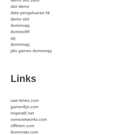
demo slot zeus
slot demo
data pengeluaran hk
demo slot
dominoqq
domino99
qq
dominoqq
pkv games dominoqq
Links
uae-times.com
gamerifys.com
inspiratif.net
vsmsnetworks.com
offthem.com
ibommatv.com