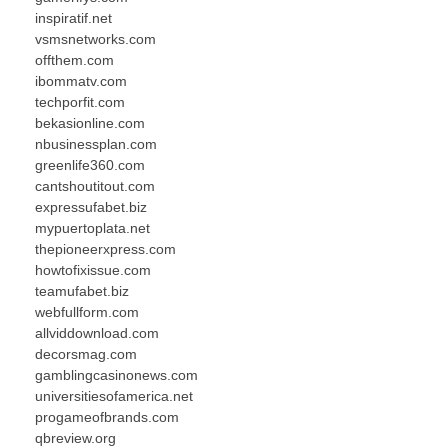
inspiratif.net
vsmsnetworks.com
offthem.com
ibommatv.com
techporfit.com
bekasionline.com
nbusinessplan.com
greenlife360.com
cantshoutitout.com
expressufabet.biz
mypuertoplata.net
thepioneerxpress.com
howtofixissue.com
teamufabet.biz
webfullform.com
allviddownload.com
decorsmag.com
gamblingcasinonews.com
universitiesofamerica.net
progameofbrands.com
qbreview.org