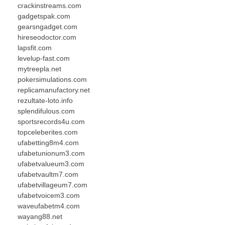
crackinstreams.com
gadgetspak.com
gearsngadget.com
hireseodoctor.com
lapsfit.com
levelup-fast.com
mytreepla.net
pokersimulations.com
replicamanufactory.net
rezultate-loto.info
splendifulous.com
sportsrecords4u.com
topceleberites.com
ufabetting8m4.com
ufabetunionum3.com
ufabetvalueum3.com
ufabetvaultm7.com
ufabetvillageum7.com
ufabetvoicem3.com
waveufabetm4.com
wayang88.net