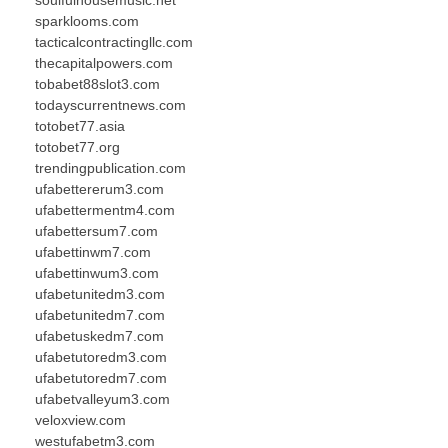
soulfulhousemusic.net
sparklooms.com
tacticalcontractingllc.com
thecapitalpowers.com
tobabet88slot3.com
todayscurrentnews.com
totobet77.asia
totobet77.org
trendingpublication.com
ufabettererum3.com
ufabettermentm4.com
ufabettersum7.com
ufabettinwm7.com
ufabettinwum3.com
ufabetunitedm3.com
ufabetunitedm7.com
ufabetuskedm7.com
ufabetutoredm3.com
ufabetutoredm7.com
ufabetvalleyum3.com
veloxview.com
westufabetm3.com