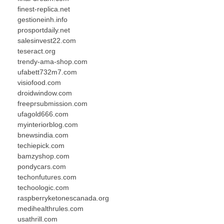
finest-replica.net
gestioneinh.info
prosportdaily.net
salesinvest22.com
teseract.org
trendy-ama-shop.com
ufabett732m7.com
visiofood.com
droidwindow.com
freeprsubmission.com
ufagold666.com
myinteriorblog.com
bnewsindia.com
techiepick.com
bamzyshop.com
pondycars.com
techonfutures.com
techoologic.com
raspberryketonescanada.org
medihealthrules.com
usathrill.com