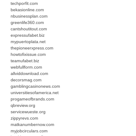
techporfit.com
bekasionline.com
nbusinessplan.com
greenlife360.com
cantshoutitout.com
expressufabet.biz
mypuertoplata.net
thepioneerxpress.com
howtofixissue.com
teamufabet.biz
webfullform.com
allviddownload.com
decorsmag.com
gamblingcasinonews.com
universitiesofamerica.net
progameofbrands.com
qbreview.org
servicewueste.org
zippyrevs.com
matkanumbernow.com
myjobcirculars.com