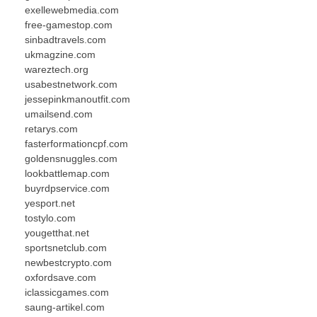
exellewebmedia.com
free-gamestop.com
sinbadtravels.com
ukmagzine.com
wareztech.org
usabestnetwork.com
jessepinkmanoutfit.com
umailsend.com
retarys.com
fasterformationcpf.com
goldensnuggles.com
lookbattlemap.com
buyrdpservice.com
yesport.net
tostylo.com
yougetthat.net
sportsnetclub.com
newbestcrypto.com
oxfordsave.com
iclassicgames.com
saung-artikel.com