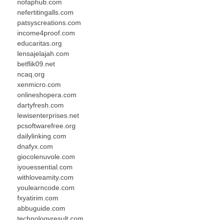
nofaphub.com
nefertitingalls.com
patsyscreations.com
income4proof.com
educaritas.org
lensajelajah.com
betflik09.net
ncaq.org
xenmicro.com
onlineshopera.com
dartyfresh.com
lewisenterprises.net
pcsoftwarefree.org
dailylinking.com
dnafyx.com
giocolenuvole.com
iyouessential.com
withloveamity.com
youlearncode.com
fxyatirim.com
abbuguide.com
technologyresult.com