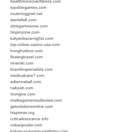
healthmoreoverfitness.com
topslotxgames.com
routerloggnet.net
dantella6.com
slotsgamesone.com
hispinzone.com
kalyanbazarnights.com
top-online-casino-usa.com
honghuidoor.com
flowingtravel.com
nineniki.com
brandiospecialists.com
medicalcare7.com
adtennaball.com
nabzah.com
mongive.com
matkagameresultsview.com
getsolutionsonline.com
hispinner.org
criticalinsurance.info
nokariposter.com
kalyan-guessing-nightplay.com