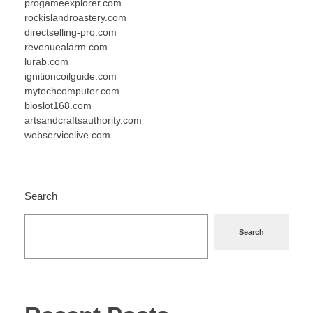
progameexplorer.com
rockislandroastery.com
directselling-pro.com
revenuealarm.com
lurab.com
ignitioncoilguide.com
mytechcomputer.com
bioslot168.com
artsandcraftsauthority.com
webservicelive.com
Search
Search