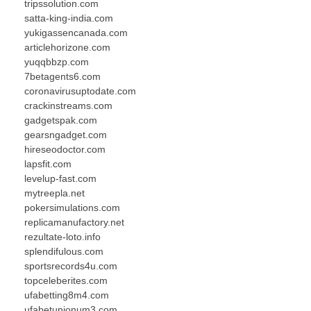
tripssolution.com
satta-king-india.com
yukigassencanada.com
articlehorizone.com
yuqqbbzp.com
7betagents6.com
coronavirusuptodate.com
crackinstreams.com
gadgetspak.com
gearsngadget.com
hireseodoctor.com
lapsfit.com
levelup-fast.com
mytreepla.net
pokersimulations.com
replicamanufactory.net
rezultate-loto.info
splendifulous.com
sportsrecords4u.com
topceleberites.com
ufabetting8m4.com
ufabetunionum3.com