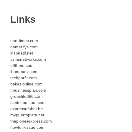
Links
uae-times.com
gamerifys.com
inspiratif.net
vsmsnetworks.com
offthem.com
ibommatv.com
techporfit.com
bekasionline.com
nbusinessplan.com
greenlife360.com
cantshoutitout.com
expressufabet.biz
mypuertoplata.net
thepioneerxpress.com
howtofixissue.com