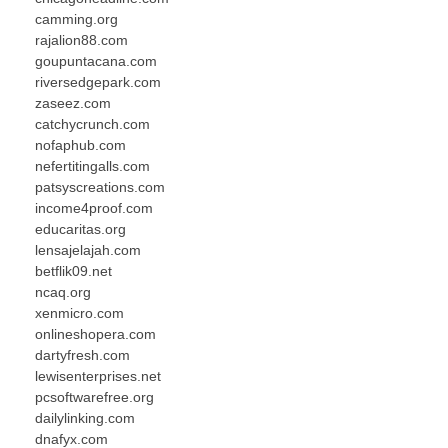
camming.org
rajalion88.com
goupuntacana.com
riversedgepark.com
zaseez.com
catchycrunch.com
nofaphub.com
nefertitingalls.com
patsyscreations.com
income4proof.com
educaritas.org
lensajelajah.com
betflik09.net
ncaq.org
xenmicro.com
onlineshopera.com
dartyfresh.com
lewisenterprises.net
pcsoftwarefree.org
dailylinking.com
dnafyx.com