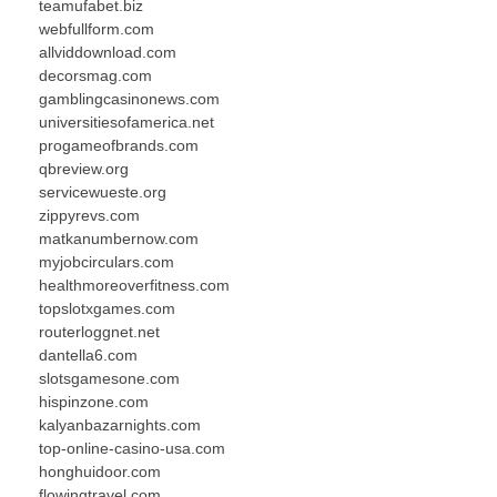
teamufabet.biz
webfullform.com
allviddownload.com
decorsmag.com
gamblingcasinonews.com
universitiesofamerica.net
progameofbrands.com
qbreview.org
servicewueste.org
zippyrevs.com
matkanumbernow.com
myjobcirculars.com
healthmoreoverfitness.com
topslotxgames.com
routerloggnet.net
dantella6.com
slotsgamesone.com
hispinzone.com
kalyanbazarnights.com
top-online-casino-usa.com
honghuidoor.com
flowingtravel.com