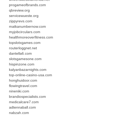
progameofbrands.com
qbreview.org
servicewueste.org
zippyrevs.com
matkanumbernow.com
myjobcirculars.com
healthmoreoverfitness.com
topslotxgames.com
routerloggnet.net
dantella6.com
slotsgamesone.com
hispinzone.com
kalyanbazarnights.com
top-online-casino-usa.com
honghuidoor.com
flowingtravel.com
nineniki.com
brandiospecialists.com
medicalcare7.com
adtennaball.com
nabzah.com