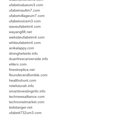
ufabetvalueum3.com
ufabetvaultm7.com
ufabetvillageum7.com
ufabetvoicem3.com
waveufabetm4.com
wayang88.net
websiteufabetm4.com
whiteufabetm4.com
anikalappy.com
dininghelsinki.info
duanfrescariverside.info
etilerx.com
finestreplica.net
flounderandfumble.com
healthohunt.com
retefuturah.info
smartinvestinginfo.info
technewsalliance.com
technonetmarket.com
tedstanger.net
ufabett732um3.com