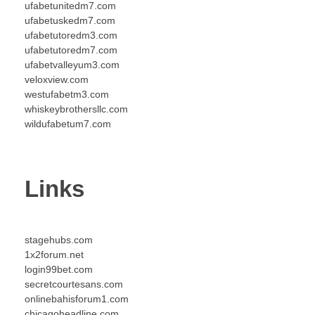
ufabetunitedm7.com
ufabetuskedm7.com
ufabetutoredm3.com
ufabetutoredm7.com
ufabetvalleyum3.com
veloxview.com
westufabetm3.com
whiskeybrothersllc.com
wildufabetum7.com
Links
stagehubs.com
1x2forum.net
login99bet.com
secretcourtesans.com
onlinebahisforum1.com
chicagoheadline.com