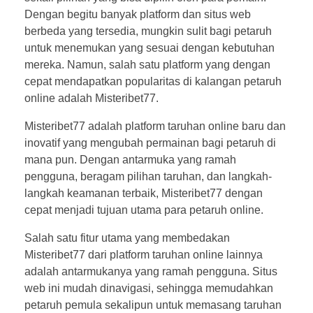
Dengan begitu banyak platform dan situs web
berbeda yang tersedia, mungkin sulit bagi petaruh
untuk menemukan yang sesuai dengan kebutuhan
mereka. Namun, salah satu platform yang dengan
cepat mendapatkan popularitas di kalangan petaruh
online adalah Misteribet77.
Misteribet77 adalah platform taruhan online baru dan
inovatif yang mengubah permainan bagi petaruh di
mana pun. Dengan antarmuka yang ramah
pengguna, beragam pilihan taruhan, dan langkah-
langkah keamanan terbaik, Misteribet77 dengan
cepat menjadi tujuan utama para petaruh online.
Salah satu fitur utama yang membedakan
Misteribet77 dari platform taruhan online lainnya
adalah antarmukanya yang ramah pengguna. Situs
web ini mudah dinavigasi, sehingga memudahkan
petaruh pemula sekalipun untuk memasang taruhan