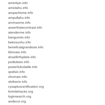
aminityio.info
amiolahu.info
ampacheme.info
ampullahu.info
aromaxme.info
asserthatecontrast.info
atenderme.info
bangumiio.info
bekosunhu.info
beneficialgrandiose.info
blomaio.info
dosellinfoplete.info
podtubeio.info
powerfulvolatile.info
qvidsio.info
shumaio.info
slotherio.info
cysapluscertification.org
fortnitehacks.org
loginsearch.org
aodecor.org