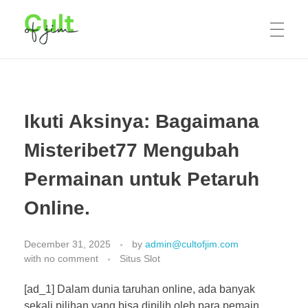
Mainkan slot gacor dari Pragmatic Play malam ini dengan deposit dana. Kesempatan maxwin besar ada di tangan Anda untuk hasil maksimal.
HOME
Ikuti Aksinya: Bagaimana
SITUS SLOT
Misteribet77 Mengubah
Permainan untuk Petaruh
SLOT DEMO
Online.
December 31, 2025
by
admin@cultofjim.com
SLOT ANTI RUNGKAD
with
no comment
Situs Slot
[ad_1] Dalam dunia taruhan online, ada banyak
sekali pilihan yang bisa dipilih oleh para pemain.