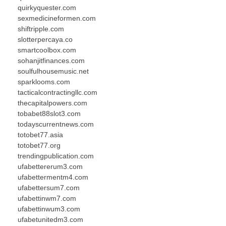
quirkyquester.com
sexmedicineformen.com
shiftripple.com
slotterpercaya.co
smartcoolbox.com
sohanjitfinances.com
soulfulhousemusic.net
sparklooms.com
tacticalcontractingllc.com
thecapitalpowers.com
tobabet88slot3.com
todayscurrentnews.com
totobet77.asia
totobet77.org
trendingpublication.com
ufabettererum3.com
ufabettermentm4.com
ufabettersum7.com
ufabettinwm7.com
ufabettinwum3.com
ufabetunitedm3.com