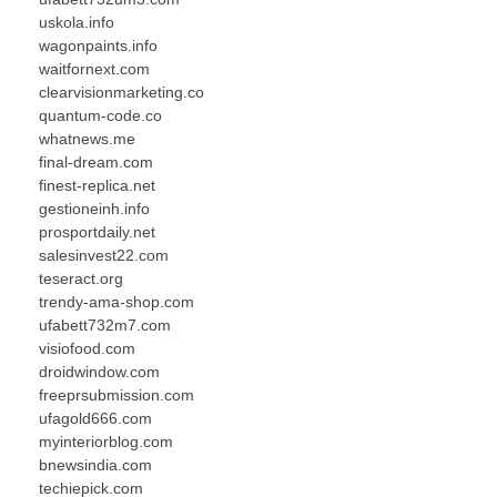
uskola.info
wagonpaints.info
waitfornext.com
clearvisionmarketing.co
quantum-code.co
whatnews.me
final-dream.com
finest-replica.net
gestioneinh.info
prosportdaily.net
salesinvest22.com
teseract.org
trendy-ama-shop.com
ufabett732m7.com
visiofood.com
droidwindow.com
freeprsubmission.com
ufagold666.com
myinteriorblog.com
bnewsindia.com
techiepick.com