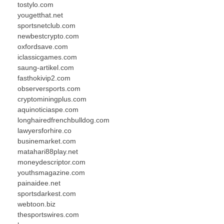
tostylo.com
yougetthat.net
sportsnetclub.com
newbestcrypto.com
oxfordsave.com
iclassicgames.com
saung-artikel.com
fasthokivip2.com
observersports.com
cryptominingplus.com
aquinoticiaspe.com
longhairedfrenchbulldog.com
lawyersforhire.co
businemarket.com
matahari88play.net
moneydescriptor.com
youthsmagazine.com
painaidee.net
sportsdarkest.com
webtoon.biz
thesportswires.com