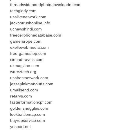
threadsvideoandphotodownloader.com
techgiddy.com
usalivenetwork.com
jackpotrushonline.info
ucnewshindi.com
freecellphonedatabase.com
gamersrope.com
exellewebmedia.com
free-gamestop.com
sinbadtravels.com
ukmagzine.com
wareztech.org
usabestnetwork.com
jessepinkmanoutfit.com
umailsend.com
retarys.com
fasterformationcpf.com
goldensnuggles.com
lookbattlemap.com
buyrdpservice.com
yesport.net