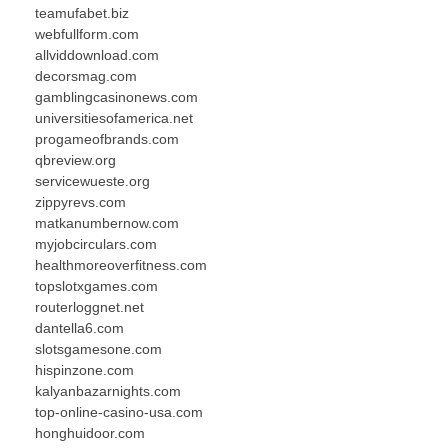
teamufabet.biz
webfullform.com
allviddownload.com
decorsmag.com
gamblingcasinonews.com
universitiesofamerica.net
progameofbrands.com
qbreview.org
servicewueste.org
zippyrevs.com
matkanumbernow.com
myjobcirculars.com
healthmoreoverfitness.com
topslotxgames.com
routerloggnet.net
dantella6.com
slotsgamesone.com
hispinzone.com
kalyanbazarnights.com
top-online-casino-usa.com
honghuidoor.com