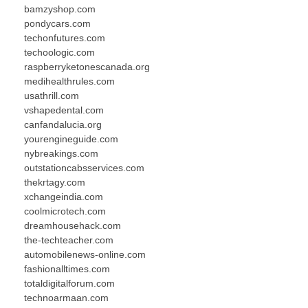
bamzyshop.com
pondycars.com
techonfutures.com
techoologic.com
raspberryketonescanada.org
medihealthrules.com
usathrill.com
vshapedental.com
canfandalucia.org
yourengineguide.com
nybreakings.com
outstationcabsservices.com
thekrtagy.com
xchangeindia.com
coolmicrotech.com
dreamhousehack.com
the-techteacher.com
automobilenews-online.com
fashionalltimes.com
totaldigitalforum.com
technoarmaan.com