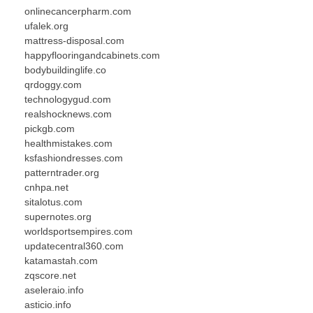
onlinecancerpharm.com
ufalek.org
mattress-disposal.com
happyflooringandcabinets.com
bodybuildinglife.co
qrdoggy.com
technologygud.com
realshocknews.com
pickgb.com
healthmistakes.com
ksfashiondresses.com
patterntrader.org
cnhpa.net
sitalotus.com
supernotes.org
worldsportsempires.com
updatecentral360.com
katamastah.com
zqscore.net
aseleraio.info
asticio.info