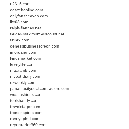
n2315.com
getwebonline.com
onlyfansheaven.com
lky08.com
ralph-fiennes.net
fielder-maximum-discount.net
fitfllex.com
genesisbusinesscredit.com
inforuang.com
kindsmarket.com
luvelylife.com
macramb.com
mypet-diary.com
oxweekly.com
panamacitydeckcontractors.com
westfashions.com
toolshandy.com
travelstager.com
trendinspires.com
rannyephul.com
reportradar360.com