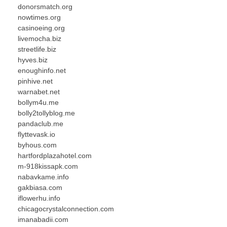
donorsmatch.org
nowtimes.org
casinoeing.org
livemocha.biz
streetlife.biz
hyves.biz
enoughinfo.net
pinhive.net
warnabet.net
bollym4u.me
bolly2tollyblog.me
pandaclub.me
flyttevask.io
byhous.com
hartfordplazahotel.com
m-918kissapk.com
nabavkame.info
gakbiasa.com
iflowerhu.info
chicagocrystalconnection.com
imanabadii.com