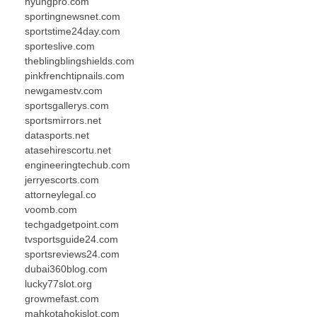
hyungpro.com
sportingnewsnet.com
sportstime24day.com
sporteslive.com
theblingblingshields.com
pinkfrenchtipnails.com
newgamestv.com
sportsgallerys.com
sportsmirrors.net
datasports.net
atasehirescortu.net
engineeringtechub.com
jerryescorts.com
attorneylegal.co
voomb.com
techgadgetpoint.com
tvsportsguide24.com
sportsreviews24.com
dubai360blog.com
lucky77slot.org
growmefast.com
mahkotahokislot.com