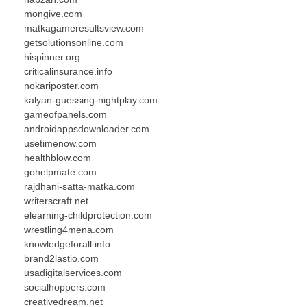
mongive.com
matkagameresultsview.com
getsolutionsonline.com
hispinner.org
criticalinsurance.info
nokariposter.com
kalyan-guessing-nightplay.com
gameofpanels.com
androidappsdownloader.com
usetimenow.com
healthblow.com
gohelpmate.com
rajdhani-satta-matka.com
writerscraft.net
elearning-childprotection.com
wrestling4mena.com
knowledgeforall.info
brand2lastio.com
usadigitalservices.com
socialhoppers.com
creativedream.net