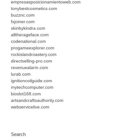
empresasposicionamientoweb.com
tonybestcosmetics.com
buzznc.com
fxjoiner.com
skinbykindra.com
alltherageface.com
codenational.com
progameexplorer.com
rockislandroastery.com
directselling-pro.com
revenuealarm.com
lurab.com
ignitioncoilguide.com
mytechcomputer.com
bioslot168.com
artsandcraftsauthority.com
webservicelive.com
Search