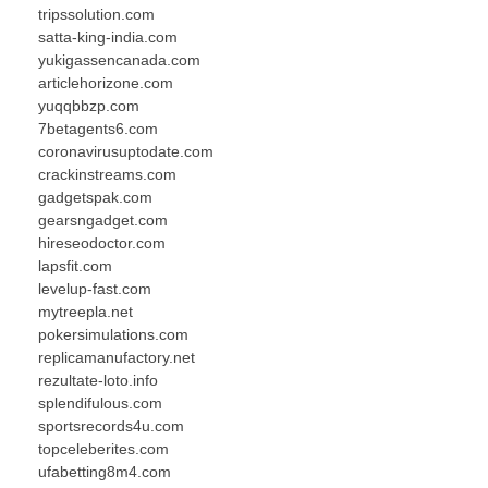
tripssolution.com
satta-king-india.com
yukigassencanada.com
articlehorizone.com
yuqqbbzp.com
7betagents6.com
coronavirusuptodate.com
crackinstreams.com
gadgetspak.com
gearsngadget.com
hireseodoctor.com
lapsfit.com
levelup-fast.com
mytreepla.net
pokersimulations.com
replicamanufactory.net
rezultate-loto.info
splendifulous.com
sportsrecords4u.com
topceleberites.com
ufabetting8m4.com