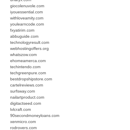
giocolenuvole.com
iyouessential.com
withloveamity.com
youlearncode.com
fxyatirim.com
abbuguide.com
technologyresult.com
webhostingoffers.org
whatszow.com
ehomeamerca.com
techintendo.com
techgreenpure.com
bestdropshipstore.com
cartelreviews.com
surfsway.com
nailartproduct.com
digitactseed.com
lvlcraft.com
90secondmoneyloans.com
xenmicro.com
rodrovers.com