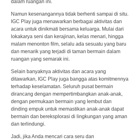
dalam ruangan ini.
Namun kesenangannya tidak berhenti sampai di situ.
IGC Play juga menawarkan berbagai aktivitas dan
acara untuk dinikmati bersama keluarga. Mulai dari
lokakarya seni dan kerajinan, kelas menari, hingga
malam menonton film, selalu ada sesuatu yang baru
dan menarik yang terjadi di taman bermain dalam
ruangan yang semarak ini.
Selain banyaknya aktivitas dan acara yang
ditawarkan, IGC Play juga bangga atas komitmennya
terhadap keselamatan. Seluruh pusat bermain
dirancang dengan mempertimbangkan anak-anak,
dengan permukaan bermain yang lembut dan
dinding empuk untuk memastikan anak-anak dapat
bermain dan bereksplorasi di lingkungan yang aman
dan terlindungi.
Jadi, jika Anda mencari cara seru dan