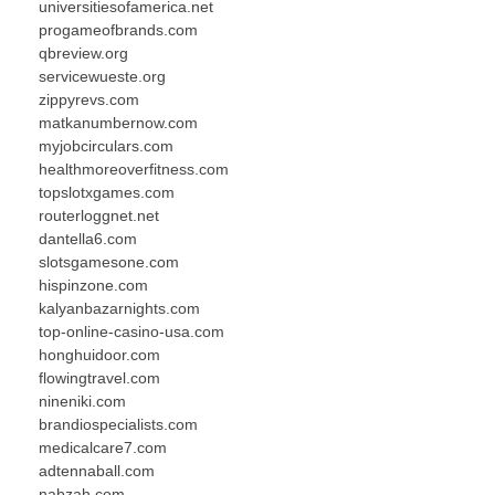
universitiesofamerica.net
progameofbrands.com
qbreview.org
servicewueste.org
zippyrevs.com
matkanumbernow.com
myjobcirculars.com
healthmoreoverfitness.com
topslotxgames.com
routerloggnet.net
dantella6.com
slotsgamesone.com
hispinzone.com
kalyanbazarnights.com
top-online-casino-usa.com
honghuidoor.com
flowingtravel.com
nineniki.com
brandiospecialists.com
medicalcare7.com
adtennaball.com
nabzah.com