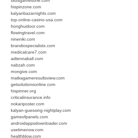
slotsgamesone.com
hispinzone.com
kalyanbazarnights.com
top-online-casino-usa.com
honghuidoor.com
flowingtravel.com
nineniki.com
brandiospecialists.com
medicalcare7.com
adtennaball.com
nabzah.com
mongive.com
matkagameresultsview.com
getsolutionsonline.com
hispinner.org
criticalinsurance.info
nokariposter.com
kalyan-guessing-nightplay.com
gameofpanels.com
androidappsdownloader.com
usetimenow.com
healthblow.com