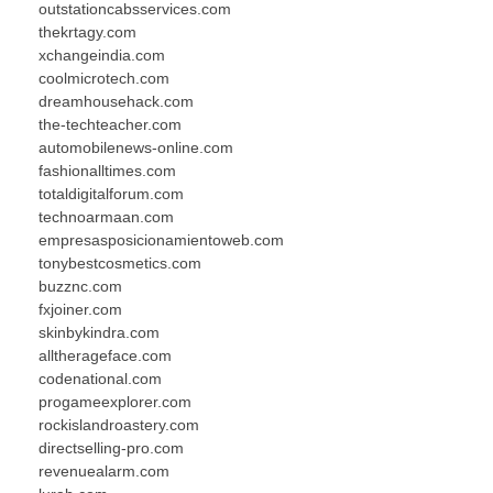
outstationcabsservices.com
thekrtagy.com
xchangeindia.com
coolmicrotech.com
dreamhousehack.com
the-techteacher.com
automobilenews-online.com
fashionalltimes.com
totaldigitalforum.com
technoarmaan.com
empresasposicionamientoweb.com
tonybestcosmetics.com
buzznc.com
fxjoiner.com
skinbykindra.com
alltherageface.com
codenational.com
progameexplorer.com
rockislandroastery.com
directselling-pro.com
revenuealarm.com