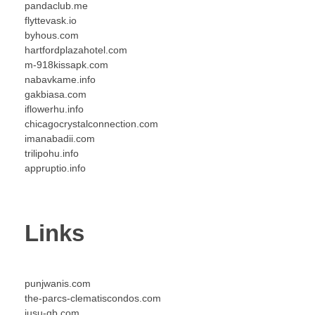
pandaclub.me
flyttevask.io
byhous.com
hartfordplazahotel.com
m-918kissapk.com
nabavkame.info
gakbiasa.com
iflowerhu.info
chicagocrystalconnection.com
imanabadii.com
trilipohu.info
appruptio.info
Links
punjwanis.com
the-parcs-clematiscondos.com
jusu-gb.com