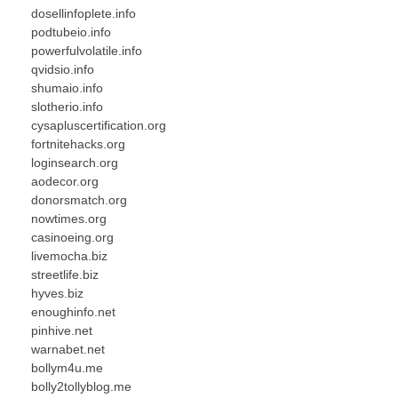
dosellinfoplete.info
podtubeio.info
powerfulvolatile.info
qvidsio.info
shumaio.info
slotherio.info
cysapluscertification.org
fortnitehacks.org
loginsearch.org
aodecor.org
donorsmatch.org
nowtimes.org
casinoeing.org
livemocha.biz
streetlife.biz
hyves.biz
enoughinfo.net
pinhive.net
warnabet.net
bollym4u.me
bolly2tollyblog.me