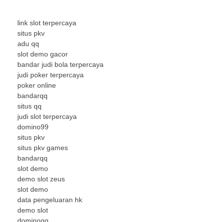
link slot terpercaya
situs pkv
adu qq
slot demo gacor
bandar judi bola terpercaya
judi poker terpercaya
poker online
bandarqq
situs qq
judi slot terpercaya
domino99
situs pkv
situs pkv games
bandarqq
slot demo
demo slot zeus
slot demo
data pengeluaran hk
demo slot
dominoqq