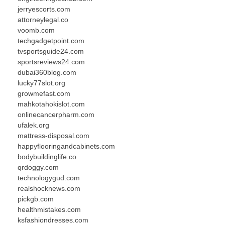
jerryescorts.com
attorneylegal.co
voomb.com
techgadgetpoint.com
tvsportsguide24.com
sportsreviews24.com
dubai360blog.com
lucky77slot.org
growmefast.com
mahkotahokislot.com
onlinecancerpharm.com
ufalek.org
mattress-disposal.com
happyflooringandcabinets.com
bodybuildinglife.co
qrdoggy.com
technologygud.com
realshocknews.com
pickgb.com
healthmistakes.com
ksfashiondresses.com