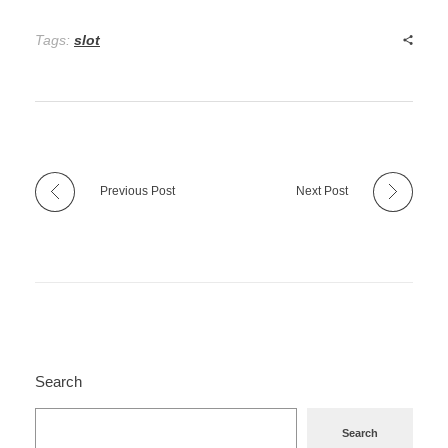
Tags:
slot
Previous Post
Next Post
Search
Search