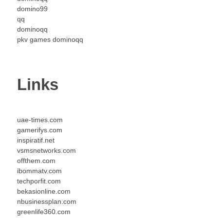
domino99
qq
dominoqq
pkv games dominoqq
Links
uae-times.com
gamerifys.com
inspiratif.net
vsmsnetworks.com
offthem.com
ibommatv.com
techporfit.com
bekasionline.com
nbusinessplan.com
greenlife360.com