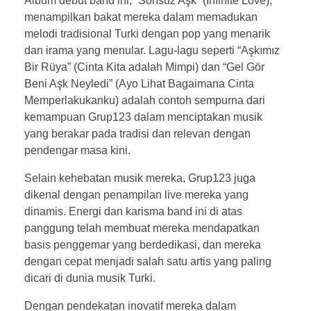
Album debut band ini, “Sonsuz Aşk” (Infinite Love),
menampilkan bakat mereka dalam memadukan
melodi tradisional Turki dengan pop yang menarik
dan irama yang menular. Lagu-lagu seperti “Aşkımız
Bir Rüya” (Cinta Kita adalah Mimpi) dan “Gel Gör
Beni Aşk Neyledi” (Ayo Lihat Bagaimana Cinta
Memperlakukanku) adalah contoh sempurna dari
kemampuan Grup123 dalam menciptakan musik
yang berakar pada tradisi dan relevan dengan
pendengar masa kini.
Selain kehebatan musik mereka, Grup123 juga
dikenal dengan penampilan live mereka yang
dinamis. Energi dan karisma band ini di atas
panggung telah membuat mereka mendapatkan
basis penggemar yang berdedikasi, dan mereka
dengan cepat menjadi salah satu artis yang paling
dicari di dunia musik Turki.
Dengan pendekatan inovatif mereka dalam