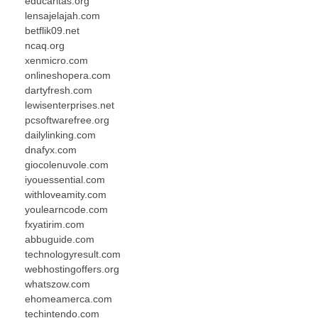
educaritas.org
lensajelajah.com
betflik09.net
ncaq.org
xenmicro.com
onlineshopera.com
dartyfresh.com
lewisenterprises.net
pcsoftwarefree.org
dailylinking.com
dnafyx.com
giocolenuvole.com
iyouessential.com
withloveamity.com
youlearncode.com
fxyatirim.com
abbuguide.com
technologyresult.com
webhostingoffers.org
whatszow.com
ehomeamerca.com
techintendo.com