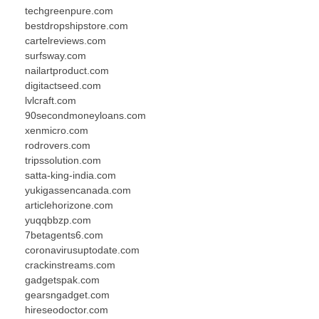
techgreenpure.com
bestdropshipstore.com
cartelreviews.com
surfsway.com
nailartproduct.com
digitactseed.com
lvlcraft.com
90secondmoneyloans.com
xenmicro.com
rodrovers.com
tripssolution.com
satta-king-india.com
yukigassencanada.com
articlehorizone.com
yuqqbbzp.com
7betagents6.com
coronavirusuptodate.com
crackinstreams.com
gadgetspak.com
gearsngadget.com
hireseodoctor.com