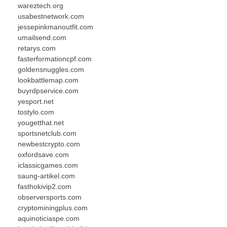
wareztech.org
usabestnetwork.com
jessepinkmanoutfit.com
umailsend.com
retarys.com
fasterformationcpf.com
goldensnuggles.com
lookbattlemap.com
buyrdpservice.com
yesport.net
tostylo.com
yougetthat.net
sportsnetclub.com
newbestcrypto.com
oxfordsave.com
iclassicgames.com
saung-artikel.com
fasthokivip2.com
observersports.com
cryptominingplus.com
aquinoticiaspe.com