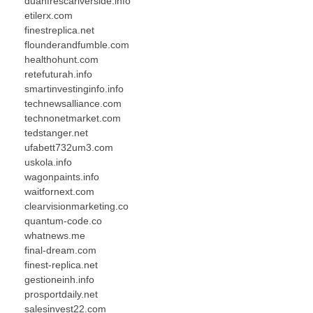
duanfrescariverside.info
etilerx.com
finestreplica.net
flounderandfumble.com
healthohunt.com
retefuturah.info
smartinvestinginfo.info
technewsalliance.com
technonetmarket.com
tedstanger.net
ufabett732um3.com
uskola.info
wagonpaints.info
waitfornext.com
clearvisionmarketing.co
quantum-code.co
whatnews.me
final-dream.com
finest-replica.net
gestioneinh.info
prosportdaily.net
salesinvest22.com