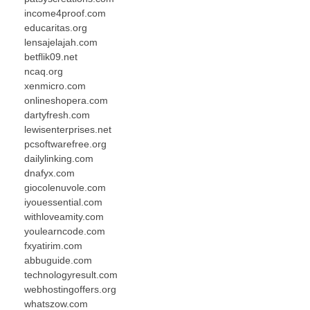
income4proof.com
educaritas.org
lensajelajah.com
betflik09.net
ncaq.org
xenmicro.com
onlineshopera.com
dartyfresh.com
lewisenterprises.net
pcsoftwarefree.org
dailylinking.com
dnafyx.com
giocolenuvole.com
iyouessential.com
withloveamity.com
youlearncode.com
fxyatirim.com
abbuguide.com
technologyresult.com
webhostingoffers.org
whatszow.com