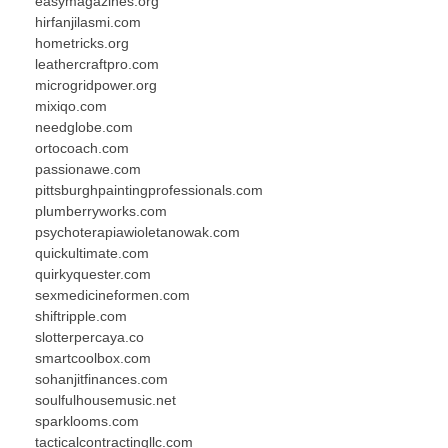
easymagazines.org
hirfanjilasmi.com
hometricks.org
leathercraftpro.com
microgridpower.org
mixiqo.com
needglobe.com
ortocoach.com
passionawe.com
pittsburghpaintingprofessionals.com
plumberryworks.com
psychoterapiawioletanowak.com
quickultimate.com
quirkyquester.com
sexmedicineformen.com
shiftripple.com
slotterpercaya.co
smartcoolbox.com
sohanjitfinances.com
soulfulhousemusic.net
sparklooms.com
tacticalcontractingllc.com