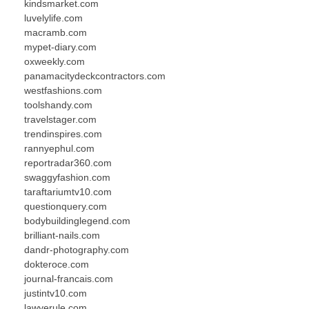
kindsmarket.com
luvelylife.com
macramb.com
mypet-diary.com
oxweekly.com
panamacitydeckcontractors.com
westfashions.com
toolshandy.com
travelstager.com
trendinspires.com
rannyephul.com
reportradar360.com
swaggyfashion.com
taraftariumtv10.com
questionquery.com
bodybuildinglegend.com
brilliant-nails.com
dandr-photography.com
dokteroce.com
journal-francais.com
justintv10.com
lawyerule.com