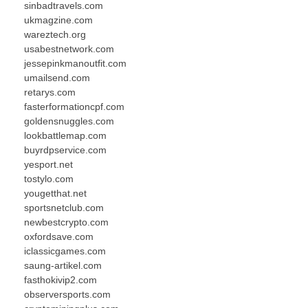
sinbadtravels.com
ukmagzine.com
wareztech.org
usabestnetwork.com
jessepinkmanoutfit.com
umailsend.com
retarys.com
fasterformationcpf.com
goldensnuggles.com
lookbattlemap.com
buyrdpservice.com
yesport.net
tostylo.com
yougetthat.net
sportsnetclub.com
newbestcrypto.com
oxfordsave.com
iclassicgames.com
saung-artikel.com
fasthokivip2.com
observersports.com