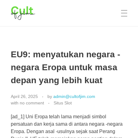
Mainkan slot gacor dari Pragmatic Play malam ini dengan deposit dana. Kesempatan maxwin besar ada di tangan Anda untuk hasil maksimal.
HOME
EU9: menyatukan negara -
SITUS SLOT
negara Eropa untuk masa
depan yang lebih kuat
SLOT DEMO
April 26, 2025
by
admin@cultofjim.com
with
no comment
Situs Slot
SLOT ANTI RUNGKAD
[ad_1] Uni Eropa telah lama menjadi simbol
persatuan dan kerja sama di antara negara -negara
Eropa. Dengan asal -usulnya sejak saat Perang