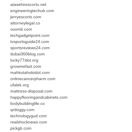
atasehirescortu.net
engineeringtechub.com
jerryescorts.com
attorneylegal.co
voomb.com
techgadgetpoint.com
tvsportsguide24.com
sportsreviews24.com
dubai360blog.com
lucky77slot.org
growmefast.com
mahkotahokislot.com
onlinecancerpharm.com
ufalek.org
mattress-disposal.com
happyflooringandcabinets.com
bodybuildinglife.co
qrdoggy.com
technologygud.com
realshocknews.com
pickgb.com