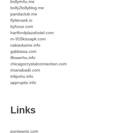
bollym4u.me
bolly2tollyblog.me
pandaclub.me
flyttevask.io
byhous.com
hartfordplazahotel.com
m-918kissapk.com
nabavkame.info
gakbiasa.com
iflowerhu.info
chicagocrystalconnection.com
imanabadii.com
trilipohu.info
appruptio.info
Links
punjwanis.com