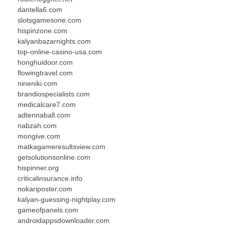
dantella6.com
slotsgamesone.com
hispinzone.com
kalyanbazarnights.com
top-online-casino-usa.com
honghuidoor.com
flowingtravel.com
nineniki.com
brandiospecialists.com
medicalcare7.com
adtennaball.com
nabzah.com
mongive.com
matkagameresultsview.com
getsolutionsonline.com
hispinner.org
criticalinsurance.info
nokariposter.com
kalyan-guessing-nightplay.com
gameofpanels.com
androidappsdownloader.com