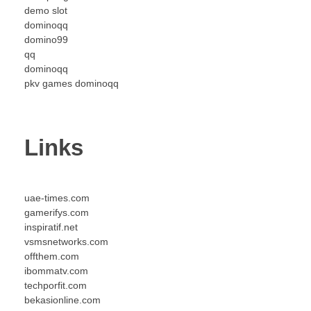
demo slot
dominoqq
domino99
qq
dominoqq
pkv games dominoqq
Links
uae-times.com
gamerifys.com
inspiratif.net
vsmsnetworks.com
offthem.com
ibommatv.com
techporfit.com
bekasionline.com