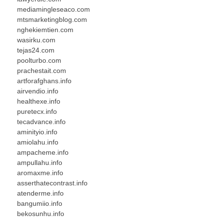
mediamingleseaco.com
mtsmarketingblog.com
nghekiemtien.com
wasirku.com
tejas24.com
poolturbo.com
prachestait.com
artforafghans.info
airvendio.info
healthexe.info
puretecx.info
tecadvance.info
aminityio.info
amiolahu.info
ampacheme.info
ampullahu.info
aromaxme.info
asserthatecontrast.info
atenderme.info
bangumiio.info
bekosunhu.info