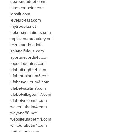
gearsngadget.com
hireseodoctor.com
lapsfit.com
levelup-fast.com
mytreepla.net
pokersimulations.com
replicamanufactory.net
rezultate-loto.info
splendifulous.com
sportsrecords4u.com
topceleberites.com
ufabetting8m4.com
ufabetunionum3.com
ufabetvalueum3.com
ufabetvaultm7.com
ufabetvillageum7.com
ufabetvoicem3.com
waveufabetm4.com
wayang88.net
websiteufabetm4.com
whiteufabetm4.com
anikalappy.com