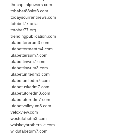
thecapitalpowers.com
tobabet88slot3.com
todayscurrentnews.com
totobet77.asia
totobet77.org
trendingpublication.com
ufabettererum3.com
ufabettermentm4.com
ufabettersum7.com
ufabettinwm7.com
ufabettinwum3.com
ufabetunitedm3.com
ufabetunitedm7.com
ufabetuskedm7.com
ufabetutoredm3.com
ufabetutoredm7.com
ufabetvalleyum3.com
veloxview.com
westufabetm3.com
whiskeybrothersllc.com
wildufabetum7.com