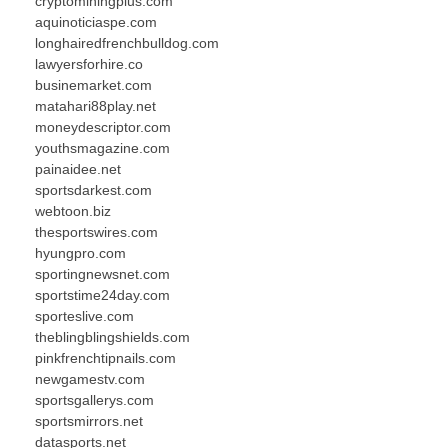
cryptominingplus.com
aquinoticiaspe.com
longhairedfrenchbulldog.com
lawyersforhire.co
businemarket.com
matahari88play.net
moneydescriptor.com
youthsmagazine.com
painaidee.net
sportsdarkest.com
webtoon.biz
thesportswires.com
hyungpro.com
sportingnewsnet.com
sportstime24day.com
sporteslive.com
theblingblingshields.com
pinkfrenchtipnails.com
newgamestv.com
sportsgallerys.com
sportsmirrors.net
datasports.net