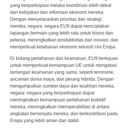
yang berpartisipasi melalui koordinasi lebih dekat
dari kebijakan dan reformasi ekonomi mereka.
Dengan menyelaraskan prioritas dan strategi
mereka, negara -negara EU9 dapat menciptakan
lapangan bermain yang lebih rata untuk bisnis dan
pekerja, meningkatkan produktivitas dan inovasi, dan
memperkuat ketahanan ekonomi seluruh Uni Eropa.
Di bidang pertahanan dan keamanan, EU9 bertujuan
untuk memperkuat kemampuan UE untuk mengatasi
tantangan keamanan yang sama, seperti terorisme,
ancaman dunia maya, dan perang hibrida. Dengan
mengumpulkan sumber daya dan keahlian mereka,
negara -negara yang berpartisipasi dapat
meningkatkan kemampuan pertahanan kolektif
mereka, meningkatkan interoperabilitas di antara
angkatan bersenjata mereka, dan berkontribusi pada
Eropa yang lebih aman dan stabil.