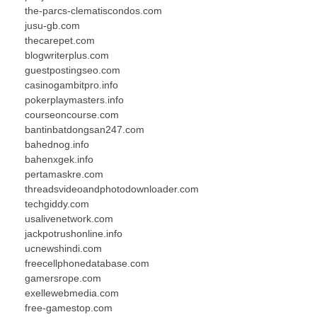
the-parcs-clematiscondos.com
jusu-gb.com
thecarepet.com
blogwriterplus.com
guestpostingseo.com
casinogambitpro.info
pokerplaymasters.info
courseoncourse.com
bantinbatdongsan247.com
bahednog.info
bahenxgek.info
pertamaskre.com
threadsvideoandphotodownloader.com
techgiddy.com
usalivenetwork.com
jackpotrushonline.info
ucnewshindi.com
freecellphonedatabase.com
gamersrope.com
exellewebmedia.com
free-gamestop.com