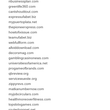
nbusinessplan.com
greenlife360.com
cantshoutitout.com
expressufabet.biz
mypuertoplata.net
thepioneerxpress.com
howtofixissue.com
teamufabet.biz
webfullform.com
allviddownload.com
decorsmag.com
gamblingcasinonews.com
universitiesofamerica.net
progameofbrands.com
qbreview.org
servicewueste.org
zippyrevs.com
matkanumbernow.com
myjobcirculars.com
healthmoreoverfitness.com
topslotxgames.com
routerloggnet.net