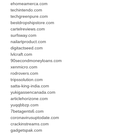
ehomeamerca.com
techintendo.com
techgreenpure.com
bestdropshipstore.com
cartelreviews.com
surfsway.com
nailartproduct.com
digitactseed.com
lvlcraft.com
90secondmoneyloans.com
xenmicro.com
rodrovers.com
tripssolution.com
satta-king-india.com
yukigassencanada.com
articlehorizone.com
yuqqbbzp.com
7betagents6.com
coronavirusuptodate.com
crackinstreams.com
gadgetspak.com