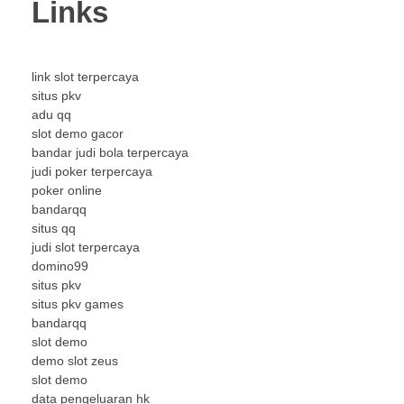
Links
link slot terpercaya
situs pkv
adu qq
slot demo gacor
bandar judi bola terpercaya
judi poker terpercaya
poker online
bandarqq
situs qq
judi slot terpercaya
domino99
situs pkv
situs pkv games
bandarqq
slot demo
demo slot zeus
slot demo
data pengeluaran hk