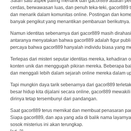
Salah satu aspek paling menarik dari gacor889 adalah p
cerdas, berwawasan luas, dan penuh teka-teki, gacor889
dan menarik dalam komunitas online. Postingan dan kome
banyak pengikut yang menantikan pembaruan berikutnya.
Namun identitas sebenarnya dari gacor889 masih dirahas
antaranya menyatakan bahwa gacor889 adalah figur publi
percaya bahwa gacor889 hanyalah individu biasa yang me
Terlepas dari misteri seputar identitas mereka, kehadira
konten unik dan menggugah pikiran mereka. Beberapa ba
dan menggali lebih dalam sejarah online mereka dalam u
Tapi mungkin daya tarik sebenarnya dari gacor889 terletak
besar hidup kita dijalani secara online, gacor889 mewakil
dirinya tetap tersembunyi dari pandangan.
Saat gacor889 terus memikat dan membuat penasaran para 
Siapa gacor889, dan apa yang ada di balik nama layarny
sosok misterius ini akan terungkap.