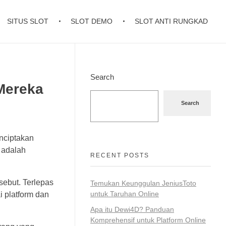
SITUS SLOT
SLOT DEMO
SLOT ANTI RUNGKAD
Search
Mereka
Search
nciptakan
t adalah
RECENT POSTS
rsebut. Terlepas
Temukan Keunggulan JeniusToto
untuk Taruhan Online
i platform dan
Apa itu Dewi4D? Panduan
Komprehensif untuk Platform Online