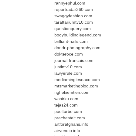
rannyephul.com
reportradar360.com
swaggyfashion.com
taraftariumtv10.com
questionquery.com
bodybuildinglegend.com
brilliant-nails.com
dandr-photography.com
dokteroce.com
journal-francais.com
justintv10.com
lawyerule.com
mediamingleseaco.com
mtsmarketingblog.com
nghekiemtien.com
wasirku.com
tejas24.com
poolturbo.com
prachestait.com
artforafghans.info
airvendio.info