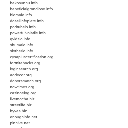
bekosunhu.info
beneficialgrandiose.info
blomaio.info
dosellinfoplete.info
podtubeio.info
powerfulvolatile.info
qvidsio.info
shumaio.info
slotherio.info
cysapluscertification.org
fortnitehacks.org
loginsearch.org
aodecor.org
donorsmatch.org
nowtimes.org
casinoeing.org
livemocha.biz
streetlife.biz
hyves.biz
enoughinfo.net
pinhive.net