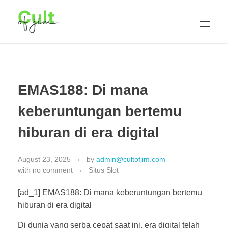
Mainkan slot gacor dari Pragmatic Play malam ini dengan deposit dana. Kesempatan maxwin besar ada di tangan Anda untuk hasil maksimal.
HOME
EMAS188: Di mana
SITUS SLOT
keberuntungan bertemu
hiburan di era digital
SLOT DEMO
August 23, 2025
by
admin@cultofjim.com
with
no comment
Situs Slot
SLOT ANTI RUNGKAD
[ad_1] EMAS188: Di mana keberuntungan bertemu
hiburan di era digital
Di dunia yang serba cepat saat ini, era digital telah