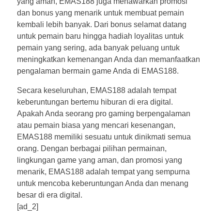
yang aman, EMAS188 juga menawarkan promosi
dan bonus yang menarik untuk membuat pemain
kembali lebih banyak. Dari bonus selamat datang
untuk pemain baru hingga hadiah loyalitas untuk
pemain yang sering, ada banyak peluang untuk
meningkatkan kemenangan Anda dan memanfaatkan
pengalaman bermain game Anda di EMAS188.
Secara keseluruhan, EMAS188 adalah tempat
keberuntungan bertemu hiburan di era digital.
Apakah Anda seorang pro gaming berpengalaman
atau pemain biasa yang mencari kesenangan,
EMAS188 memiliki sesuatu untuk dinikmati semua
orang. Dengan berbagai pilihan permainan,
lingkungan game yang aman, dan promosi yang
menarik, EMAS188 adalah tempat yang sempurna
untuk mencoba keberuntungan Anda dan menang
besar di era digital.
[ad_2]