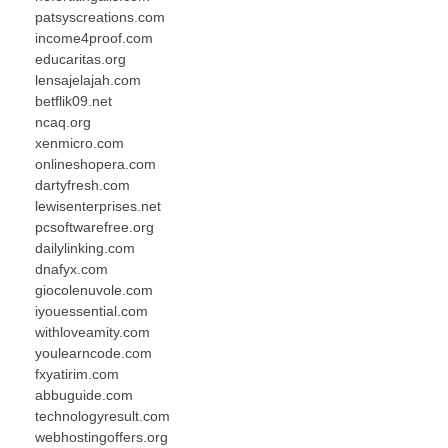
patsyscreations.com
income4proof.com
educaritas.org
lensajelajah.com
betflik09.net
ncaq.org
xenmicro.com
onlineshopera.com
dartyfresh.com
lewisenterprises.net
pcsoftwarefree.org
dailylinking.com
dnafyx.com
giocolenuvole.com
iyouessential.com
withloveamity.com
youlearncode.com
fxyatirim.com
abbuguide.com
technologyresult.com
webhostingoffers.org