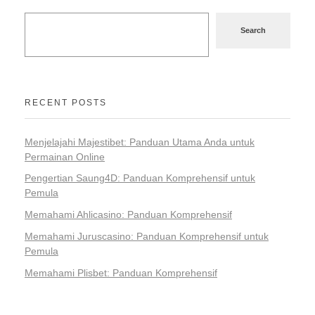
Search
RECENT POSTS
Menjelajahi Majestibet: Panduan Utama Anda untuk
Permainan Online
Pengertian Saung4D: Panduan Komprehensif untuk
Pemula
Memahami Ahlicasino: Panduan Komprehensif
Memahami Juruscasino: Panduan Komprehensif untuk
Pemula
Memahami Plisbet: Panduan Komprehensif