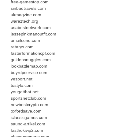
free-gamestop.com
sinbadtravels.com
ukmagzine.com
wareztech.org
usabestnetwork.com
jessepinkmanoutfit.com
umailsend.com
retarys.com
fasterformationcpf.com
goldensnuggles.com
lookbattlemap.com
buyrdpservice.com
yesport.net
tostylo.com
yougetthat.net
sportsnetclub.com
newbestcrypto.com
oxfordsave.com
iclassicgames.com
saung-artikel.com
fasthokivip2.com
observersports.com