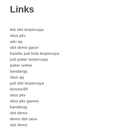
Links
link slot terpercaya
situs pkv
adu qq
slot demo gacor
bandar judi bola terpercaya
judi poker terpercaya
poker online
bandarqq
situs qq
judi slot terpercaya
domino99
situs pkv
situs pkv games
bandarqq
slot demo
demo slot zeus
slot demo