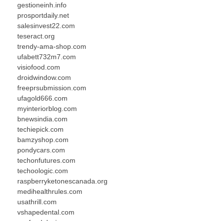
gestioneinh.info
prosportdaily.net
salesinvest22.com
teseract.org
trendy-ama-shop.com
ufabett732m7.com
visiofood.com
droidwindow.com
freeprsubmission.com
ufagold666.com
myinteriorblog.com
bnewsindia.com
techiepick.com
bamzyshop.com
pondycars.com
techonfutures.com
techoologic.com
raspberryketonescanada.org
medihealthrules.com
usathrill.com
vshapedental.com