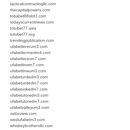
tacticalcontractingllc.com
thecapitalpowers.com
tobabet88slot3.com
todayscurrentnews.com
totobet77.asia
totobet77.org
trendingpublication.com
ufabettererum3.com
ufabettermentm4.com
ufabettersum7.com
ufabettinwm7.com
ufabettinwum3.com
ufabetunitedm3.com
ufabetunitedm7.com
ufabetuskedm7.com
ufabetutoredm3.com
ufabetutoredm7.com
ufabetvalleyum3.com
veloxview.com
westufabetm3.com
whiskeybrothersllc.com