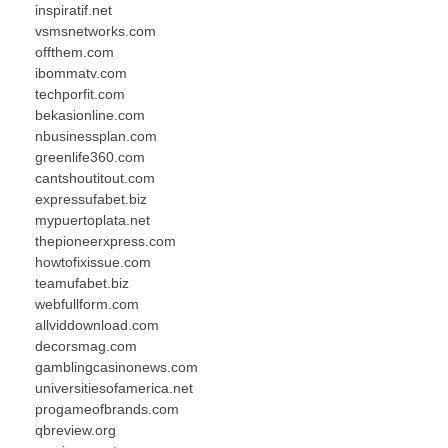
inspiratif.net
vsmsnetworks.com
offthem.com
ibommatv.com
techporfit.com
bekasionline.com
nbusinessplan.com
greenlife360.com
cantshoutitout.com
expressufabet.biz
mypuertoplata.net
thepioneerxpress.com
howtofixissue.com
teamufabet.biz
webfullform.com
allviddownload.com
decorsmag.com
gamblingcasinonews.com
universitiesofamerica.net
progameofbrands.com
qbreview.org