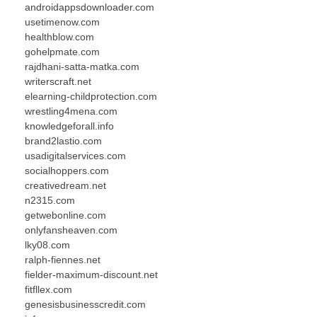
androidappsdownloader.com
usetimenow.com
healthblow.com
gohelpmate.com
rajdhani-satta-matka.com
writerscraft.net
elearning-childprotection.com
wrestling4mena.com
knowledgeforall.info
brand2lastio.com
usadigitalservices.com
socialhoppers.com
creativedream.net
n2315.com
getwebonline.com
onlyfansheaven.com
lky08.com
ralph-fiennes.net
fielder-maximum-discount.net
fitfllex.com
genesisbusinesscredit.com