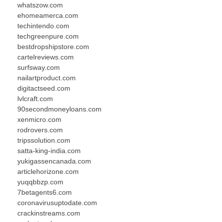
whatszow.com
ehomeamerca.com
techintendo.com
techgreenpure.com
bestdropshipstore.com
cartelreviews.com
surfsway.com
nailartproduct.com
digitactseed.com
lvlcraft.com
90secondmoneyloans.com
xenmicro.com
rodrovers.com
tripssolution.com
satta-king-india.com
yukigassencanada.com
articlehorizone.com
yuqqbbzp.com
7betagents6.com
coronavirusuptodate.com
crackinstreams.com