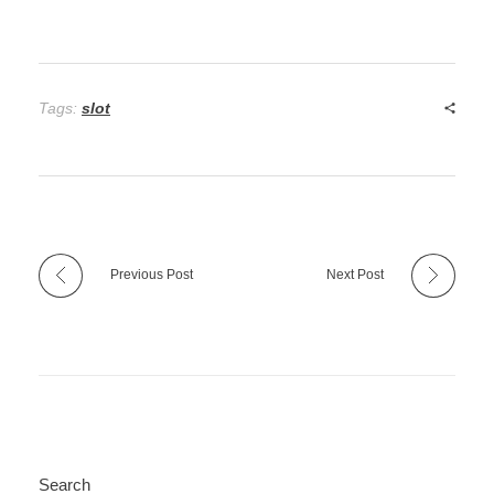
Tags:
slot
Previous Post
Next Post
Search