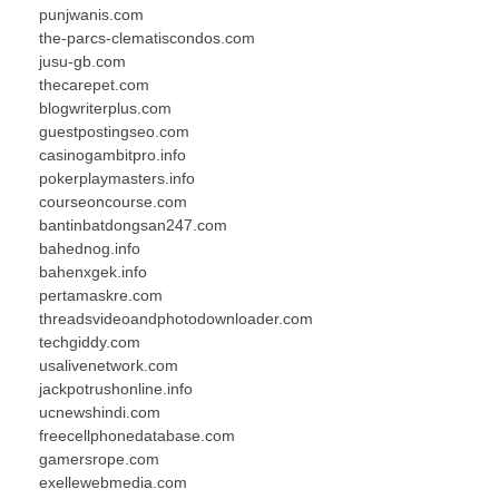
punjwanis.com
the-parcs-clematiscondos.com
jusu-gb.com
thecarepet.com
blogwriterplus.com
guestpostingseo.com
casinogambitpro.info
pokerplaymasters.info
courseoncourse.com
bantinbatdongsan247.com
bahednog.info
bahenxgek.info
pertamaskre.com
threadsvideoandphotodownloader.com
techgiddy.com
usalivenetwork.com
jackpotrushonline.info
ucnewshindi.com
freecellphonedatabase.com
gamersrope.com
exellewebmedia.com