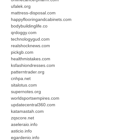
ufalek.org
mattress-disposal.com
happyflooringandcabinets.com
bodybuildinglife.co
qrdoggy.com
technologygud.com
realshocknews.com
pickgb.com
healthmistakes.com
ksfashiondresses.com
patterntrader.org
cnhpa.net
sitalotus.com
supernotes.org
worldsportsempires.com
updatecentral360.com
katamastah.com
zqscore.net
aseleraio.info
asticio.info
egardenio.info