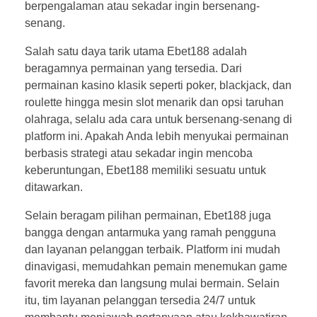
berpengalaman atau sekadar ingin bersenang-
senang.
Salah satu daya tarik utama Ebet188 adalah
beragamnya permainan yang tersedia. Dari
permainan kasino klasik seperti poker, blackjack, dan
roulette hingga mesin slot menarik dan opsi taruhan
olahraga, selalu ada cara untuk bersenang-senang di
platform ini. Apakah Anda lebih menyukai permainan
berbasis strategi atau sekadar ingin mencoba
keberuntungan, Ebet188 memiliki sesuatu untuk
ditawarkan.
Selain beragam pilihan permainan, Ebet188 juga
bangga dengan antarmuka yang ramah pengguna
dan layanan pelanggan terbaik. Platform ini mudah
dinavigasi, memudahkan pemain menemukan game
favorit mereka dan langsung mulai bermain. Selain
itu, tim layanan pelanggan tersedia 24/7 untuk