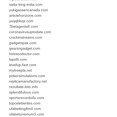
satta-king-india.com
yukigassencanada.com
articlehorizone.com
yuqqbbzp.com
7betagents6.com
coronavirusuptodate.com
crackinstreams.com
gadgetspak.com
gearsngadget.com
hireseodoctor.com
lapsfit.com
levelup-fast.com
mytreepla.net
pokersimulations.com
replicamanufactory.net
rezultate-loto.info
splendifulous.com
sportsrecords4u.com
topceleberites.com
ufabetting8m4.com
ufabetunionum3.com