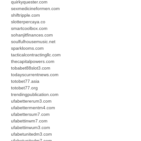
quirkyquester.com
sexmedicineformen.com
shiftripple.com
slotterpercaya.co
smartcoolbox.com
sohanjitfinances.com
soulfulhousemusic.net
sparklooms.com
tacticalcontractingllc.com
thecapitalpowers.com
tobabet88slot3.com
todayscurrentnews.com
totobet77.asia
totobet77.org
trendingpublication.com
ufabettererum3.com
ufabettermentm4.com
ufabettersum7.com
ufabettinwm7.com
ufabettinwum3.com
ufabetunitedm3.com
ufabetunitedm7.com