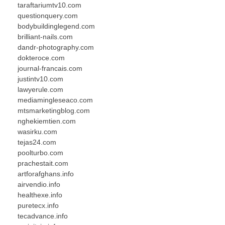
taraftariumtv10.com
questionquery.com
bodybuildinglegend.com
brilliant-nails.com
dandr-photography.com
dokteroce.com
journal-francais.com
justintv10.com
lawyerule.com
mediamingleseaco.com
mtsmarketingblog.com
nghekiemtien.com
wasirku.com
tejas24.com
poolturbo.com
prachestait.com
artforafghans.info
airvendio.info
healthexe.info
puretecx.info
tecadvance.info