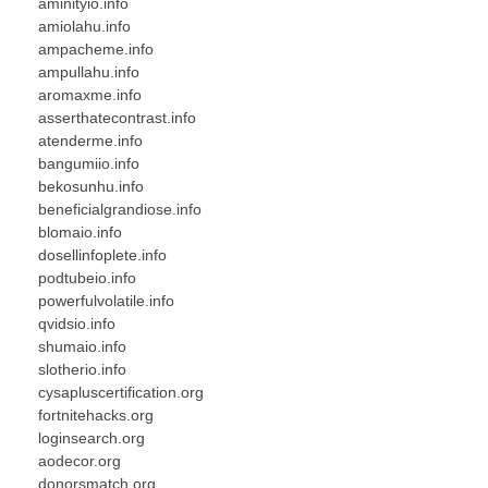
aminityio.info
amiolahu.info
ampacheme.info
ampullahu.info
aromaxme.info
asserthatecontrast.info
atenderme.info
bangumiio.info
bekosunhu.info
beneficialgrandiose.info
blomaio.info
dosellinfoplete.info
podtubeio.info
powerfulvolatile.info
qvidsio.info
shumaio.info
slotherio.info
cysapluscertification.org
fortnitehacks.org
loginsearch.org
aodecor.org
donorsmatch.org