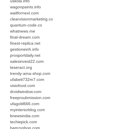
uskola.info
wagonpaints.info
waitfornext.com
clearvisionmarketing.co
quantum-code.co
whatnews.me
final-dream.com
finest-replica.net
gestioneinh.info
prosportdaily.net
salesinvest22.com
teseract.org
trendy-ama-shop.com
ufabett732m7.com
visiofood.com
droidwindow.com
freeprsubmission.com
ufagold666.com
myinteriorblog.com
bnewsindia.com
techiepick.com
bamzyshop.com