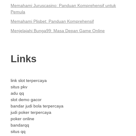
Memahami Juruscasino: Panduan Komprehensif untuk
Pemula
Memahami Plisbet: Panduan Komprehensif
Menjelajahi Bunga99: Masa Depan Game Online
Links
link slot terpercaya
situs pkv
adu qq
slot demo gacor
bandar judi bola terpercaya
judi poker terpercaya
poker online
bandarqq
situs qq