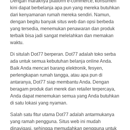
Dengan maraknya platform e-commerce, konsumen
kini dapat berbelanja apa pun yang mereka butuhkan
dari kenyamanan rumah mereka sendiri. Namun,
dengan begitu banyak situs web dan opsi berbeda
yang tersedia, menemukan penawaran dan produk
terbaik bisa jadi sangat melelahkan dan memakan
waktu.
Di situlah Dot77 berperan. Dot77 adalah toko serba
ada untuk semua kebutuhan belanja online Anda.
Baik Anda mencari barang elektronik, fesyen,
perlengkapan rumah tangga, atau apa pun di
antaranya, Dot77 siap membantu Anda. Dengan
beragam produk dari merek dan retailer terpercaya,
Anda dapat menemukan semua yang Anda butuhkan
di satu lokasi yang nyaman.
Salah satu fitur utama Dot77 adalah antarmukanya
yang ramah pengguna. Situs web ini mudah
dinavigasi, sehingga memudahkan pengguna untuk