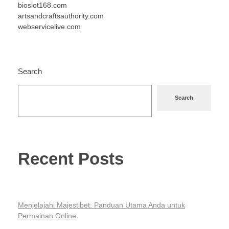
bioslot168.com
artsandcraftsauthority.com
webservicelive.com
Search
Search
Recent Posts
Menjelajahi Majestibet: Panduan Utama Anda untuk
Permainan Online