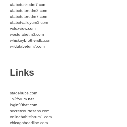
ufabetuskedm7.com
ufabetutoredm3.com
ufabetutoredm7.com
ufabetvalleyum3.com
veloxview.com
westufabetm3.com
whiskeybrothersllc.com
wildufabetum7.com
Links
stagehubs.com
1x2forum.net
login99bet.com
secretcourtesans.com
onlinebahisforum1.com
chicagoheadline.com