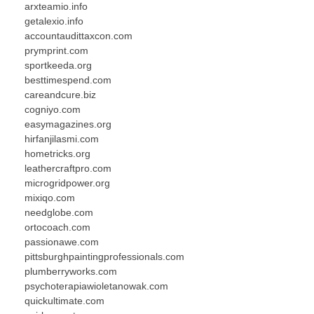
arxteamio.info
getalexio.info
accountaudittaxcon.com
prymprint.com
sportkeeda.org
besttimespend.com
careandcure.biz
cogniyo.com
easymagazines.org
hirfanjilasmi.com
hometricks.org
leathercraftpro.com
microgridpower.org
mixiqo.com
needglobe.com
ortocoach.com
passionawe.com
pittsburghpaintingprofessionals.com
plumberryworks.com
psychoterapiawioletanowak.com
quickultimate.com