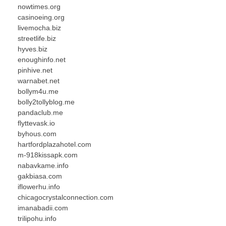
nowtimes.org
casinoeing.org
livemocha.biz
streetlife.biz
hyves.biz
enoughinfo.net
pinhive.net
warnabet.net
bollym4u.me
bolly2tollyblog.me
pandaclub.me
flyttevask.io
byhous.com
hartfordplazahotel.com
m-918kissapk.com
nabavkame.info
gakbiasa.com
iflowerhu.info
chicagocrystalconnection.com
imanabadii.com
trilipohu.info