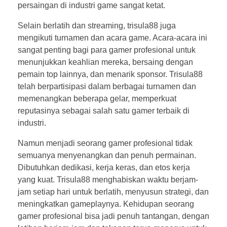
persaingan di industri game sangat ketat.
Selain berlatih dan streaming, trisula88 juga
mengikuti turnamen dan acara game. Acara-acara ini
sangat penting bagi para gamer profesional untuk
menunjukkan keahlian mereka, bersaing dengan
pemain top lainnya, dan menarik sponsor. Trisula88
telah berpartisipasi dalam berbagai turnamen dan
memenangkan beberapa gelar, memperkuat
reputasinya sebagai salah satu gamer terbaik di
industri.
Namun menjadi seorang gamer profesional tidak
semuanya menyenangkan dan penuh permainan.
Dibutuhkan dedikasi, kerja keras, dan etos kerja
yang kuat. Trisula88 menghabiskan waktu berjam-
jam setiap hari untuk berlatih, menyusun strategi, dan
meningkatkan gameplaynya. Kehidupan seorang
gamer profesional bisa jadi penuh tantangan, dengan