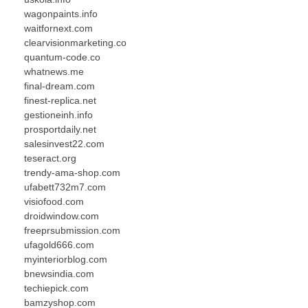
wagonpaints.info
waitfornext.com
clearvisionmarketing.co
quantum-code.co
whatnews.me
final-dream.com
finest-replica.net
gestioneinh.info
prosportdaily.net
salesinvest22.com
teseract.org
trendy-ama-shop.com
ufabett732m7.com
visiofood.com
droidwindow.com
freeprsubmission.com
ufagold666.com
myinteriorblog.com
bnewsindia.com
techiepick.com
bamzyshop.com