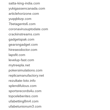
satta-king-india.com
yukigassencanada.com
articlehorizone.com
yuqqbbzp.com
7betagents6.com
coronavirusuptodate.com
crackinstreams.com
gadgetspak.com
gearsngadget.com
hireseodoctor.com
lapsfit.com
levelup-fast.com
mytreepla.net
pokersimulations.com
replicamanufactory.net
rezultate-loto.info
splendifulous.com
sportsrecords4u.com
topceleberites.com
ufabetting8m4.com
ufabetunionum3.com