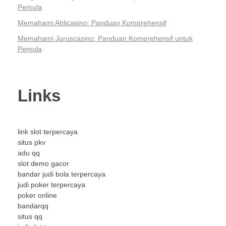
Pemula
Memahami Ahlicasino: Panduan Komprehensif
Memahami Juruscasino: Panduan Komprehensif untuk
Pemula
Links
link slot terpercaya
situs pkv
adu qq
slot demo gacor
bandar judi bola terpercaya
judi poker terpercaya
poker online
bandarqq
situs qq