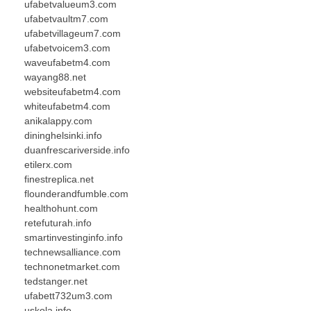
ufabetvalueum3.com
ufabetvaultm7.com
ufabetvillageum7.com
ufabetvoicem3.com
waveufabetm4.com
wayang88.net
websiteufabetm4.com
whiteufabetm4.com
anikalappy.com
dininghelsinki.info
duanfrescariverside.info
etilerx.com
finestreplica.net
flounderandfumble.com
healthohunt.com
retefuturah.info
smartinvestinginfo.info
technewsalliance.com
technonetmarket.com
tedstanger.net
ufabett732um3.com
uskola.info