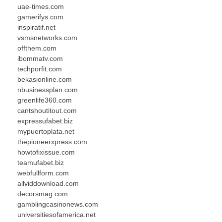
uae-times.com
gamerifys.com
inspiratif.net
vsmsnetworks.com
offthem.com
ibommatv.com
techporfit.com
bekasionline.com
nbusinessplan.com
greenlife360.com
cantshoutitout.com
expressufabet.biz
mypuertoplata.net
thepioneerxpress.com
howtofixissue.com
teamufabet.biz
webfullform.com
allviddownload.com
decorsmag.com
gamblingcasinonews.com
universitiesofamerica.net