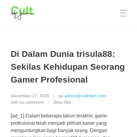
Mainkan slot gacor dari Pragmatic Play malam ini dengan deposit dana. Kesempatan maxwin besar ada di tangan Anda untuk hasil maksimal.
HOME
Di Dalam Dunia trisula88:
SITUS SLOT
Sekilas Kehidupan Seorang
Gamer Profesional
SLOT DEMO
December 17, 2025
by
admin@cultofjim.com
with
no comment
Situs Slot
SLOT ANTI RUNGKAD
[ad_1] Dalam beberapa tahun terakhir, game
profesional telah menjadi pilihan karier yang
menguntungkan bagi banyak orang. Dengan