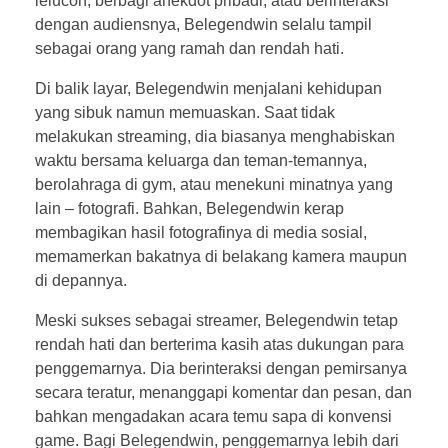
lelucon, berbagi anekdot pribadi, atau berinteraksi
dengan audiensnya, Belegendwin selalu tampil
sebagai orang yang ramah dan rendah hati.
Di balik layar, Belegendwin menjalani kehidupan
yang sibuk namun memuaskan. Saat tidak
melakukan streaming, dia biasanya menghabiskan
waktu bersama keluarga dan teman-temannya,
berolahraga di gym, atau menekuni minatnya yang
lain – fotografi. Bahkan, Belegendwin kerap
membagikan hasil fotografinya di media sosial,
memamerkan bakatnya di belakang kamera maupun
di depannya.
Meski sukses sebagai streamer, Belegendwin tetap
rendah hati dan berterima kasih atas dukungan para
penggemarnya. Dia berinteraksi dengan pemirsanya
secara teratur, menanggapi komentar dan pesan, dan
bahkan mengadakan acara temu sapa di konvensi
game. Bagi Belegendwin, penggemarnya lebih dari