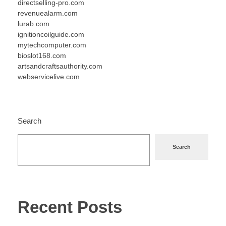
directselling-pro.com
revenuealarm.com
lurab.com
ignitioncoilguide.com
mytechcomputer.com
bioslot168.com
artsandcraftsauthority.com
webservicelive.com
Search
Search
Recent Posts