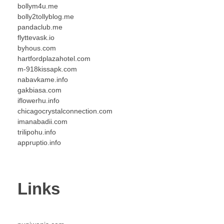
bollym4u.me
bolly2tollyblog.me
pandaclub.me
flyttevask.io
byhous.com
hartfordplazahotel.com
m-918kissapk.com
nabavkame.info
gakbiasa.com
iflowerhu.info
chicagocrystalconnection.com
imanabadii.com
trilipohu.info
appruptio.info
Links