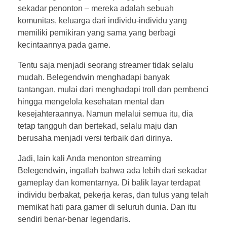
sekadar penonton – mereka adalah sebuah
komunitas, keluarga dari individu-individu yang
memiliki pemikiran yang sama yang berbagi
kecintaannya pada game.
Tentu saja menjadi seorang streamer tidak selalu
mudah. Belegendwin menghadapi banyak
tantangan, mulai dari menghadapi troll dan pembenci
hingga mengelola kesehatan mental dan
kesejahteraannya. Namun melalui semua itu, dia
tetap tangguh dan bertekad, selalu maju dan
berusaha menjadi versi terbaik dari dirinya.
Jadi, lain kali Anda menonton streaming
Belegendwin, ingatlah bahwa ada lebih dari sekadar
gameplay dan komentarnya. Di balik layar terdapat
individu berbakat, pekerja keras, dan tulus yang telah
memikat hati para gamer di seluruh dunia. Dan itu
sendiri benar-benar legendaris.