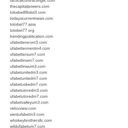
tacticalcontractingllc.com
thecapitalpowers.com
tobabet88slot3.com
todayscurrentnews.com
totobet77.asia
totobet77.org
trendingpublication.com
ufabettererum3.com
ufabettermentm4.com
ufabettersum7.com
ufabettinwm7.com
ufabettinwum3.com
ufabetunitedm3.com
ufabetunitedm7.com
ufabetuskedm7.com
ufabetutoredm3.com
ufabetutoredm7.com
ufabetvalleyum3.com
veloxview.com
westufabetm3.com
whiskeybrothersllc.com
wildufabetum7.com