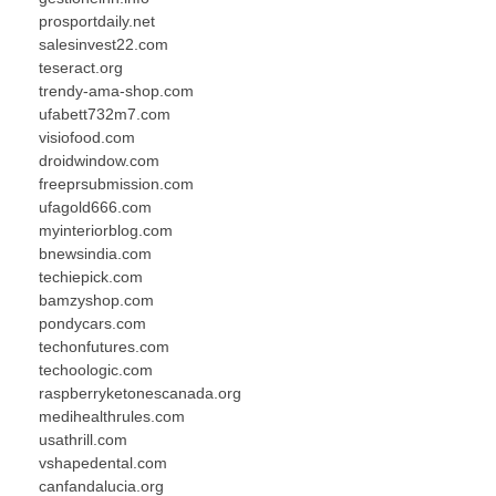
prosportdaily.net
salesinvest22.com
teseract.org
trendy-ama-shop.com
ufabett732m7.com
visiofood.com
droidwindow.com
freeprsubmission.com
ufagold666.com
myinteriorblog.com
bnewsindia.com
techiepick.com
bamzyshop.com
pondycars.com
techonfutures.com
techoologic.com
raspberryketonescanada.org
medihealthrules.com
usathrill.com
vshapedental.com
canfandalucia.org