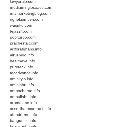
lawyerule.com
mediamingleseaco.com
mtsmarketingblog.com
nghekiemtien.com
wasirku.com
tejas24.com
poolturbo.com
prachestait.com
artforafghans.info
airvendio.info
healthexe.info
puretecx.info
tecadvance.info
aminityio.info
amiolahu.info
ampacheme.info
ampullahu.info
aromaxme.info
asserthatecontrast.info
atenderme.info
bangumiio.info
bekosunhu.info