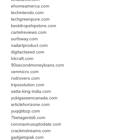
ehomeamerca.com
techintendo.com
techgreenpure.com
bestdropshipstore.com
cartelreviews.com
surfsway.com
nailartproduct.com
digitactseed.com
lvlcraft.com
90secondmoneyloans.com
xenmicro.com
rodrovers.com
tripssolution.com
satta-king-india.com
yukigassencanada.com
articlehorizone.com
yuqqbbzp.com
7betagents6.com
coronavirusuptodate.com
crackinstreams.com
gadgetspak.com