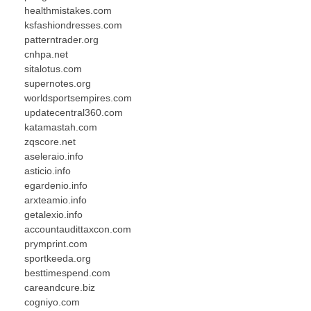
healthmistakes.com
ksfashiondresses.com
patterntrader.org
cnhpa.net
sitalotus.com
supernotes.org
worldsportsempires.com
updatecentral360.com
katamastah.com
zqscore.net
aseleraio.info
asticio.info
egardenio.info
arxteamio.info
getalexio.info
accountaudittaxcon.com
prymprint.com
sportkeeda.org
besttimespend.com
careandcure.biz
cogniyo.com