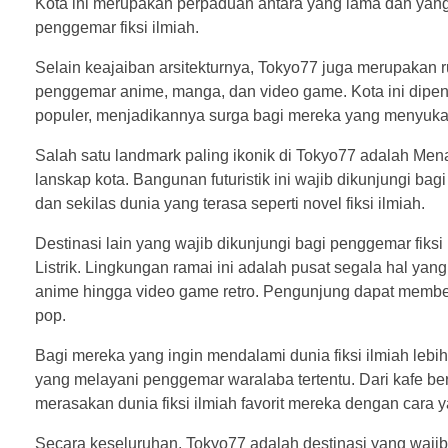
Kota ini merupakan perpaduan antara yang lama dan yang
penggemar fiksi ilmiah.
Selain keajaiban arsitekturnya, Tokyo77 juga merupakan 
penggemar anime, manga, dan video game. Kota ini dipen
populer, menjadikannya surga bagi mereka yang menyukai
Salah satu landmark paling ikonik di Tokyo77 adalah Me
lanskap kota. Bangunan futuristik ini wajib dikunjungi 
dan sekilas dunia yang terasa seperti novel fiksi ilmiah.
Destinasi lain yang wajib dikunjungi bagi penggemar fiksi
Listrik. Lingkungan ramai ini adalah pusat segala hal yan
anime hingga video game retro. Pengunjung dapat membena
pop.
Bagi mereka yang ingin mendalami dunia fiksi ilmiah leb
yang melayani penggemar waralaba tertentu. Dari kafe b
merasakan dunia fiksi ilmiah favorit mereka dengan cara 
Secara keseluruhan, Tokyo77 adalah destinasi yang wajib