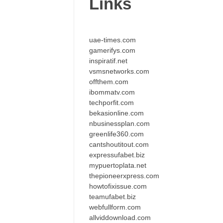
Links
uae-times.com
gamerifys.com
inspiratif.net
vsmsnetworks.com
offthem.com
ibommatv.com
techporfit.com
bekasionline.com
nbusinessplan.com
greenlife360.com
cantshoutitout.com
expressufabet.biz
mypuertoplata.net
thepioneerxpress.com
howtofixissue.com
teamufabet.biz
webfullform.com
allviddownload.com