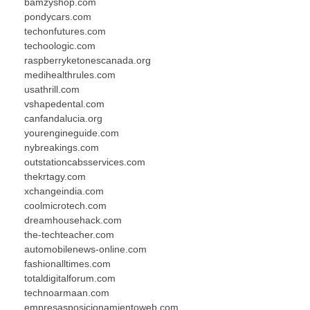
bamzyshop.com
pondycars.com
techonfutures.com
techoologic.com
raspberryketonescanada.org
medihealthrules.com
usathrill.com
vshapedental.com
canfandalucia.org
yourengineguide.com
nybreakings.com
outstationcabsservices.com
thekrtagy.com
xchangeindia.com
coolmicrotech.com
dreamhousehack.com
the-techteacher.com
automobilenews-online.com
fashionalltimes.com
totaldigitalforum.com
technoarmaan.com
empresasposicionamientoweb.com