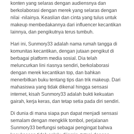
konten yang selaras dengan audiensnya dan
berkolaborasi dengan merek yang selaras dengan
nilai -nilainya. Keaslian dan cinta yang tulus untuk
makeup membedakannya dari influencer kecantikan
lainnya, dan pengikutnya terus tumbuh.
Hari ini, Sunmory33 adalah nama rumah tangga di
komunitas kecantikan, dengan jutaan pengikut di
berbagai platform media sosial. Dia telah
meluncurkan lini riasnya sendiri, berkolaborasi
dengan merek kecantikan top, dan bahkan
menerbitkan buku tentang tips dan trik makeup. Dari
mahasiswa yang tidak dikenal hingga sensasi
internet, kisah Sunmory33 adalah bukti kekuatan
gairah, kerja keras, dan tetap setia pada diri sendiri.
Di dunia di mana siapa pun dapat menjadi sensasi
semalam dengan mengklik tombol, perjalanan
Sunmory33 berfungsi sebagai pengingat bahwa