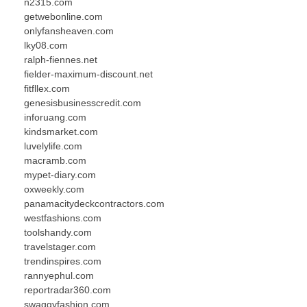
n2315.com
getwebonline.com
onlyfansheaven.com
lky08.com
ralph-fiennes.net
fielder-maximum-discount.net
fitfllex.com
genesisbusinesscredit.com
inforuang.com
kindsmarket.com
luvelylife.com
macramb.com
mypet-diary.com
oxweekly.com
panamacitydeckcontractors.com
westfashions.com
toolshandy.com
travelstager.com
trendinspires.com
rannyephul.com
reportradar360.com
swaggyfashion.com