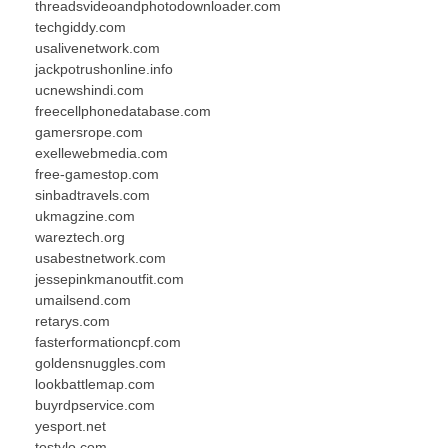
threadsvideoandphotodownloader.com
techgiddy.com
usalivenetwork.com
jackpotrushonline.info
ucnewshindi.com
freecellphonedatabase.com
gamersrope.com
exellewebmedia.com
free-gamestop.com
sinbadtravels.com
ukmagzine.com
wareztech.org
usabestnetwork.com
jessepinkmanoutfit.com
umailsend.com
retarys.com
fasterformationcpf.com
goldensnuggles.com
lookbattlemap.com
buyrdpservice.com
yesport.net
tostylo.com