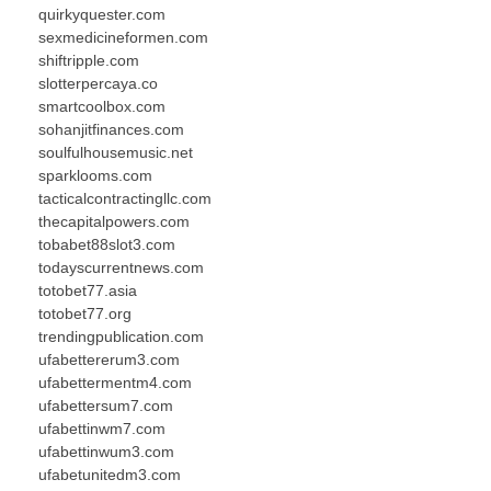
quirkyquester.com
sexmedicineformen.com
shiftripple.com
slotterpercaya.co
smartcoolbox.com
sohanjitfinances.com
soulfulhousemusic.net
sparklooms.com
tacticalcontractingllc.com
thecapitalpowers.com
tobabet88slot3.com
todayscurrentnews.com
totobet77.asia
totobet77.org
trendingpublication.com
ufabettererum3.com
ufabettermentm4.com
ufabettersum7.com
ufabettinwm7.com
ufabettinwum3.com
ufabetunitedm3.com