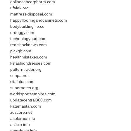
onlinecancerpharm.com
ufalek.org
mattress-disposal.com
happyflooringandcabinets.com
bodybuildinglife.co
qrdoggy.com
technologygud.com
realshocknews.com
pickgb.com
healthmistakes.com
ksfashiondresses.com
patterntrader.org
cnhpa.net
sitalotus.com
supernotes.org
worldsportsempires.com
updatecentral360.com
katamastah.com
zqscore.net
aseleraio.info
asticio.info
egardenio.info