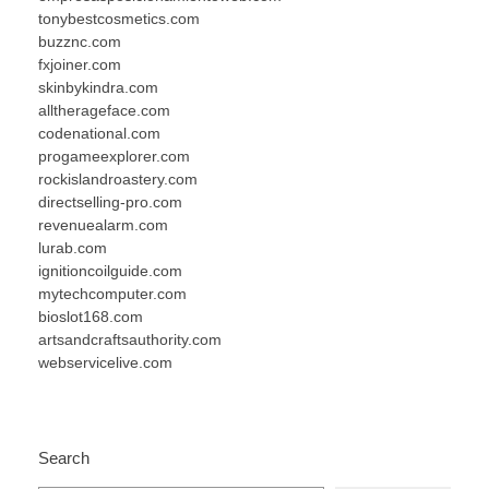
tonybestcosmetics.com
buzznc.com
fxjoiner.com
skinbykindra.com
alltherageface.com
codenational.com
progameexplorer.com
rockislandroastery.com
directselling-pro.com
revenuealarm.com
lurab.com
ignitioncoilguide.com
mytechcomputer.com
bioslot168.com
artsandcraftsauthority.com
webservicelive.com
Search