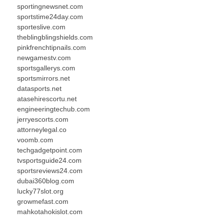
sportingnewsnet.com
sportstime24day.com
sporteslive.com
theblingblingshields.com
pinkfrenchtipnails.com
newgamestv.com
sportsgallerys.com
sportsmirrors.net
datasports.net
atasehirescortu.net
engineeringtechub.com
jerryescorts.com
attorneylegal.co
voomb.com
techgadgetpoint.com
tvsportsguide24.com
sportsreviews24.com
dubai360blog.com
lucky77slot.org
growmefast.com
mahkotahokislot.com