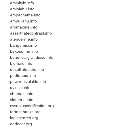
aminityio.info
amiolahu.info
ampacheme.info
ampullahu.info
aromaxme.info
asserthatecontrast.info
atenderme.info
bangumiio.info
bekosunhu.info
beneficialgrandiose.info
blomaio.info
dosellinfoplete.info
podtubeio.info
powerfulvolatile.info
qvidsio.info
shumaio.info
slotherio.info
cysapluscertification.org
fortnitehacks.org
loginsearch.org
aodecor.org