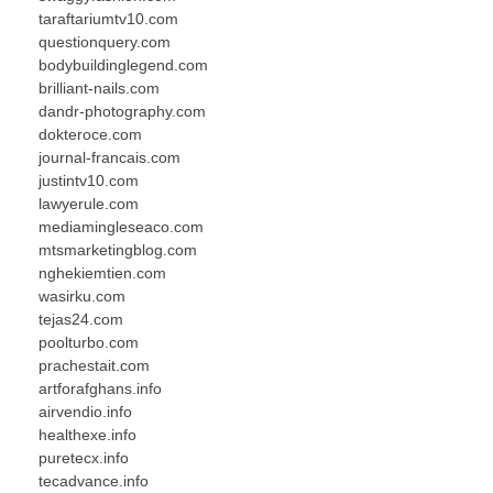
taraftariumtv10.com
questionquery.com
bodybuildinglegend.com
brilliant-nails.com
dandr-photography.com
dokteroce.com
journal-francais.com
justintv10.com
lawyerule.com
mediamingleseaco.com
mtsmarketingblog.com
nghekiemtien.com
wasirku.com
tejas24.com
poolturbo.com
prachestait.com
artforafghans.info
airvendio.info
healthexe.info
puretecx.info
tecadvance.info