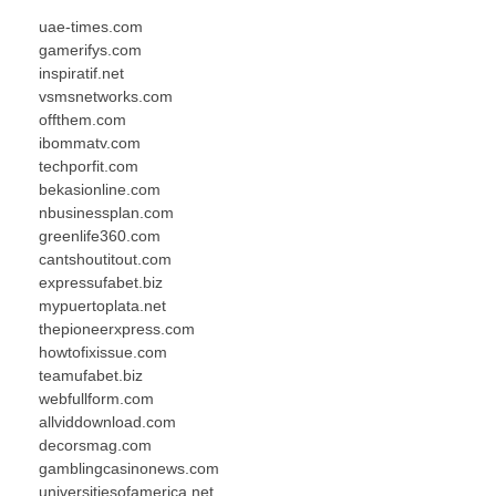
uae-times.com
gamerifys.com
inspiratif.net
vsmsnetworks.com
offthem.com
ibommatv.com
techporfit.com
bekasionline.com
nbusinessplan.com
greenlife360.com
cantshoutitout.com
expressufabet.biz
mypuertoplata.net
thepioneerxpress.com
howtofixissue.com
teamufabet.biz
webfullform.com
allviddownload.com
decorsmag.com
gamblingcasinonews.com
universitiesofamerica.net