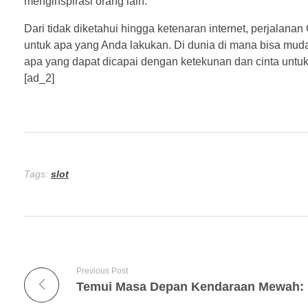
menginspirasi orang lain.
Dari tidak diketahui hingga ketenaran internet, perjalanan
untuk apa yang Anda lakukan. Di dunia di mana bisa muda
apa yang dapat dicapai dengan ketekunan dan cinta untuk
[ad_2]
Tags:
slot
Previous Post