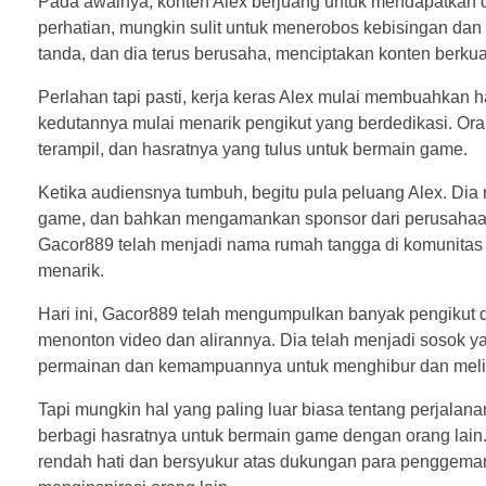
Pada awalnya, konten Alex berjuang untuk mendapatkan d
perhatian, mungkin sulit untuk menerobos kebisingan dan
tanda, dan dia terus berusaha, menciptakan konten berkual
Perlahan tapi pasti, kerja keras Alex mulai membuahkan 
kedutannya mulai menarik pengikut yang berdedikasi. Oran
terampil, dan hasratnya yang tulus untuk bermain game.
Ketika audiensnya tumbuh, begitu pula peluang Alex. Dia 
game, dan bahkan mengamankan sponsor dari perusahaan
Gacor889 telah menjadi nama rumah tangga di komunitas
menarik.
Hari ini, Gacor889 telah mengumpulkan banyak pengikut di
menonton video dan alirannya. Dia telah menjadi sosok y
permainan dan kemampuannya untuk menghibur dan meli
Tapi mungkin hal yang paling luar biasa tentang perjalan
berbagi hasratnya untuk bermain game dengan orang lain.
rendah hati dan bersyukur atas dukungan para penggema