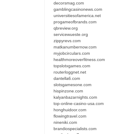
decorsmag.com
gamblingcasinonews.com
universitiesofamerica.net
progameofbrands.com
qbreview.org
servicewueste.org
zippyrevs.com
matkanumbernow.com
myjobcirculars.com
healthmoreoverfitness.com
topslotxgames.com
routerloggnet.net
dantella6.com
slotsgamesone.com
hispinzone.com
kalyanbazarnights.com
top-online-casino-usa.com
honghuidoor.com
flowingtravel.com
nineniki.com
brandiospecialists.com