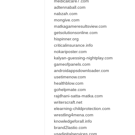
medicalcare7.com
adtennaball.com
nabzah.com
mongive.com
matkagameresultsview.com
getsolutionsonline.com
hispinner.org
criticalinsurance.info
nokariposter.com
kalyan-guessing-nightplay.com
gameofpanels.com
androidappsdownloader.com
usetimenow.com
healthblow.com
gohelpmate.com
rajdhani-satta-matka.com
writerscraft.net
elearning-childprotection.com
wrestling4mena.com
knowledgeforall.info
brand2lastio.com
usadigitalservices.com