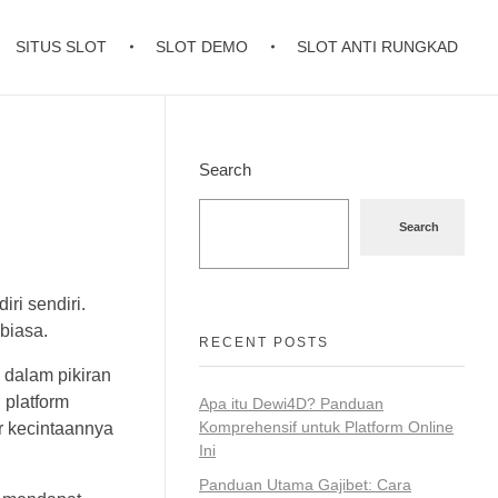
SITUS SLOT
SLOT DEMO
SLOT ANTI RUNGKAD
Search
Search
ri sendiri.
biasa.
RECENT POSTS
 dalam pikiran
 platform
Apa itu Dewi4D? Panduan
Komprehensif untuk Platform Online
r kecintaannya
Ini
Panduan Utama Gajibet: Cara