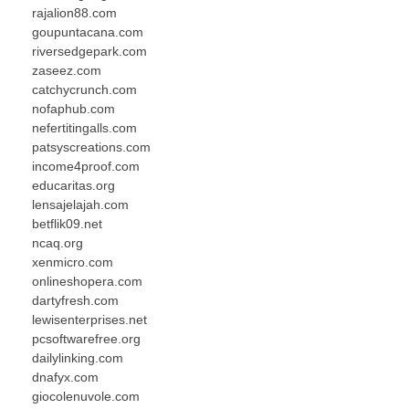
rajalion88.com
goupuntacana.com
riversedgepark.com
zaseez.com
catchycrunch.com
nofaphub.com
nefertitingalls.com
patsyscreations.com
income4proof.com
educaritas.org
lensajelajah.com
betflik09.net
ncaq.org
xenmicro.com
onlineshopera.com
dartyfresh.com
lewisenterprises.net
pcsoftwarefree.org
dailylinking.com
dnafyx.com
giocolenuvole.com