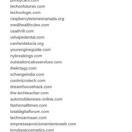
techonfutures.com
techoologic.com
raspberryketonescanada.org
medihealthrules.com
usathrill.com
vshapedental.com
canfandalucia.org
yourengineguide.com
nybreakings.com
outstationcabsservices.com
thekrtagy.com
xchangeindia.com
coolmicrotech.com
dreamhousehack.com
the-techteacher.com
automobilenews-online.com
fashionalltimes.com
totaldigitalforum.com
technoarmaan.com
empresasposicionamientoweb.com
tonybestcosmetics.com