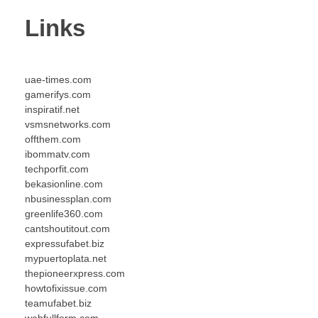
Links
uae-times.com
gamerifys.com
inspiratif.net
vsmsnetworks.com
offthem.com
ibommatv.com
techporfit.com
bekasionline.com
nbusinessplan.com
greenlife360.com
cantshoutitout.com
expressufabet.biz
mypuertoplata.net
thepioneerxpress.com
howtofixissue.com
teamufabet.biz