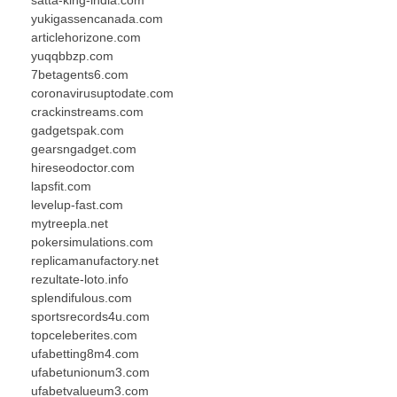
yukigassencanada.com
articlehorizone.com
yuqqbbzp.com
7betagents6.com
coronavirusuptodate.com
crackinstreams.com
gadgetspak.com
gearsngadget.com
hireseodoctor.com
lapsfit.com
levelup-fast.com
mytreepla.net
pokersimulations.com
replicamanufactory.net
rezultate-loto.info
splendifulous.com
sportsrecords4u.com
topceleberites.com
ufabetting8m4.com
ufabetunionum3.com
ufabetvalueum3.com