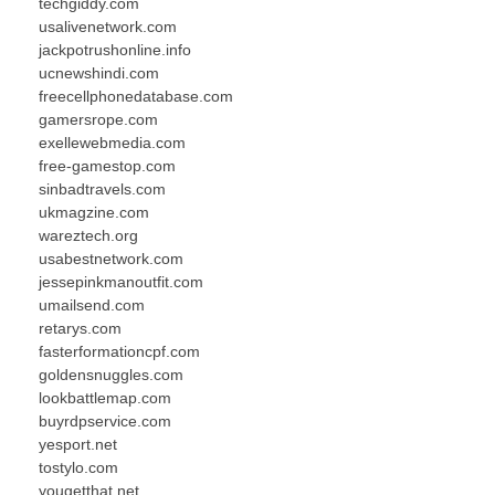
techgiddy.com
usalivenetwork.com
jackpotrushonline.info
ucnewshindi.com
freecellphonedatabase.com
gamersrope.com
exellewebmedia.com
free-gamestop.com
sinbadtravels.com
ukmagzine.com
wareztech.org
usabestnetwork.com
jessepinkmanoutfit.com
umailsend.com
retarys.com
fasterformationcpf.com
goldensnuggles.com
lookbattlemap.com
buyrdpservice.com
yesport.net
tostylo.com
yougetthat.net