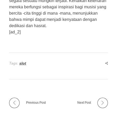
segala sesuatu mungkin terjadi. Kenaikan ketenaran
mereka berfungsi sebagai inspirasi bagi musisi yang
bercita -cita tinggi di mana -mana, menunjukkan
bahwa mimpi dapat menjadi kenyataan dengan
dedikasi dan hasrat.
[ad_2]
Tags:
slot
Previous Post
Next Post