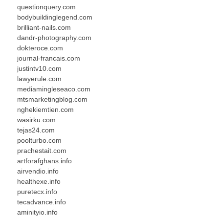
questionquery.com
bodybuildinglegend.com
brilliant-nails.com
dandr-photography.com
dokteroce.com
journal-francais.com
justintv10.com
lawyerule.com
mediamingleseaco.com
mtsmarketingblog.com
nghekiemtien.com
wasirku.com
tejas24.com
poolturbo.com
prachestait.com
artforafghans.info
airvendio.info
healthexe.info
puretecx.info
tecadvance.info
aminityio.info