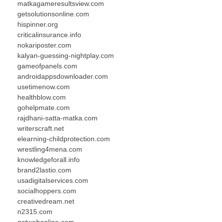
matkagameresultsview.com
getsolutionsonline.com
hispinner.org
criticalinsurance.info
nokariposter.com
kalyan-guessing-nightplay.com
gameofpanels.com
androidappsdownloader.com
usetimenow.com
healthblow.com
gohelpmate.com
rajdhani-satta-matka.com
writerscraft.net
elearning-childprotection.com
wrestling4mena.com
knowledgeforall.info
brand2lastio.com
usadigitalservices.com
socialhoppers.com
creativedream.net
n2315.com
getwebonline.com