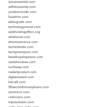
iyouessential.com
withloveamity.com
youlearncode.com
fxyatirim.com
abbuguide.com
technologyresult.com
webhostingoffers.org
whatszow.com
ehomeamerca.com
techintendo.com
techgreenpure.com
bestdropshipstore.com
cartelreviews.com
surfsway.com
nailartproduct.com
digitactseed.com
lvlcraft.com
90secondmoneyloans.com
xenmicro.com
rodrovers.com
tripssolution.com
satta-king-india.com