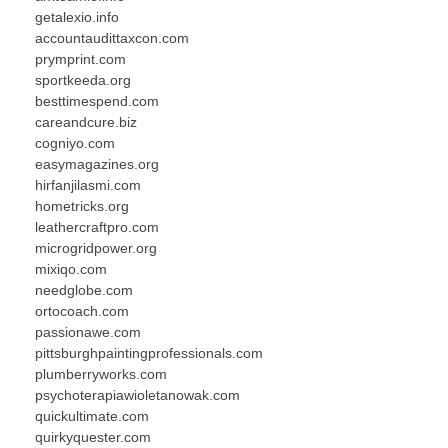
getalexio.info
accountaudittaxcon.com
prymprint.com
sportkeeda.org
besttimespend.com
careandcure.biz
cogniyo.com
easymagazines.org
hirfanjilasmi.com
hometricks.org
leathercraftpro.com
microgridpower.org
mixiqo.com
needglobe.com
ortocoach.com
passionawe.com
pittsburghpaintingprofessionals.com
plumberryworks.com
psychoterapiawioletanowak.com
quickultimate.com
quirkyquester.com