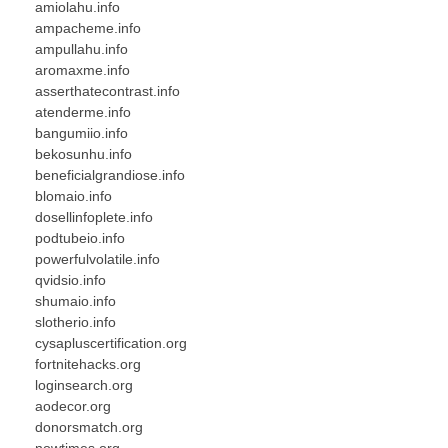
amiolahu.info
ampacheme.info
ampullahu.info
aromaxme.info
asserthatecontrast.info
atenderme.info
bangumiio.info
bekosunhu.info
beneficialgrandiose.info
blomaio.info
dosellinfoplete.info
podtubeio.info
powerfulvolatile.info
qvidsio.info
shumaio.info
slotherio.info
cysapluscertification.org
fortnitehacks.org
loginsearch.org
aodecor.org
donorsmatch.org
nowtimes.org