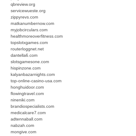
qbreview.org
servicewueste.org
zippyrevs.com
matkanumbernow.com
myjobcirculars.com
healthmoreoverfitness.com
topslotxgames.com
routerloggnet.net
dantella6.com
slotsgamesone.com
hispinzone.com
kalyanbazarnights.com
top-online-casino-usa.com
honghuidoor.com
flowingtravel.com
nineniki.com
brandiospecialists.com
medicalcare7.com
adtennaball.com
nabzah.com
mongive.com