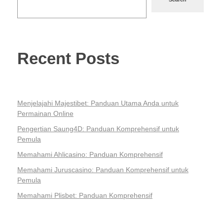
Recent Posts
Menjelajahi Majestibet: Panduan Utama Anda untuk
Permainan Online
Pengertian Saung4D: Panduan Komprehensif untuk
Pemula
Memahami Ahlicasino: Panduan Komprehensif
Memahami Juruscasino: Panduan Komprehensif untuk
Pemula
Memahami Plisbet: Panduan Komprehensif