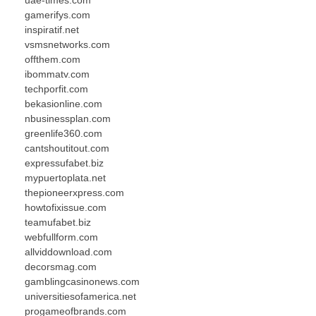
gamerifys.com
inspiratif.net
vsmsnetworks.com
offthem.com
ibommatv.com
techporfit.com
bekasionline.com
nbusinessplan.com
greenlife360.com
cantshoutitout.com
expressufabet.biz
mypuertoplata.net
thepioneerxpress.com
howtofixissue.com
teamufabet.biz
webfullform.com
allviddownload.com
decorsmag.com
gamblingcasinonews.com
universitiesofamerica.net
progameofbrands.com