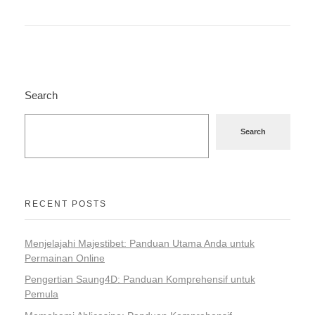
Search
Search
RECENT POSTS
Menjelajahi Majestibet: Panduan Utama Anda untuk
Permainan Online
Pengertian Saung4D: Panduan Komprehensif untuk
Pemula