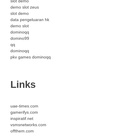
slot demo
demo slot zeus
slot demo
data pengeluaran hk
demo slot
dominoqq
domino99
qq
dominoqq
pkv games dominoqq
Links
uae-times.com
gamerifys.com
inspiratif.net
vsmsnetworks.com
offthem.com