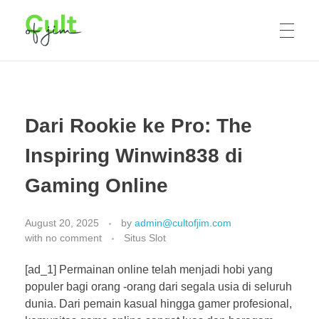
Mainkan slot gacor dari Pragmatic Play malam ini dengan deposit dana. Kesempatan maxwin besar ada di tangan Anda untuk hasil maksimal.
HOME
Dari Rookie ke Pro: The
SITUS SLOT
Inspiring Winwin838 di
Gaming Online
SLOT DEMO
August 20, 2025
by
admin@cultofjim.com
with
no comment
Situs Slot
SLOT ANTI RUNGKAD
[ad_1] Permainan online telah menjadi hobi yang
populer bagi orang -orang dari segala usia di seluruh
dunia. Dari pemain kasual hingga gamer profesional,