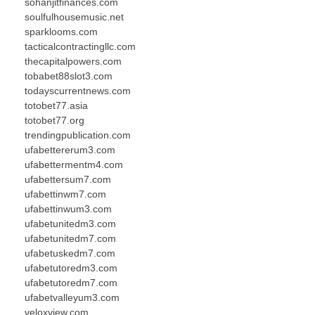
sohanjitfinances.com
soulfulhousemusic.net
sparklooms.com
tacticalcontractingllc.com
thecapitalpowers.com
tobabet88slot3.com
todayscurrentnews.com
totobet77.asia
totobet77.org
trendingpublication.com
ufabettererum3.com
ufabettermentm4.com
ufabettersum7.com
ufabettinwm7.com
ufabettinwum3.com
ufabetunitedm3.com
ufabetunitedm7.com
ufabetuskedm7.com
ufabetutoredm3.com
ufabetutoredm7.com
ufabetvalleyum3.com
veloxview.com