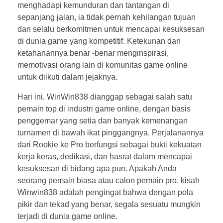
menghadapi kemunduran dan tantangan di
sepanjang jalan, ia tidak pernah kehilangan tujuan
dan selalu berkomitmen untuk mencapai kesuksesan
di dunia game yang kompetitif. Ketekunan dan
ketahanannya benar -benar menginspirasi,
memotivasi orang lain di komunitas game online
untuk diikuti dalam jejaknya.
Hari ini, WinWin838 dianggap sebagai salah satu
pemain top di industri game online, dengan basis
penggemar yang setia dan banyak kemenangan
turnamen di bawah ikat pinggangnya. Perjalanannya
dari Rookie ke Pro berfungsi sebagai bukti kekuatan
kerja keras, dedikasi, dan hasrat dalam mencapai
kesuksesan di bidang apa pun. Apakah Anda
seorang pemain biasa atau calon pemain pro, kisah
Winwin838 adalah pengingat bahwa dengan pola
pikir dan tekad yang benar, segala sesuatu mungkin
terjadi di dunia game online.