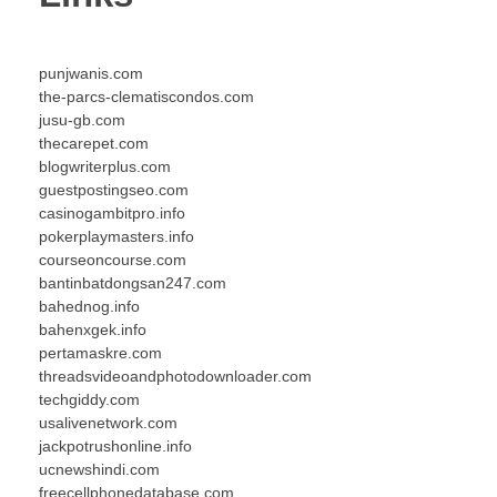
punjwanis.com
the-parcs-clematiscondos.com
jusu-gb.com
thecarepet.com
blogwriterplus.com
guestpostingseo.com
casinogambitpro.info
pokerplaymasters.info
courseoncourse.com
bantinbatdongsan247.com
bahednog.info
bahenxgek.info
pertamaskre.com
threadsvideoandphotodownloader.com
techgiddy.com
usalivenetwork.com
jackpotrushonline.info
ucnewshindi.com
freecellphonedatabase.com