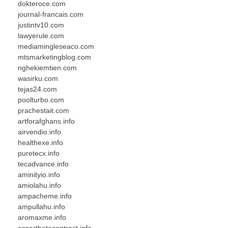
dokteroce.com
journal-francais.com
justintv10.com
lawyerule.com
mediamingleseaco.com
mtsmarketingblog.com
nghekiemtien.com
wasirku.com
tejas24.com
poolturbo.com
prachestait.com
artforafghans.info
airvendio.info
healthexe.info
puretecx.info
tecadvance.info
aminityio.info
amiolahu.info
ampacheme.info
ampullahu.info
aromaxme.info
asserthatecontrast.info