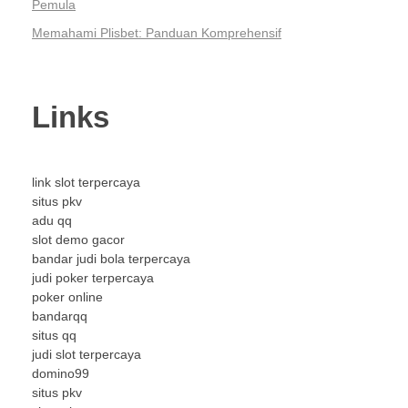
Pemula
Memahami Plisbet: Panduan Komprehensif
Links
link slot terpercaya
situs pkv
adu qq
slot demo gacor
bandar judi bola terpercaya
judi poker terpercaya
poker online
bandarqq
situs qq
judi slot terpercaya
domino99
situs pkv