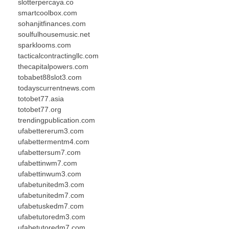
slotterpercaya.co
smartcoolbox.com
sohanjitfinances.com
soulfulhousemusic.net
sparklooms.com
tacticalcontractingllc.com
thecapitalpowers.com
tobabet88slot3.com
todayscurrentnews.com
totobet77.asia
totobet77.org
trendingpublication.com
ufabettererum3.com
ufabettermentm4.com
ufabettersum7.com
ufabettinwm7.com
ufabettinwum3.com
ufabetunitedm3.com
ufabetunitedm7.com
ufabetuskedm7.com
ufabetutoredm3.com
ufabetutoredm7.com