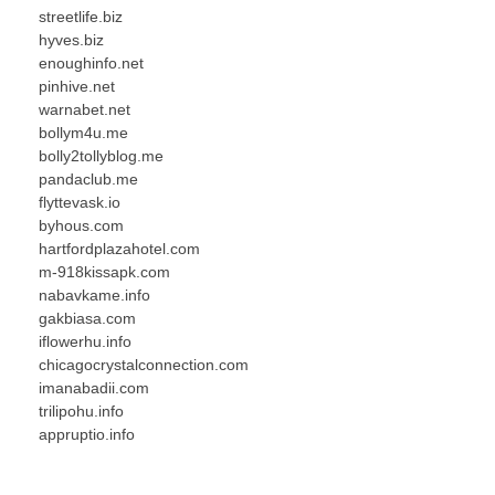
streetlife.biz
hyves.biz
enoughinfo.net
pinhive.net
warnabet.net
bollym4u.me
bolly2tollyblog.me
pandaclub.me
flyttevask.io
byhous.com
hartfordplazahotel.com
m-918kissapk.com
nabavkame.info
gakbiasa.com
iflowerhu.info
chicagocrystalconnection.com
imanabadii.com
trilipohu.info
appruptio.info