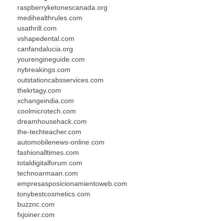
raspberryketonescanada.org
medihealthrules.com
usathrill.com
vshapedental.com
canfandalucia.org
yourengineguide.com
nybreakings.com
outstationcabsservices.com
thekrtagy.com
xchangeindia.com
coolmicrotech.com
dreamhousehack.com
the-techteacher.com
automobilenews-online.com
fashionalltimes.com
totaldigitalforum.com
technoarmaan.com
empresasposicionamientoweb.com
tonybestcosmetics.com
buzznc.com
fxjoiner.com