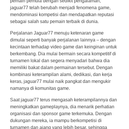
pemain pemula dengan sedikit pengalaman,
jaguar77 telah berubah menjadi fenomena game,
mendominasi kompetisi dan mendapatkan reputasi
sebagai salah satu pemain terbaik di dunia.
Perjalanan Jaguar77 menuju ketenaran game
dimulai seperti banyak perjalanan lainnya – dengan
kecintaan terhadap video game dan keinginan untuk
berkembang. Dia mulai bermain secara kompetitif di
turnamen lokal dan segera menyadari bahwa dia
memiliki bakat dalam permainan tersebut. Dengan
kombinasi keterampilan alami, dedikasi, dan kerja
keras, jaguar77 mulai naik pangkat dan mengukir
namanya di komunitas game.
Saat jaguar77 terus mengasah keterampilannya dan
meningkatkan gameplaynya, dia menarik perhatian
organisasi dan sponsor game terkemuka. Dengan
dukungan mereka, ia mampu berkompetisi di
turnamen dan ajang yang lebih besar, sehingga