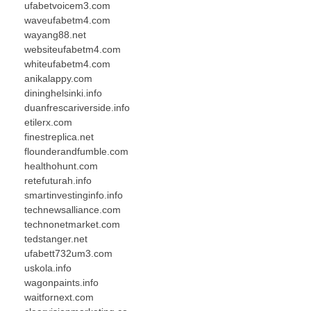
ufabetvoicem3.com
waveufabetm4.com
wayang88.net
websiteufabetm4.com
whiteufabetm4.com
anikalappy.com
dininghelsinki.info
duanfrescariverside.info
etilerx.com
finestreplica.net
flounderandfumble.com
healthohunt.com
retefuturah.info
smartinvestinginfo.info
technewsalliance.com
technonetmarket.com
tedstanger.net
ufabett732um3.com
uskola.info
wagonpaints.info
waitfornext.com