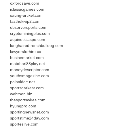
oxfordsave.com
iclassicgames.com
saung-artikel.com
fasthokivip2.com
observersports.com
cryptominingplus.com
aquinoticiaspe.com
longhairedfrenchbulldog.com
lawyersforhire.co
businemarket.com
matahari88play.net
moneydescriptor.com
youthsmagazine.com
painaidee.net
sportsdarkest.com
webtoon.biz
thesportswires.com
hyungpro.com
sportingnewsnet.com
sportstime24day.com
sporteslive.com