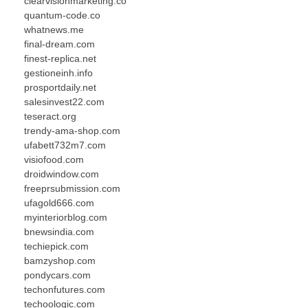
clearvisionmarketing.co
quantum-code.co
whatnews.me
final-dream.com
finest-replica.net
gestioneinh.info
prosportdaily.net
salesinvest22.com
teseract.org
trendy-ama-shop.com
ufabett732m7.com
visiofood.com
droidwindow.com
freeprsubmission.com
ufagold666.com
myinteriorblog.com
bnewsindia.com
techiepick.com
bamzyshop.com
pondycars.com
techonfutures.com
techoologic.com