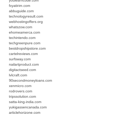
youlearncode.com
fxyatirim.com
abbuguide.com
technologyresult.com
webhostingoffers.org
whatszow.com
ehomeamerca.com
techintendo.com
techgreenpure.com
bestdropshipstore.com
cartelreviews.com
surfsway.com
nailartproduct.com
digitactseed.com
lvlcraft.com
90secondmoneyloans.com
xenmicro.com
rodrovers.com
tripssolution.com
satta-king-india.com
yukigassencanada.com
articlehorizone.com