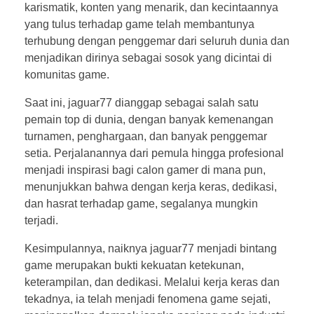
karismatik, konten yang menarik, dan kecintaannya
yang tulus terhadap game telah membantunya
terhubung dengan penggemar dari seluruh dunia dan
menjadikan dirinya sebagai sosok yang dicintai di
komunitas game.
Saat ini, jaguar77 dianggap sebagai salah satu
pemain top di dunia, dengan banyak kemenangan
turnamen, penghargaan, dan banyak penggemar
setia. Perjalanannya dari pemula hingga profesional
menjadi inspirasi bagi calon gamer di mana pun,
menunjukkan bahwa dengan kerja keras, dedikasi,
dan hasrat terhadap game, segalanya mungkin
terjadi.
Kesimpulannya, naiknya jaguar77 menjadi bintang
game merupakan bukti kekuatan ketekunan,
keterampilan, dan dedikasi. Melalui kerja keras dan
tekadnya, ia telah menjadi fenomena game sejati,