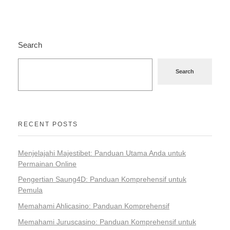
Search
Search
RECENT POSTS
Menjelajahi Majestibet: Panduan Utama Anda untuk
Permainan Online
Pengertian Saung4D: Panduan Komprehensif untuk
Pemula
Memahami Ahlicasino: Panduan Komprehensif
Memahami Juruscasino: Panduan Komprehensif untuk