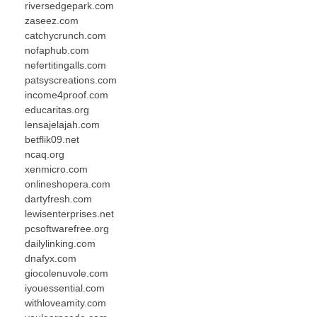
riversedgepark.com
zaseez.com
catchycrunch.com
nofaphub.com
nefertitingalls.com
patsyscreations.com
income4proof.com
educaritas.org
lensajelajah.com
betflik09.net
ncaq.org
xenmicro.com
onlineshopera.com
dartyfresh.com
lewisenterprises.net
pcsoftwarefree.org
dailylinking.com
dnafyx.com
giocolenuvole.com
iyouessential.com
withloveamity.com