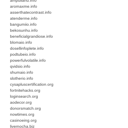
ampullahu.info
aromaxme.info
asserthatecontrast.info
atenderme.info
bangumiio.info
bekosunhu.info
beneficialgrandiose.info
blomaio.info
dosellinfoplete.info
podtubeio.info
powerfulvolatile.info
qvidsio.info
shumaio.info
slotherio.info
cysapluscertification.org
fortnitehacks.org
loginsearch.org
aodecor.org
donorsmatch.org
nowtimes.org
casinoeing.org
livemocha.biz