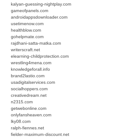
kalyan-guessing-nightplay.com
gameofpanels.com
androidappsdownloader.com
usetimenow.com
healthblow.com
gohelpmate.com
rajdhani-satta-matka.com
writerscraft.net
elearning-childprotection.com
wrestling4mena.com
knowledgeforall.info
brand2lastio.com
usadigitalservices.com
socialhoppers.com
creativedream.net
n2315.com
getwebonline.com
onlyfansheaven.com
lky08.com
ralph-fiennes.net
fielder-maximum-discount.net