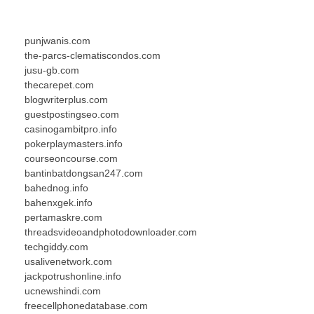
punjwanis.com
the-parcs-clematiscondos.com
jusu-gb.com
thecarepet.com
blogwriterplus.com
guestpostingseo.com
casinogambitpro.info
pokerplaymasters.info
courseoncourse.com
bantinbatdongsan247.com
bahednog.info
bahenxgek.info
pertamaskre.com
threadsvideoandphotodownloader.com
techgiddy.com
usalivenetwork.com
jackpotrushonline.info
ucnewshindi.com
freecellphonedatabase.com