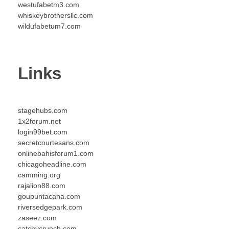
westufabetm3.com
whiskeybrothersllc.com
wildufabetum7.com
Links
stagehubs.com
1x2forum.net
login99bet.com
secretcourtesans.com
onlinebahisforum1.com
chicagoheadline.com
camming.org
rajalion88.com
goupuntacana.com
riversedgepark.com
zaseez.com
catchycrunch.com