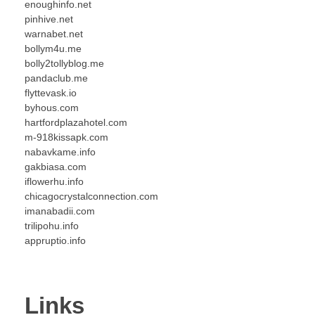
enoughinfo.net
pinhive.net
warnabet.net
bollym4u.me
bolly2tollyblog.me
pandaclub.me
flyttevask.io
byhous.com
hartfordplazahotel.com
m-918kissapk.com
nabavkame.info
gakbiasa.com
iflowerhu.info
chicagocrystalconnection.com
imanabadii.com
trilipohu.info
appruptio.info
Links