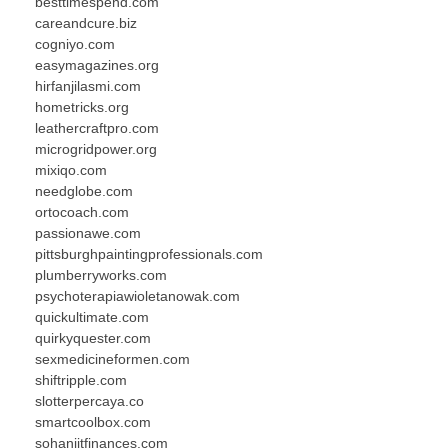
besttimespend.com
careandcure.biz
cogniyo.com
easymagazines.org
hirfanjilasmi.com
hometricks.org
leathercraftpro.com
microgridpower.org
mixiqo.com
needglobe.com
ortocoach.com
passionawe.com
pittsburghpaintingprofessionals.com
plumberryworks.com
psychoterapiawioletanowak.com
quickultimate.com
quirkyquester.com
sexmedicineformen.com
shiftripple.com
slotterpercaya.co
smartcoolbox.com
sohanjitfinances.com