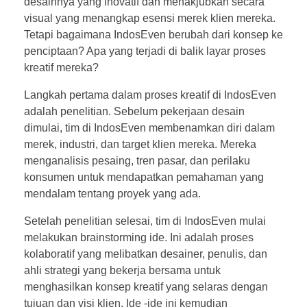
desainnya yang inovatif dan menakjubkan secara
visual yang menangkap esensi merek klien mereka.
Tetapi bagaimana IndosEven berubah dari konsep ke
penciptaan? Apa yang terjadi di balik layar proses
kreatif mereka?
Langkah pertama dalam proses kreatif di IndosEven
adalah penelitian. Sebelum pekerjaan desain
dimulai, tim di IndosEven membenamkan diri dalam
merek, industri, dan target klien mereka. Mereka
menganalisis pesaing, tren pasar, dan perilaku
konsumen untuk mendapatkan pemahaman yang
mendalam tentang proyek yang ada.
Setelah penelitian selesai, tim di IndosEven mulai
melakukan brainstorming ide. Ini adalah proses
kolaboratif yang melibatkan desainer, penulis, dan
ahli strategi yang bekerja bersama untuk
menghasilkan konsep kreatif yang selaras dengan
tujuan dan visi klien. Ide -ide ini kemudian