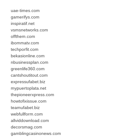
uae-times.com
gamerifys.com
inspiratif.net
vsmsnetworks.com
offthem.com
ibommatv.com
techporfit.com
bekasionline.com
nbusinessplan.com
greenlife360.com
cantshoutitout.com
expressufabet.biz
mypuertoplata.net
thepioneerxpress.com
howtofixissue.com
teamufabet.biz
webfullform.com
allviddownload.com
decorsmag.com
gamblingcasinonews.com