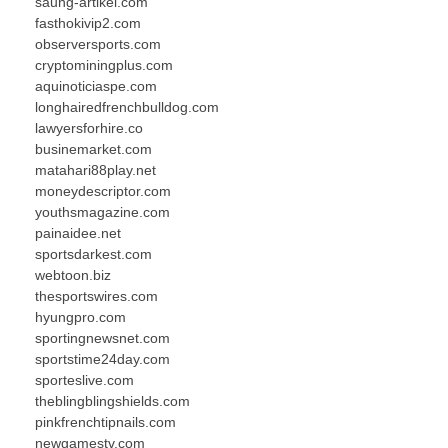
saung-artikel.com
fasthokivip2.com
observersports.com
cryptominingplus.com
aquinoticiaspe.com
longhairedfrenchbulldog.com
lawyersforhire.co
businemarket.com
matahari88play.net
moneydescriptor.com
youthsmagazine.com
painaidee.net
sportsdarkest.com
webtoon.biz
thesportswires.com
hyungpro.com
sportingnewsnet.com
sportstime24day.com
sporteslive.com
theblingblingshields.com
pinkfrenchtipnails.com
newgamestv.com