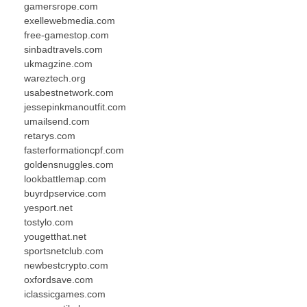
gamersrope.com
exellewebmedia.com
free-gamestop.com
sinbadtravels.com
ukmagzine.com
wareztech.org
usabestnetwork.com
jessepinkmanoutfit.com
umailsend.com
retarys.com
fasterformationcpf.com
goldensnuggles.com
lookbattlemap.com
buyrdpservice.com
yesport.net
tostylo.com
yougetthat.net
sportsnetclub.com
newbestcrypto.com
oxfordsave.com
iclassicgames.com