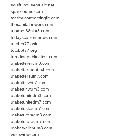
soulfulhousemusic.net
sparklooms.com
tacticalcontractingllc.com
thecapitalpowers.com
tobabet88slot3.com
todayscurrentnews.com
totobet77.asia
totobet77.org
trendingpublication.com
ufabettererum3.com
ufabettermentm4.com
ufabettersum7.com
ufabettinwm7.com
ufabettinwum3.com
ufabetunitedm3.com
ufabetunitedm7.com
ufabetuskedm7.com
ufabetutoredm3.com
ufabetutoredm7.com
ufabetvalleyum3.com
veloxview.com