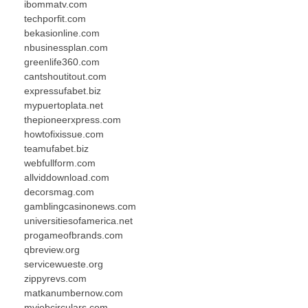
ibommatv.com
techporfit.com
bekasionline.com
nbusinessplan.com
greenlife360.com
cantshoutitout.com
expressufabet.biz
mypuertoplata.net
thepioneerxpress.com
howtofixissue.com
teamufabet.biz
webfullform.com
allviddownload.com
decorsmag.com
gamblingcasinonews.com
universitiesofamerica.net
progameofbrands.com
qbreview.org
servicewueste.org
zippyrevs.com
matkanumbernow.com
myjobcirculars.com