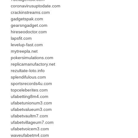
coronavirusuptodate.com
crackinstreams.com
gadgetspak.com
gearsngadget.com
hireseodoctor.com
lapsfit.com
levelup-fast.com
mytreepla.net
pokersimulations.com
replicamanufactory.net
rezultate-loto.info
splendifulous.com
sportsrecords4u.com
topceleberites.com
ufabetting8m4.com
ufabetunionum3.com
ufabetvalueum3.com
ufabetvaultm7.com
ufabetvillageum7.com
ufabetvoicem3.com
waveufabetm4.com