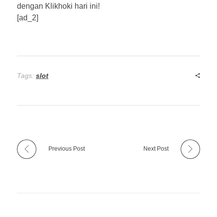
dengan Klikhoki hari ini!
[ad_2]
Tags:
slot
Previous Post
Next Post