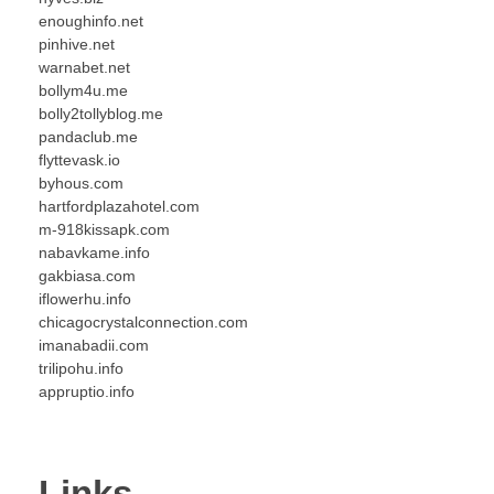
enoughinfo.net
pinhive.net
warnabet.net
bollym4u.me
bolly2tollyblog.me
pandaclub.me
flyttevask.io
byhous.com
hartfordplazahotel.com
m-918kissapk.com
nabavkame.info
gakbiasa.com
iflowerhu.info
chicagocrystalconnection.com
imanabadii.com
trilipohu.info
appruptio.info
Links