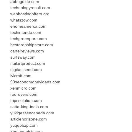
abbuguide.com
technologyresult.com
webhostingoffers.org
whatszow.com
ehomeamerca.com
techintendo.com
techgreenpure.com
bestdropshipstore.com
cartelreviews.com
surfsway.com
nailartproduct.com
digitactseed.com
lvlcraft.com
90secondmoneyloans.com
xenmicro.com
rodrovers.com
tripssolution.com
satta-king-india.com
yukigassencanada.com
articlehorizone.com
yuqqbbzp.com
7betagents6.com