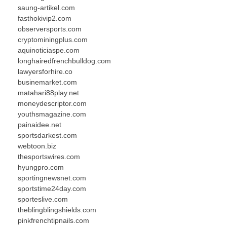
saung-artikel.com
fasthokivip2.com
observersports.com
cryptominingplus.com
aquinoticiaspe.com
longhairedfrenchbulldog.com
lawyersforhire.co
businemarket.com
matahari88play.net
moneydescriptor.com
youthsmagazine.com
painaidee.net
sportsdarkest.com
webtoon.biz
thesportswires.com
hyungpro.com
sportingnewsnet.com
sportstime24day.com
sporteslive.com
theblingblingshields.com
pinkfrenchtipnails.com