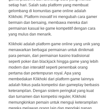
setiap hari. Salah satu platform yang membuat
gelombang di komunitas game online adalah
Klikhoki. Platform inovatif ini mengubah cara gamer
bermain dan bersaing, membawa mereka dari
permainan kasual ke game kompetitif dengan cara
yang mulus dan menarik.
Klikhoki adalah platform game online yang unik yang
menawarkan berbagai permainan untuk dinikmati
para pemain, dari permainan kasino tradisional
seperti poker dan blackjack hingga game yang lebih
modern dan interaktif seperti penembak orang
pertama dan pertempuran royal. Apa yang
membedakan Klikhoki dari platform game lainnya
adalah fokus pada kompetisi dan gameplay berbasis
keterampilan. Dengan sistem peringkat yang kuat
dan turnamen dan kompetisi reguler, Klikhoki
memungkinkan pemain untuk menguji keterampilan
mereka melawan orang lain dan mendaki papan