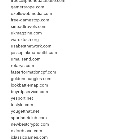
freecellphonedatabase.com
gamersrope.com
exellewebmedia.com
free-gamestop.com
sinbadtravels.com
ukmagzine.com
wareztech.org
usabestnetwork.com
jessepinkmanoutfit.com
umailsend.com
retarys.com
fasterformationcpf.com
goldensnuggles.com
lookbattlemap.com
buyrdpservice.com
yesport.net
tostylo.com
yougetthat.net
sportsnetclub.com
newbestcrypto.com
oxfordsave.com
iclassicgames.com