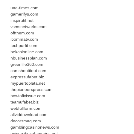
uae-times.com
gamerifys.com
inspiratif.net
vsmsnetworks.com
offthem.com
ibommatv.com
techporfit.com
bekasionline.com
nbusinessplan.com
greenlife360.com
cantshoutitout.com
expressufabet.biz
mypuertoplata.net
thepioneerxpress.com
howtofixissue.com
teamufabet.biz
webfullform.com
allviddownload.com
decorsmag.com
gamblingcasinonews.com
universitiesofamerica.net