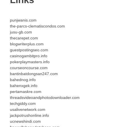
punjwanis.com
the-parcs-clematiscondos.com
jusu-gb.com
thecarepet.com
blogwriterplus.com
guestpostingseo.com
casinogambitpro.info
pokerplaymasters.info
courseoncourse.com
bantinbatdongsan247.com
bahednog.info
bahenxgek.info
pertamaskre.com
threadsvideoandphotodownloader.com
techgiddy.com
usalivenetwork.com
jackpotrushonline.info
ucnewshindi.com