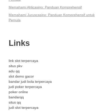
Memahami Ahlicasino: Panduan Komprehensif
Memahami Juruscasino: Panduan Komprehensif untuk
Pemula
Links
link slot terpercaya
situs pkv
adu qq
slot demo gacor
bandar judi bola terpercaya
judi poker terpercaya
poker online
bandarqq
situs qq
judi slot terpercaya