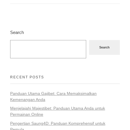
Search
Search
RECENT POSTS
Panduan Utama Gajibet: Cara Memaksimalkan
Kemenangan Anda
Menjelajahi Majestibet: Panduan Utama Anda untuk
Permainan Online
Pengertian Saung4D: Panduan Komprehensif untuk
Pemula