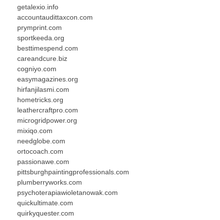
getalexio.info
accountaudittaxcon.com
prymprint.com
sportkeeda.org
besttimespend.com
careandcure.biz
cogniyo.com
easymagazines.org
hirfanjilasmi.com
hometricks.org
leathercraftpro.com
microgridpower.org
mixiqo.com
needglobe.com
ortocoach.com
passionawe.com
pittsburghpaintingprofessionals.com
plumberryworks.com
psychoterapiawioletanowak.com
quickultimate.com
quirkyquester.com