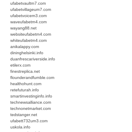
ufabetvaultm7.com
ufabetvillageum7.com
ufabetvoicem3.com
waveufabetm4.com
wayang88.net
websiteufabetm4.com
whiteufabetm4.com
anikalappy.com
dininghelsinki.info
duanfrescariverside.info
etilerx.com
finestreplica.net
flounderandfumble.com
healthohunt.com
retefuturah.info
smartinvestinginfo.info
technewsalliance.com
technonetmarket.com
tedstanger.net
ufabett732um3.com
uskola.info