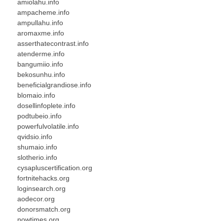
amiolahu.info
ampacheme.info
ampullahu.info
aromaxme.info
asserthatecontrast.info
atenderme.info
bangumiio.info
bekosunhu.info
beneficialgrandiose.info
blomaio.info
dosellinfoplete.info
podtubeio.info
powerfulvolatile.info
qvidsio.info
shumaio.info
slotherio.info
cysapluscertification.org
fortnitehacks.org
loginsearch.org
aodecor.org
donorsmatch.org
nowtimes.org