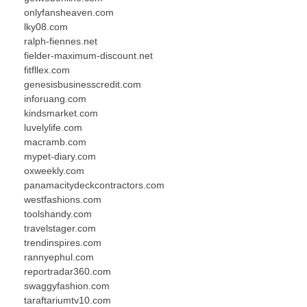
onlyfansheaven.com
lky08.com
ralph-fiennes.net
fielder-maximum-discount.net
fitfllex.com
genesisbusinesscredit.com
inforuang.com
kindsmarket.com
luvelylife.com
macramb.com
mypet-diary.com
oxweekly.com
panamacitydeckcontractors.com
westfashions.com
toolshandy.com
travelstager.com
trendinspires.com
rannyephul.com
reportradar360.com
swaggyfashion.com
taraftariumtv10.com