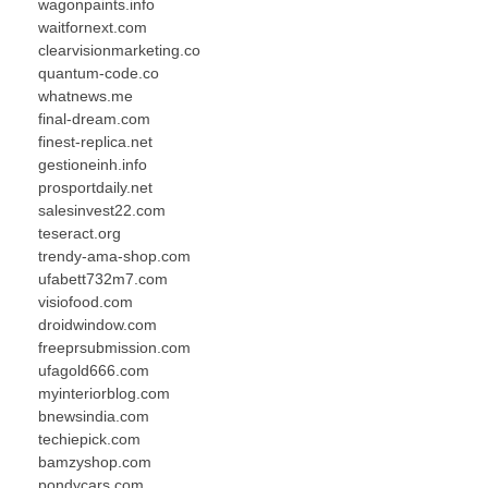
wagonpaints.info
waitfornext.com
clearvisionmarketing.co
quantum-code.co
whatnews.me
final-dream.com
finest-replica.net
gestioneinh.info
prosportdaily.net
salesinvest22.com
teseract.org
trendy-ama-shop.com
ufabett732m7.com
visiofood.com
droidwindow.com
freeprsubmission.com
ufagold666.com
myinteriorblog.com
bnewsindia.com
techiepick.com
bamzyshop.com
pondycars.com