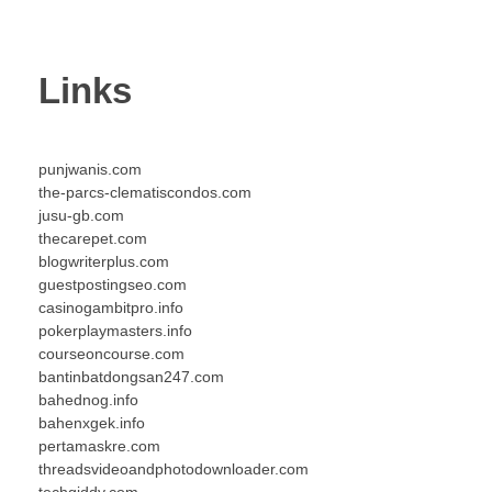
Links
punjwanis.com
the-parcs-clematiscondos.com
jusu-gb.com
thecarepet.com
blogwriterplus.com
guestpostingseo.com
casinogambitpro.info
pokerplaymasters.info
courseoncourse.com
bantinbatdongsan247.com
bahednog.info
bahenxgek.info
pertamaskre.com
threadsvideoandphotodownloader.com