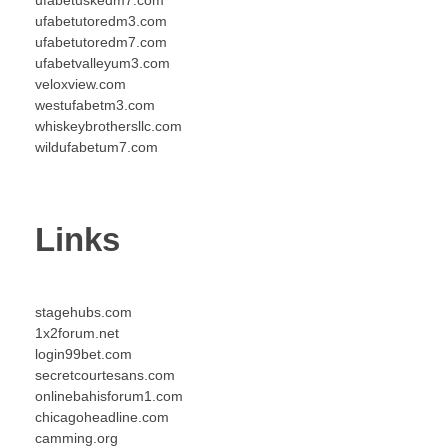
ufabetuskedm7.com
ufabetutoredm3.com
ufabetutoredm7.com
ufabetvalleyum3.com
veloxview.com
westufabetm3.com
whiskeybrothersllc.com
wildufabetum7.com
Links
stagehubs.com
1x2forum.net
login99bet.com
secretcourtesans.com
onlinebahisforum1.com
chicagoheadline.com
camming.org