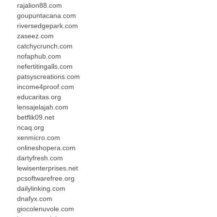
rajalion88.com
goupuntacana.com
riversedgepark.com
zaseez.com
catchycrunch.com
nofaphub.com
nefertitingalls.com
patsyscreations.com
income4proof.com
educaritas.org
lensajelajah.com
betflik09.net
ncaq.org
xenmicro.com
onlineshopera.com
dartyfresh.com
lewisenterprises.net
pcsoftwarefree.org
dailylinking.com
dnafyx.com
giocolenuvole.com