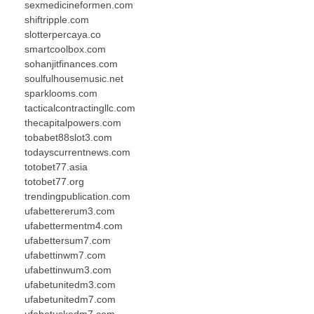
sexmedicineformen.com
shiftripple.com
slotterpercaya.co
smartcoolbox.com
sohanjitfinances.com
soulfulhousemusic.net
sparklooms.com
tacticalcontractingllc.com
thecapitalpowers.com
tobabet88slot3.com
todayscurrentnews.com
totobet77.asia
totobet77.org
trendingpublication.com
ufabettererum3.com
ufabettermentm4.com
ufabettersum7.com
ufabettinwm7.com
ufabettinwum3.com
ufabetunitedm3.com
ufabetunitedm7.com