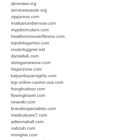
qbreview.org
servicewueste.org
zippyrevs.com
matkanumbernow.com
myjobcirculars.com
healthmoreoverfitness.com
topslotxgames.com
routerloggnet.net
dantella6.com
slotsgamesone.com
hispinzone.com
kalyanbazarnights.com
top-online-casino-usa.com
honghuidoor.com
flowingtravel.com
nineniki.com
brandiospecialists.com
medicalcare7.com
adtennaball.com
nabzah.com
mongive.com