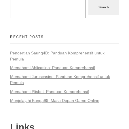
Search
RECENT POSTS
Pengertian Saung4D: Panduan Komprehensif untuk
Pemula
Memahami Ahlicasino: Panduan Komprehensif
Memahami Juruscasino: Panduan Komprehensif untuk
Pemula
Memahami Plisbet: Panduan Komprehensif
Menjelajahi Bunga99: Masa Depan Game Online
Links