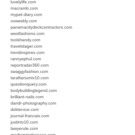
luvelylife.com
macramb.com
mypet-diary.com
oxweekly.com
panamacitydeckcontractors.com
westfashions.com
toolshandy.com
travelstager.com
trendinspires.com
rannyephul.com
reportradar360.com
swaggyfashion.com
taraftariumtv10.com
questionquery.com
bodybuildinglegend.com
brilliant-nails.com
dandr-photography.com
dokteroce.com
journal-francais.com
justintv10.com
lawyerule.com
mediamingleseaco.com