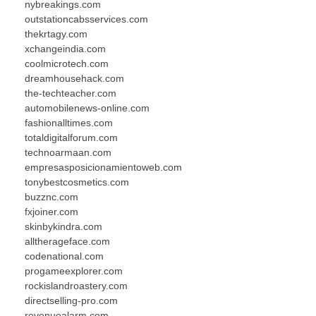
nybreakings.com
outstationcabsservices.com
thekrtagy.com
xchangeindia.com
coolmicrotech.com
dreamhousehack.com
the-techteacher.com
automobilenews-online.com
fashionalltimes.com
totaldigitalforum.com
technoarmaan.com
empresasposicionamientoweb.com
tonybestcosmetics.com
buzznc.com
fxjoiner.com
skinbykindra.com
alltherageface.com
codenational.com
progameexplorer.com
rockislandroastery.com
directselling-pro.com
revenuealarm.com