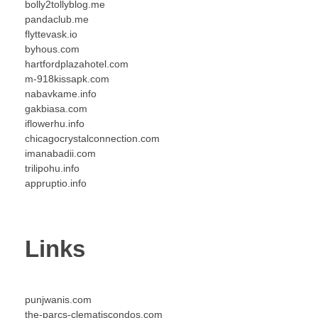
bolly2tollyblog.me
pandaclub.me
flyttevask.io
byhous.com
hartfordplazahotel.com
m-918kissapk.com
nabavkame.info
gakbiasa.com
iflowerhu.info
chicagocrystalconnection.com
imanabadii.com
trilipohu.info
appruptio.info
Links
punjwanis.com
the-parcs-clematiscondos.com