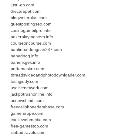
jusu-gb.com
thecarepet.com
blogwriterplus.com
guestpostingseo.com
casinogambitpro.info
pokerplaymasters.info
courseoncourse.com
bantinbatdongsan247.com
bahednog.info
bahenxgek.info
pertamaskre.com
threadsvideoandphotodownloader.com
techgiddy.com
usalivenetwork.com
jackpotrushonline.info
ucnewshindi.com
freecellphonedatabase.com
gamersrope.com
exellewebmedia.com
free-gamestop.com
sinbadtravels.com