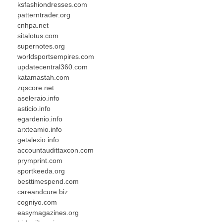
ksfashiondresses.com
patterntrader.org
cnhpa.net
sitalotus.com
supernotes.org
worldsportsempires.com
updatecentral360.com
katamastah.com
zqscore.net
aseleraio.info
asticio.info
egardenio.info
arxteamio.info
getalexio.info
accountaudittaxcon.com
prymprint.com
sportkeeda.org
besttimespend.com
careandcure.biz
cogniyo.com
easymagazines.org