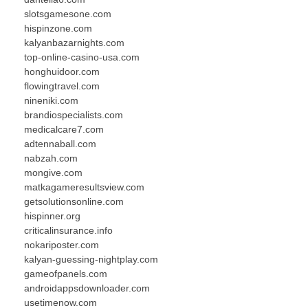
slotsgamesone.com
hispinzone.com
kalyanbazarnights.com
top-online-casino-usa.com
honghuidoor.com
flowingtravel.com
nineniki.com
brandiospecialists.com
medicalcare7.com
adtennaball.com
nabzah.com
mongive.com
matkagameresultsview.com
getsolutionsonline.com
hispinner.org
criticalinsurance.info
nokariposter.com
kalyan-guessing-nightplay.com
gameofpanels.com
androidappsdownloader.com
usetimenow.com