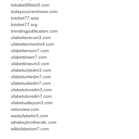
tobabet88slot3.com
todayscurrentnews.com
totobet77.asia
totobet77.org
trendingpublication.com
ufabettererum3.com
ufabettermentm4.com
ufabettersum7.com
ufabettinwm7.com
ufabettinwum3.com
ufabetunitedm3.com
ufabetunitedm7.com
ufabetuskedm7.com
ufabetutoredm3.com
ufabetutoredm7.com
ufabetvalleyum3.com
veloxview.com
westufabetm3.com
whiskeybrothersllc.com
wildufabetum7.com