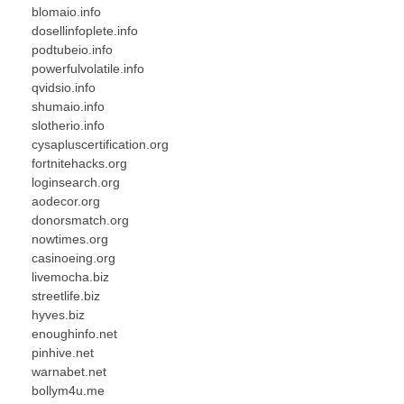
blomaio.info
dosellinfoplete.info
podtubeio.info
powerfulvolatile.info
qvidsio.info
shumaio.info
slotherio.info
cysapluscertification.org
fortnitehacks.org
loginsearch.org
aodecor.org
donorsmatch.org
nowtimes.org
casinoeing.org
livemocha.biz
streetlife.biz
hyves.biz
enoughinfo.net
pinhive.net
warnabet.net
bollym4u.me