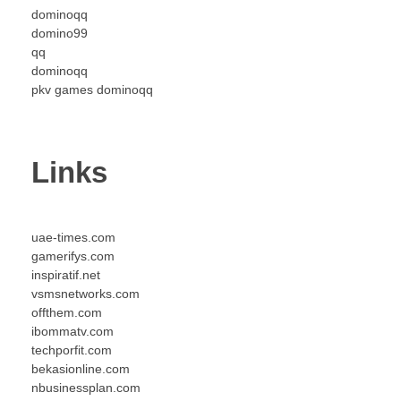
dominoqq
domino99
qq
dominoqq
pkv games dominoqq
Links
uae-times.com
gamerifys.com
inspiratif.net
vsmsnetworks.com
offthem.com
ibommatv.com
techporfit.com
bekasionline.com
nbusinessplan.com