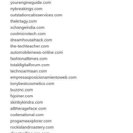
yourengineguide.com
nybreakings.com
outstationcabsservices.com
thekrtagy.com
xchangeindia.com
coolmicrotech.com
dreamhousehack.com
the-techteacher.com
automobilenews-online.com
fashionalltimes.com
totaldigitalforum.com
technoarmaan.com
empresasposicionamientoweb.com
tonybestcosmetics.com
buzznc.com
fxjoiner.com
skinbykindra.com
alltherageface.com
codenational.com
progameexplorer.com
rockislandroastery.com