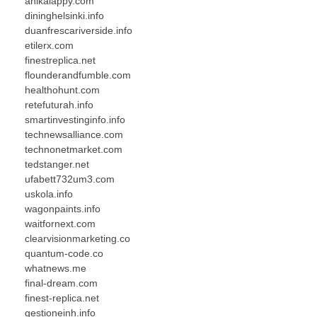
anikalappy.com
dininghelsinki.info
duanfrescariverside.info
etilerx.com
finestreplica.net
flounderandfumble.com
healthohunt.com
retefuturah.info
smartinvestinginfo.info
technewsalliance.com
technonetmarket.com
tedstanger.net
ufabett732um3.com
uskola.info
wagonpaints.info
waitfornext.com
clearvisionmarketing.co
quantum-code.co
whatnews.me
final-dream.com
finest-replica.net
gestioneinh.info