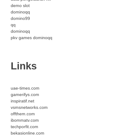
demo slot
dominoqq
domino99
qq
dominoqq
pkv games dominoqq
Links
uae-times.com
gamerifys.com
inspiratif.net
vsmsnetworks.com
offthem.com
ibommatv.com
techporfit.com
bekasionline.com