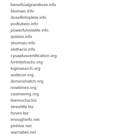
beneficialgrandiose.info
blomaio.info
dosellinfoplete.info
podtubeio.info
powerfulvolatile.info
qvidsio.info
shumaio.info
slotherio.info
cysapluscertification.org
fortnitehacks.org
loginsearch.org
aodecor.org
donorsmatch.org
nowtimes.org
casinoeing.org
livemocha.biz
streetlife.biz
hyves.biz
enoughinfo.net
pinhive.net
warnabet.net