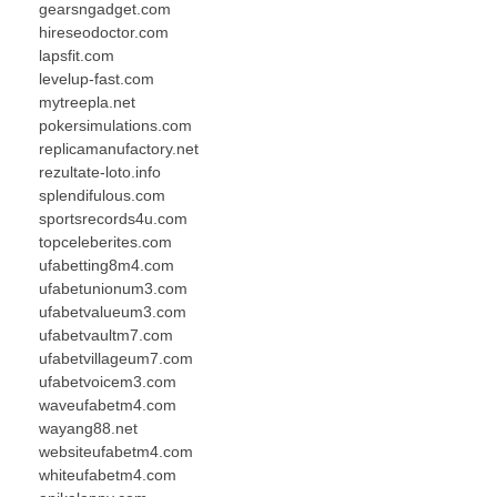
gearsngadget.com
hireseodoctor.com
lapsfit.com
levelup-fast.com
mytreepla.net
pokersimulations.com
replicamanufactory.net
rezultate-loto.info
splendifulous.com
sportsrecords4u.com
topceleberites.com
ufabetting8m4.com
ufabetunionum3.com
ufabetvalueum3.com
ufabetvaultm7.com
ufabetvillageum7.com
ufabetvoicem3.com
waveufabetm4.com
wayang88.net
websiteufabetm4.com
whiteufabetm4.com