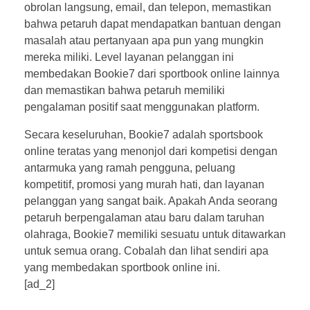
obrolan langsung, email, dan telepon, memastikan
bahwa petaruh dapat mendapatkan bantuan dengan
masalah atau pertanyaan apa pun yang mungkin
mereka miliki. Level layanan pelanggan ini
membedakan Bookie7 dari sportbook online lainnya
dan memastikan bahwa petaruh memiliki
pengalaman positif saat menggunakan platform.
Secara keseluruhan, Bookie7 adalah sportsbook
online teratas yang menonjol dari kompetisi dengan
antarmuka yang ramah pengguna, peluang
kompetitif, promosi yang murah hati, dan layanan
pelanggan yang sangat baik. Apakah Anda seorang
petaruh berpengalaman atau baru dalam taruhan
olahraga, Bookie7 memiliki sesuatu untuk ditawarkan
untuk semua orang. Cobalah dan lihat sendiri apa
yang membedakan sportbook online ini.
[ad_2]