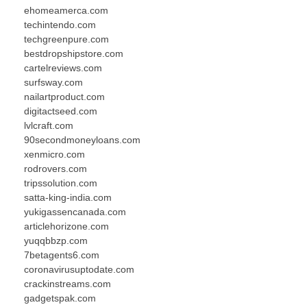
ehomeamerca.com
techintendo.com
techgreenpure.com
bestdropshipstore.com
cartelreviews.com
surfsway.com
nailartproduct.com
digitactseed.com
lvlcraft.com
90secondmoneyloans.com
xenmicro.com
rodrovers.com
tripssolution.com
satta-king-india.com
yukigassencanada.com
articlehorizone.com
yuqqbbzp.com
7betagents6.com
coronavirusuptodate.com
crackinstreams.com
gadgetspak.com