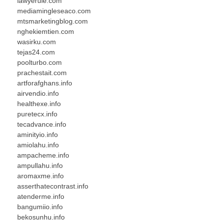
lawyerule.com
mediamingleseaco.com
mtsmarketingblog.com
nghekiemtien.com
wasirku.com
tejas24.com
poolturbo.com
prachestait.com
artforafghans.info
airvendio.info
healthexe.info
puretecx.info
tecadvance.info
aminityio.info
amiolahu.info
ampacheme.info
ampullahu.info
aromaxme.info
asserthatecontrast.info
atenderme.info
bangumiio.info
bekosunhu.info