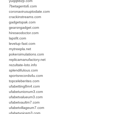
yuqqbbzp.com
7betagents6.com
coronavirusuptodate.com
crackinstreams.com
gadgetspak.com
gearsngadget.com
hireseodoctor.com
lapsfit.com
levelup-fast.com
mytreepla.net
pokersimulations.com
replicamanufactory.net
rezultate-loto.info
splendifulous.com
sportsrecords4u.com
topceleberites.com
ufabetting8m4.com
ufabetunionum3.com
ufabetvalueum3.com
ufabetvaultm7.com
ufabetvillageum7.com
ufabetvoicem3.com