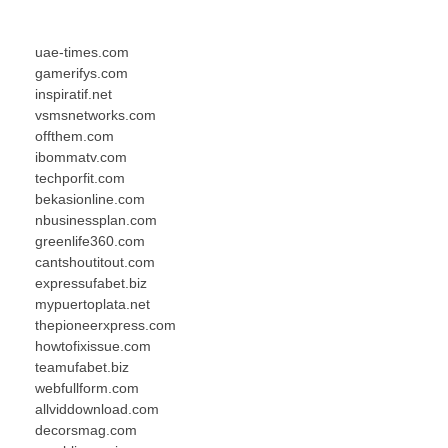
uae-times.com
gamerifys.com
inspiratif.net
vsmsnetworks.com
offthem.com
ibommatv.com
techporfit.com
bekasionline.com
nbusinessplan.com
greenlife360.com
cantshoutitout.com
expressufabet.biz
mypuertoplata.net
thepioneerxpress.com
howtofixissue.com
teamufabet.biz
webfullform.com
allviddownload.com
decorsmag.com