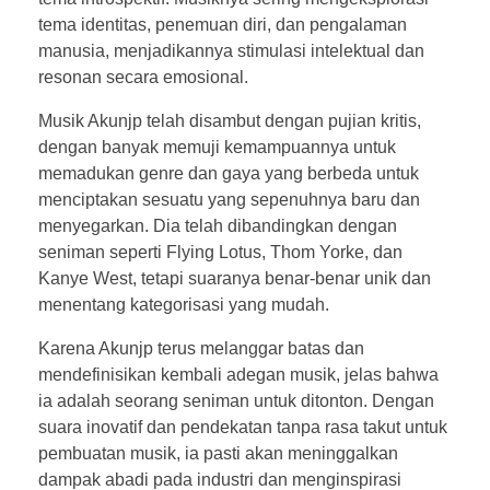
tema identitas, penemuan diri, dan pengalaman
manusia, menjadikannya stimulasi intelektual dan
resonan secara emosional.
Musik Akunjp telah disambut dengan pujian kritis,
dengan banyak memuji kemampuannya untuk
memadukan genre dan gaya yang berbeda untuk
menciptakan sesuatu yang sepenuhnya baru dan
menyegarkan. Dia telah dibandingkan dengan
seniman seperti Flying Lotus, Thom Yorke, dan
Kanye West, tetapi suaranya benar-benar unik dan
menentang kategorisasi yang mudah.
Karena Akunjp terus melanggar batas dan
mendefinisikan kembali adegan musik, jelas bahwa
ia adalah seorang seniman untuk ditonton. Dengan
suara inovatif dan pendekatan tanpa rasa takut untuk
pembuatan musik, ia pasti akan meninggalkan
dampak abadi pada industri dan menginspirasi