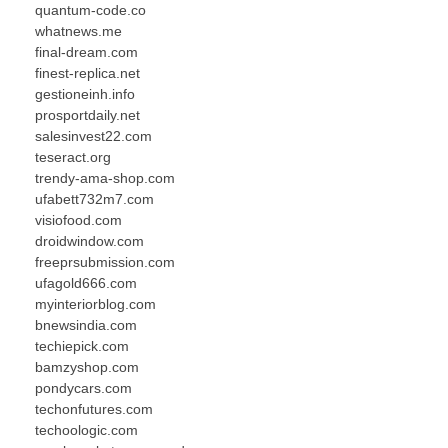
quantum-code.co
whatnews.me
final-dream.com
finest-replica.net
gestioneinh.info
prosportdaily.net
salesinvest22.com
teseract.org
trendy-ama-shop.com
ufabett732m7.com
visiofood.com
droidwindow.com
freeprsubmission.com
ufagold666.com
myinteriorblog.com
bnewsindia.com
techiepick.com
bamzyshop.com
pondycars.com
techonfutures.com
techoologic.com