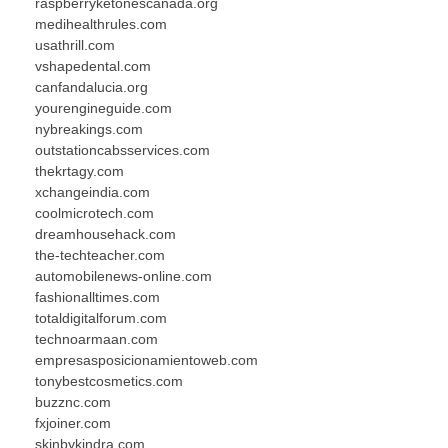
raspberryketonescanada.org
medihealthrules.com
usathrill.com
vshapedental.com
canfandalucia.org
yourengineguide.com
nybreakings.com
outstationcabsservices.com
thekrtagy.com
xchangeindia.com
coolmicrotech.com
dreamhousehack.com
the-techteacher.com
automobilenews-online.com
fashionalltimes.com
totaldigitalforum.com
technoarmaan.com
empresasposicionamientoweb.com
tonybestcosmetics.com
buzznc.com
fxjoiner.com
skinbykindra.com