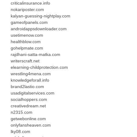
criticalinsurance.info
nokariposter.com
kalyan-guessing-nightplay.com
gameofpanels.com
androidappsdownloader.com
usetimenow.com
healthblow.com
gohelpmate.com
rajdhani-satta-matka.com
writerscraft.net
elearning-childprotection.com
wrestling4mena.com
knowledgeforall.info
brand2lastio.com
usadigitalservices.com
socialhoppers.com
creativedream.net
n2315.com
getwebonline.com
onlyfansheaven.com
lky08.com