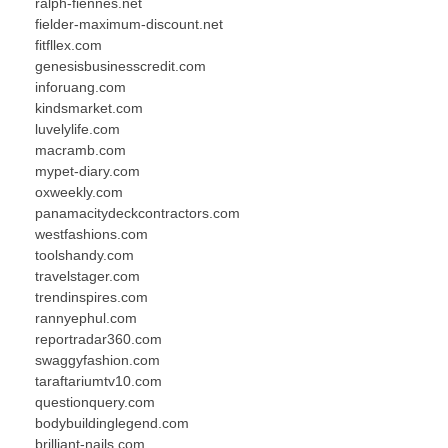
ralph-fiennes.net
fielder-maximum-discount.net
fitfllex.com
genesisbusinesscredit.com
inforuang.com
kindsmarket.com
luvelylife.com
macramb.com
mypet-diary.com
oxweekly.com
panamacitydeckcontractors.com
westfashions.com
toolshandy.com
travelstager.com
trendinspires.com
rannyephul.com
reportradar360.com
swaggyfashion.com
taraftariumtv10.com
questionquery.com
bodybuildinglegend.com
brilliant-nails.com