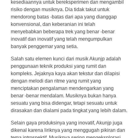
kesediaannya untuk bereksperimen dan mengambil
risiko dengan musiknya. Dia tidak takut untuk
mendorong batas -batas dari apa yang dianggap
konvensional, dan keberanian ini telah
menyebabkan beberapa trek yang benar -benar
inovatif dan inovatif yang telah mengumpulkan
banyak penggemar yang setia.
Salah satu elemen kunci dari musik Akunjp adalah
penggunaan teknik produksi yang rumit dan
kompleks. Jejaknya kaya akan tekstur dan dilapisi
dengan melodi dan ritme yang rumit yang
menciptakan pengalaman mendengarkan yang
benar -benar mendalam. Musiknya bukan hanya
sesuatu yang bisa didengar, tetapi sesuatu untuk
dirasakan dan dialami pada tingkat yang lebih dalam.
Selain gaya produksinya yang inovatif, Akunjp juga
dikenal karena liriknya yang menggugah pikiran dan
tema introspektif. Musiknya sering mengeksplorasi