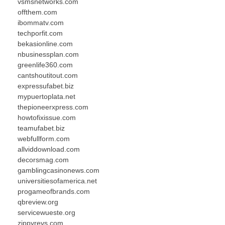
vsmsnetworks.com
offthem.com
ibommatv.com
techporfit.com
bekasionline.com
nbusinessplan.com
greenlife360.com
cantshoutitout.com
expressufabet.biz
mypuertoplata.net
thepioneerxpress.com
howtofixissue.com
teamufabet.biz
webfullform.com
allviddownload.com
decorsmag.com
gamblingcasinonews.com
universitiesofamerica.net
progameofbrands.com
qbreview.org
servicewueste.org
zippyrevs.com