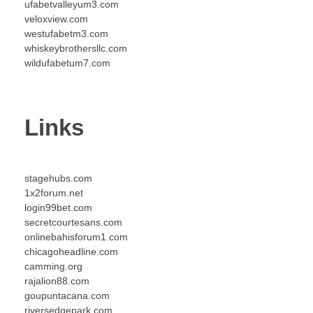
ufabetvalleyum3.com
veloxview.com
westufabetm3.com
whiskeybrothersllc.com
wildufabetum7.com
Links
stagehubs.com
1x2forum.net
login99bet.com
secretcourtesans.com
onlinebahisforum1.com
chicagoheadline.com
camming.org
rajalion88.com
goupuntacana.com
riversedgepark.com