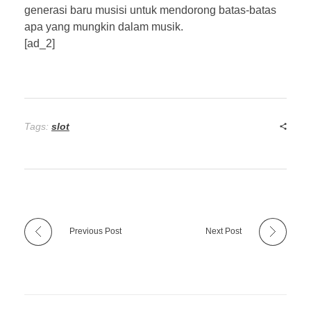
generasi baru musisi untuk mendorong batas-batas
apa yang mungkin dalam musik.
[ad_2]
Tags:
slot
Previous Post
Next Post