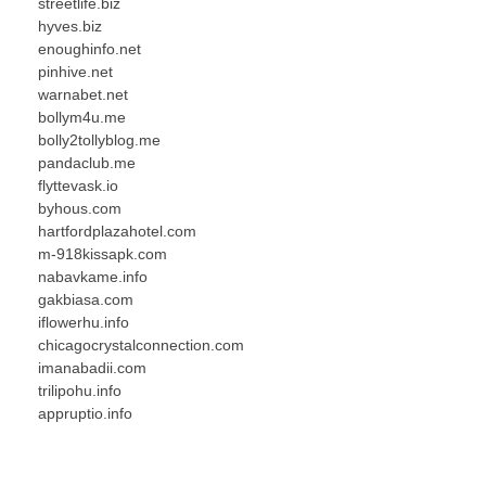
streetlife.biz
hyves.biz
enoughinfo.net
pinhive.net
warnabet.net
bollym4u.me
bolly2tollyblog.me
pandaclub.me
flyttevask.io
byhous.com
hartfordplazahotel.com
m-918kissapk.com
nabavkame.info
gakbiasa.com
iflowerhu.info
chicagocrystalconnection.com
imanabadii.com
trilipohu.info
appruptio.info