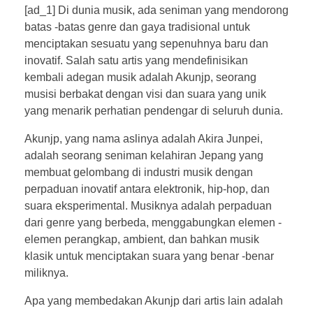
[ad_1] Di dunia musik, ada seniman yang mendorong
batas -batas genre dan gaya tradisional untuk
menciptakan sesuatu yang sepenuhnya baru dan
inovatif. Salah satu artis yang mendefinisikan
kembali adegan musik adalah Akunjp, seorang
musisi berbakat dengan visi dan suara yang unik
yang menarik perhatian pendengar di seluruh dunia.
Akunjp, yang nama aslinya adalah Akira Junpei,
adalah seorang seniman kelahiran Jepang yang
membuat gelombang di industri musik dengan
perpaduan inovatif antara elektronik, hip-hop, dan
suara eksperimental. Musiknya adalah perpaduan
dari genre yang berbeda, menggabungkan elemen -
elemen perangkap, ambient, dan bahkan musik
klasik untuk menciptakan suara yang benar -benar
miliknya.
Apa yang membedakan Akunjp dari artis lain adalah