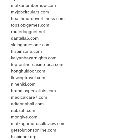
matkanumbernow.com
myjobcirculars.com
healthmoreoverfitness.com
topslotxgames.com
routerloggnet.net
dantella6.com
slotsgamesone.com
hispinzone.com
kalyanbazarnights.com
top-online-casino-usa.com
honghuidoor.com
flowingtravel.com
nineniki.com
brandiospecialists.com
medicalcare7.com
adtennaball.com
nabzah.com
mongive.com
matkagameresultsview.com
getsolutionsonline.com
hispinner.org