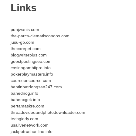
Links
punjwanis.com
the-parcs-clematiscondos.com
jusu-gb.com
thecarepet.com
blogwriterplus.com
guestpostingseo.com
casinogambitpro.info
pokerplaymasters.info
courseoncourse.com
bantinbatdongsan247.com
bahednog.info
bahenxgek.info
pertamaskre.com
threadsvideoandphotodownloader.com
techgiddy.com
usalivenetwork.com
jackpotrushonline.info