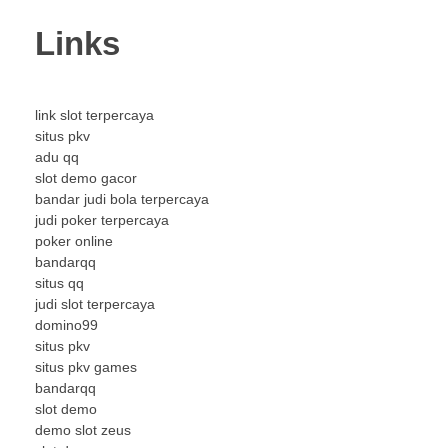
Links
link slot terpercaya
situs pkv
adu qq
slot demo gacor
bandar judi bola terpercaya
judi poker terpercaya
poker online
bandarqq
situs qq
judi slot terpercaya
domino99
situs pkv
situs pkv games
bandarqq
slot demo
demo slot zeus