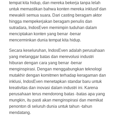
tempat kita hidup, dan mereka bekerja tanpa lelah
untuk memastikan bahwa konten mereka inklusif dan
mewakili semua suara. Dari casting beragam aktor
hingga mempekerjakan beragam penulis dan
sutradara, IndosEven memimpin tuduhan dalam
menciptakan konten yang benar -benar
mencerminkan dunia tempat kita hidup.
Secara keseluruhan, IndosEven adalah perusahaan
yang melanggar batas dan merevolusi industri
hiburan dengan cara yang benar -benar
menginspirasi. Dengan menggabungkan teknologi
mutakhir dengan komitmen terhadap keragaman dan
inklusi, IndosEven menetapkan standar baru untuk
kreativitas dan inovasi dalam industri ini. Karena
perusahaan terus mendorong batas -batas apa yang
mungkin, itu pasti akan menginspirasi dan memikat
penonton di seluruh dunia untuk tahun -tahun
mendatang.