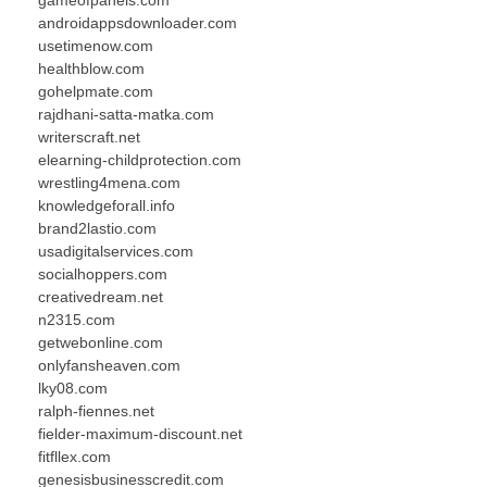
androidappsdownloader.com
usetimenow.com
healthblow.com
gohelpmate.com
rajdhani-satta-matka.com
writerscraft.net
elearning-childprotection.com
wrestling4mena.com
knowledgeforall.info
brand2lastio.com
usadigitalservices.com
socialhoppers.com
creativedream.net
n2315.com
getwebonline.com
onlyfansheaven.com
lky08.com
ralph-fiennes.net
fielder-maximum-discount.net
fitfllex.com
genesisbusinesscredit.com