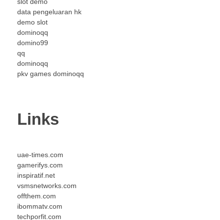
slot demo
data pengeluaran hk
demo slot
dominoqq
domino99
qq
dominoqq
pkv games dominoqq
Links
uae-times.com
gamerifys.com
inspiratif.net
vsmsnetworks.com
offthem.com
ibommatv.com
techporfit.com