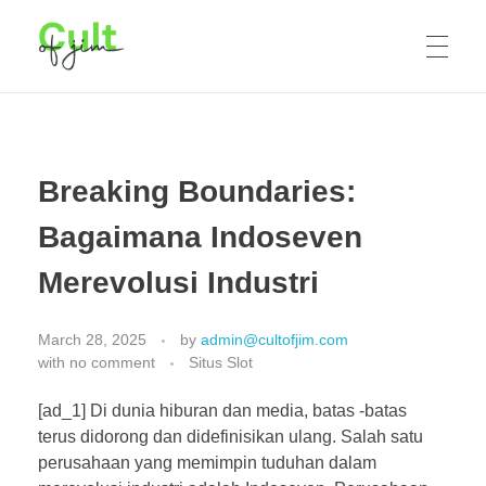
Mainkan slot gacor dari Pragmatic Play malam ini dengan deposit dana. Kesempatan maxwin besar ada di tangan Anda untuk hasil maksimal.
HOME
Breaking Boundaries:
SITUS SLOT
Bagaimana Indoseven
Merevolusi Industri
SLOT DEMO
March 28, 2025
by
admin@cultofjim.com
with
no comment
Situs Slot
SLOT ANTI RUNGKAD
[ad_1] Di dunia hiburan dan media, batas -batas
terus didorong dan didefinisikan ulang. Salah satu
perusahaan yang memimpin tuduhan dalam