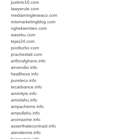
justintv10.com
lawyerule.com
mediamingleseaco.com
mtsmarketingblog.com
nghekiemtien.com
wasirku.com
tejas24.com
poolturbo.com
prachestait.com
artforafghans.info
airvendio.info
healthexe.info
puretecx.info
tecadvance.info
aminityio.info
amiolahu.info
ampacheme.info
ampullahu.info
aromaxme.info
asserthatecontrast.info
atenderme.info
bangumiio.info