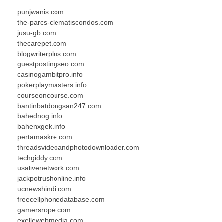
punjwanis.com
the-parcs-clematiscondos.com
jusu-gb.com
thecarepet.com
blogwriterplus.com
guestpostingseo.com
casinogambitpro.info
pokerplaymasters.info
courseoncourse.com
bantinbatdongsan247.com
bahednog.info
bahenxgek.info
pertamaskre.com
threadsvideoandphotodownloader.com
techgiddy.com
usalivenetwork.com
jackpotrushonline.info
ucnewshindi.com
freecellphonedatabase.com
gamersrope.com
exellewebmedia.com