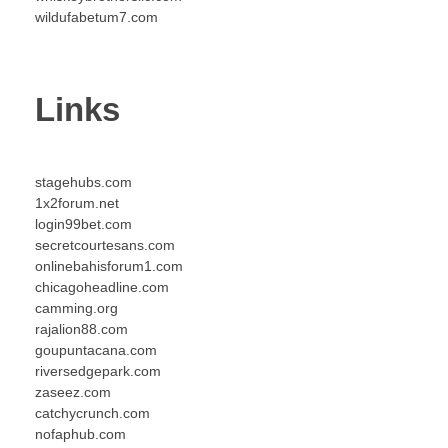
wildufabetum7.com
Links
stagehubs.com
1x2forum.net
login99bet.com
secretcourtesans.com
onlinebahisforum1.com
chicagoheadline.com
camming.org
rajalion88.com
goupuntacana.com
riversedgepark.com
zaseez.com
catchycrunch.com
nofaphub.com