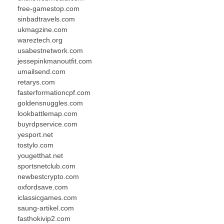
free-gamestop.com
sinbadtravels.com
ukmagzine.com
wareztech.org
usabestnetwork.com
jessepinkmanoutfit.com
umailsend.com
retarys.com
fasterformationcpf.com
goldensnuggles.com
lookbattlemap.com
buyrdpservice.com
yesport.net
tostylo.com
yougetthat.net
sportsnetclub.com
newbestcrypto.com
oxfordsave.com
iclassicgames.com
saung-artikel.com
fasthokivip2.com