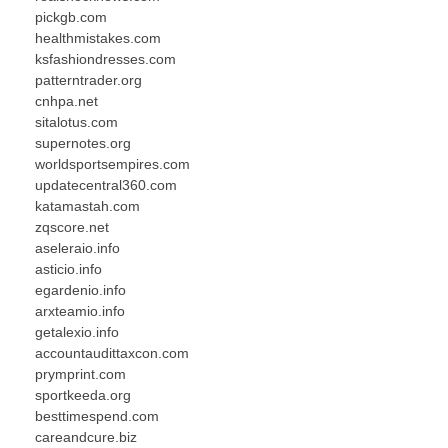
pickgb.com
healthmistakes.com
ksfashiondresses.com
patterntrader.org
cnhpa.net
sitalotus.com
supernotes.org
worldsportsempires.com
updatecentral360.com
katamastah.com
zqscore.net
aseleraio.info
asticio.info
egardenio.info
arxteamio.info
getalexio.info
accountaudittaxcon.com
prymprint.com
sportkeeda.org
besttimespend.com
careandcure.biz