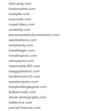
inforuang.com
kindsmarket.com
luvelylife.com
macramb.com
mypet-diary.com
oxweekly.com
panamacitydeckcontractors.com
westfashions.com
toolshandy.com
travelstager.com
trendinspires.com
rannyephul.com
reportradar360.com
swaggyfashion.com
taraftariumtv10.com
questionquery.com
bodybuildinglegend.com
brilliant-nails.com
dandr-photography.com
dokteroce.com
journal-francais.com