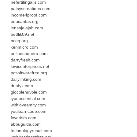
nefertitingalls.com
patsyscreations.com
income4proof.com
educaritas.org
lensajelajah.com
betflik09.net
ncaq.org
xenmicro.com
onlineshopera.com
dartyfresh.com
lewisenterprises.net
pcsoftwarefree.org
dailylinking.com
dnafyx.com
giocolenuvole.com
iyouessential.com
withloveamity.com
youlearncode.com
fxyatirim.com
abbuguide.com
technologyresult.com
webhostingoffers.org