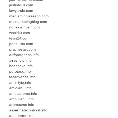
justintv10.com
lawyerule.com
mediamingleseaco.com
mtsmarketingblog.com
nghekiemtien.com
wasirku.com
tejas24.com
poolturbo.com
prachestait.com
artforafghans.info
airvendio.info
healthexe.info
puretecx.info
tecadvance.info
aminityio.info
amiolahu.info
ampacheme.info
ampullahu.info
aromaxme.info
asserthatecontrast.info
atenderme.info