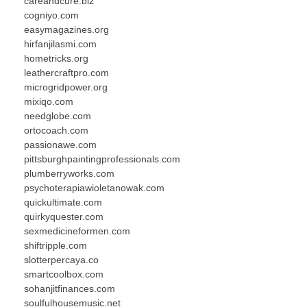
careandcure.biz
cogniyo.com
easymagazines.org
hirfanjilasmi.com
hometricks.org
leathercraftpro.com
microgridpower.org
mixiqo.com
needglobe.com
ortocoach.com
passionawe.com
pittsburghpaintingprofessionals.com
plumberryworks.com
psychoterapiawioletanowak.com
quickultimate.com
quirkyquester.com
sexmedicineformen.com
shiftripple.com
slotterpercaya.co
smartcoolbox.com
sohanjitfinances.com
soulfulhousemusic.net