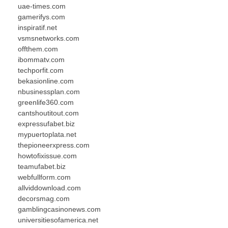
uae-times.com
gamerifys.com
inspiratif.net
vsmsnetworks.com
offthem.com
ibommatv.com
techporfit.com
bekasionline.com
nbusinessplan.com
greenlife360.com
cantshoutitout.com
expressufabet.biz
mypuertoplata.net
thepioneerxpress.com
howtofixissue.com
teamufabet.biz
webfullform.com
allviddownload.com
decorsmag.com
gamblingcasinonews.com
universitiesofamerica.net