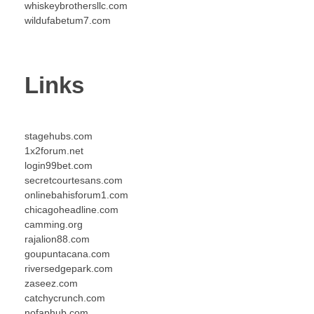
whiskeybrothersllc.com
wildufabetum7.com
Links
stagehubs.com
1x2forum.net
login99bet.com
secretcourtesans.com
onlinebahisforum1.com
chicagoheadline.com
camming.org
rajalion88.com
goupuntacana.com
riversedgepark.com
zaseez.com
catchycrunch.com
nofaphub.com