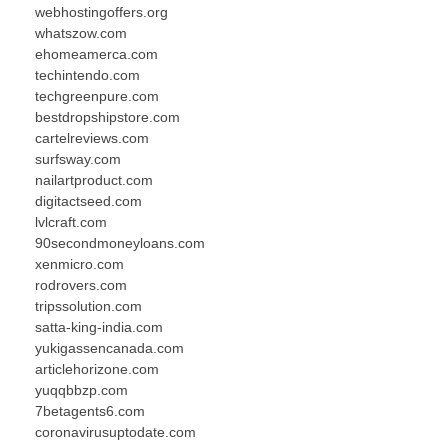
webhostingoffers.org
whatszow.com
ehomeamerca.com
techintendo.com
techgreenpure.com
bestdropshipstore.com
cartelreviews.com
surfsway.com
nailartproduct.com
digitactseed.com
lvlcraft.com
90secondmoneyloans.com
xenmicro.com
rodrovers.com
tripssolution.com
satta-king-india.com
yukigassencanada.com
articlehorizone.com
yuqqbbzp.com
7betagents6.com
coronavirusuptodate.com