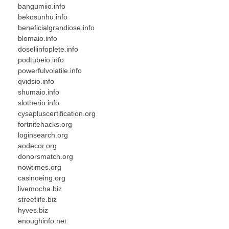
bangumiio.info
bekosunhu.info
beneficialgrandiose.info
blomaio.info
dosellinfoplete.info
podtubeio.info
powerfulvolatile.info
qvidsio.info
shumaio.info
slotherio.info
cysapluscertification.org
fortnitehacks.org
loginsearch.org
aodecor.org
donorsmatch.org
nowtimes.org
casinoeing.org
livemocha.biz
streetlife.biz
hyves.biz
enoughinfo.net