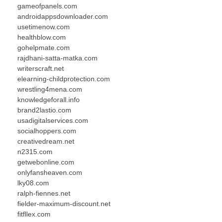
gameofpanels.com
androidappsdownloader.com
usetimenow.com
healthblow.com
gohelpmate.com
rajdhani-satta-matka.com
writerscraft.net
elearning-childprotection.com
wrestling4mena.com
knowledgeforall.info
brand2lastio.com
usadigitalservices.com
socialhoppers.com
creativedream.net
n2315.com
getwebonline.com
onlyfansheaven.com
lky08.com
ralph-fiennes.net
fielder-maximum-discount.net
fitfllex.com