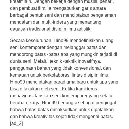
kreatif lain. Dengan bekerja dengan musisi, penari,
dan pembuat film, ia mengaburkan garis antara
berbagai bentuk seni dan menciptakan pengalaman
mendalam dan multi-indera yang menantang
gagasan tradisional disiplin ilmu artistik.
Secara keseluruhan, Hino99 mendefinisikan ulang
seni kontemporer dengan melanggar batas dan
mendorong batas -batas apa yang mungkin terjadi di
dunia seni. Melalui teknik -teknik inovatifnya,
penggunaan bahan yang tidak konvensional, dan
kemauan untuk berkolaborasi lintas disiplin ilmu,
Hino99 menciptakan paradigma baru untuk apa yang
bisa dilakukan oleh seni. Ketika kami terus
menavigasi lanskap seni kontemporer yang selalu
berubah, karya Hino99 berfungsi sebagai pengingat
bahwa batas-batas dimaksudkan untuk dipatahkan
dan bahwa kreativitas sejati tidak mengenal batas.
[ad_2]