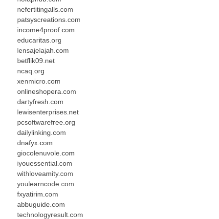
nefertitingalls.com
patsyscreations.com
income4proof.com
educaritas.org
lensajelajah.com
betflik09.net
ncaq.org
xenmicro.com
onlineshopera.com
dartyfresh.com
lewisenterprises.net
pcsoftwarefree.org
dailylinking.com
dnafyx.com
giocolenuvole.com
iyouessential.com
withloveamity.com
youlearncode.com
fxyatirim.com
abbuguide.com
technologyresult.com