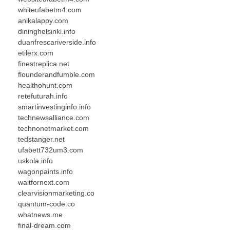
whiteufabetm4.com
anikalappy.com
dininghelsinki.info
duanfrescariverside.info
etilerx.com
finestreplica.net
flounderandfumble.com
healthohunt.com
retefuturah.info
smartinvestinginfo.info
technewsalliance.com
technonetmarket.com
tedstanger.net
ufabett732um3.com
uskola.info
wagonpaints.info
waitfornext.com
clearvisionmarketing.co
quantum-code.co
whatnews.me
final-dream.com