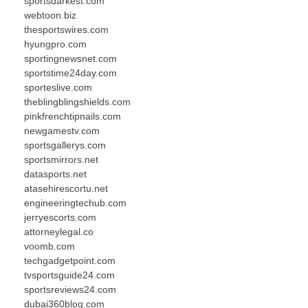
sportsdarkest.com
webtoon.biz
thesportswires.com
hyungpro.com
sportingnewsnet.com
sportstime24day.com
sporteslive.com
theblingblingshields.com
pinkfrenchtipnails.com
newgamestv.com
sportsgallerys.com
sportsmirrors.net
datasports.net
atasehirescortu.net
engineeringtechub.com
jerryescorts.com
attorneylegal.co
voomb.com
techgadgetpoint.com
tvsportsguide24.com
sportsreviews24.com
dubai360blog.com