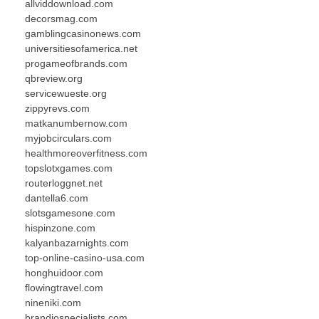
allviddownload.com
decorsmag.com
gamblingcasinonews.com
universitiesofamerica.net
progameofbrands.com
qbreview.org
servicewueste.org
zippyrevs.com
matkanumbernow.com
myjobcirculars.com
healthmoreoverfitness.com
topslotxgames.com
routerloggnet.net
dantella6.com
slotsgamesone.com
hispinzone.com
kalyanbazarnights.com
top-online-casino-usa.com
honghuidoor.com
flowingtravel.com
nineniki.com
brandiospecialists.com