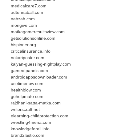
medicalcare7.com
adtennaball.com
nabzah.com
mongive.com
matkagameresultsview.com
getsolutionsonline.com
hispinner.org
criticalinsurance.info
nokariposter.com
kalyan-guessing-nightplay.com
gameofpanels.com
androidappsdownloader.com
usetimenow.com
healthblow.com
gohelpmate.com
rajdhani-satta-matka.com
writerscraft.net
elearning-childprotection.com
wrestling4mena.com
knowledgeforall.info
brand2lastio.com