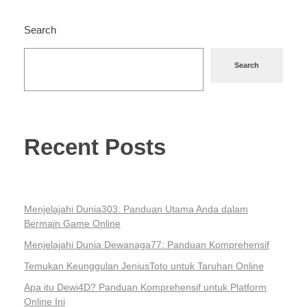
Search
Search
Recent Posts
Menjelajahi Dunia303: Panduan Utama Anda dalam
Bermain Game Online
Menjelajahi Dunia Dewanaga77: Panduan Komprehensif
Temukan Keunggulan JeniusToto untuk Taruhan Online
Apa itu Dewi4D? Panduan Komprehensif untuk Platform
Online Ini