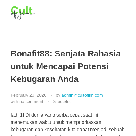
Mainkan slot gacor dari Pragmatic Play malam ini dengan deposit dana. Kesempatan maxwin besar ada di tangan Anda untuk hasil maksimal.
HOME
Bonafit88: Senjata Rahasia
SITUS SLOT
untuk Mencapai Potensi
Kebugaran Anda
SLOT DEMO
February 20, 2026
by
admin@cultofjim.com
with
no comment
Situs Slot
SLOT ANTI RUNGKAD
[ad_1] Di dunia yang serba cepat saat ini,
menemukan waktu untuk memprioritaskan
kebugaran dan kesehatan kita dapat menjadi sebuah