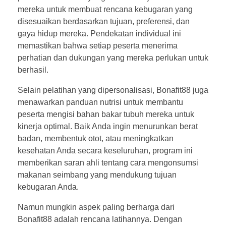
mereka untuk membuat rencana kebugaran yang
disesuaikan berdasarkan tujuan, preferensi, dan
gaya hidup mereka. Pendekatan individual ini
memastikan bahwa setiap peserta menerima
perhatian dan dukungan yang mereka perlukan untuk
berhasil.
Selain pelatihan yang dipersonalisasi, Bonafit88 juga
menawarkan panduan nutrisi untuk membantu
peserta mengisi bahan bakar tubuh mereka untuk
kinerja optimal. Baik Anda ingin menurunkan berat
badan, membentuk otot, atau meningkatkan
kesehatan Anda secara keseluruhan, program ini
memberikan saran ahli tentang cara mengonsumsi
makanan seimbang yang mendukung tujuan
kebugaran Anda.
Namun mungkin aspek paling berharga dari
Bonafit88 adalah rencana latihannya. Dengan