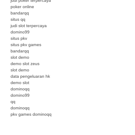
judi poker terpercaya
poker online
bandarqq
situs qq
judi slot terpercaya
domino99
situs pkv
situs pkv games
bandarqq
slot demo
demo slot zeus
slot demo
data pengeluaran hk
demo slot
dominoqq
domino99
qq
dominoqq
pkv games dominoqq