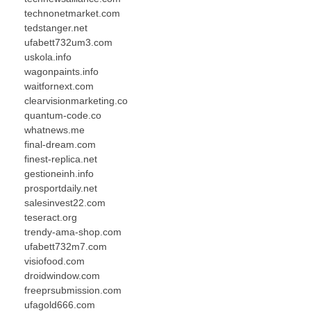
technonetmarket.com
tedstanger.net
ufabett732um3.com
uskola.info
wagonpaints.info
waitfornext.com
clearvisionmarketing.co
quantum-code.co
whatnews.me
final-dream.com
finest-replica.net
gestioneinh.info
prosportdaily.net
salesinvest22.com
teseract.org
trendy-ama-shop.com
ufabett732m7.com
visiofood.com
droidwindow.com
freeprsubmission.com
ufagold666.com