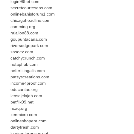
login99bet.com
secretcourtesans.com
onlinebahisforum1.com
chicagoheadline.com
camming.org
rajalion88.com
goupuntacana.com
riversedgepark.com
zaseez.com
catchycrunch.com
nofaphub.com
nefertitingalls.com
patsyscreations.com
income4proof.com
educaritas.org
lensajelajah.com
betflik09.net
ncaq.org
xenmicro.com
onlineshopera.com
dartyfresh.com
lewisenterprises.net