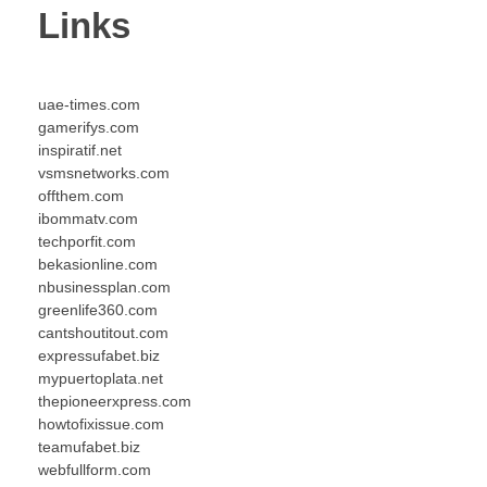
Links
uae-times.com
gamerifys.com
inspiratif.net
vsmsnetworks.com
offthem.com
ibommatv.com
techporfit.com
bekasionline.com
nbusinessplan.com
greenlife360.com
cantshoutitout.com
expressufabet.biz
mypuertoplata.net
thepioneerxpress.com
howtofixissue.com
teamufabet.biz
webfullform.com