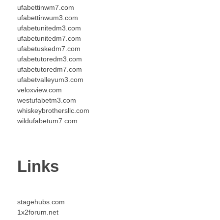
ufabettinwm7.com
ufabettinwum3.com
ufabetunitedm3.com
ufabetunitedm7.com
ufabetuskedm7.com
ufabetutoredm3.com
ufabetutoredm7.com
ufabetvalleyum3.com
veloxview.com
westufabetm3.com
whiskeybrothersllc.com
wildufabetum7.com
Links
stagehubs.com
1x2forum.net