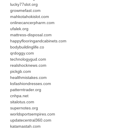
lucky77slot.org
growmefast.com
mahkotahokislot.com
onlinecancerpharm.com
ufalek.org
mattress-disposal.com
happyflooringandcabinets.com
bodybuildinglife.co
qrdoggy.com
technologygud.com
realshocknews.com
pickgb.com
healthmistakes.com
ksfashiondresses.com
patterntrader.org
cnhpa.net
sitalotus.com
supernotes.org
worldsportsempires.com
updatecentral360.com
katamastah.com