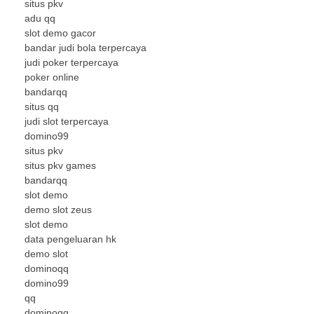
situs pkv
adu qq
slot demo gacor
bandar judi bola terpercaya
judi poker terpercaya
poker online
bandarqq
situs qq
judi slot terpercaya
domino99
situs pkv
situs pkv games
bandarqq
slot demo
demo slot zeus
slot demo
data pengeluaran hk
demo slot
dominoqq
domino99
qq
dominoqq