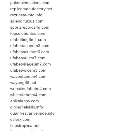
pokersimulations.com
replicamanufactory.net
rezultate-loto.info
splendifulous.com
sportsrecords4u.com
topceleberites.com
ufabetting8m4.com
ufabetunionum3.com
ufabetvalueum3.com
ufabetvaultm7.com
ufabetvillageum7.com
ufabetvoicem3.com
waveufabetm4.com
wayang88.net
websiteufabetm4.com
whiteufabetm4.com
anikalappy.com
dininghelsinki.info
duanfrescariverside.info
etilerx.com
finestreplica.net