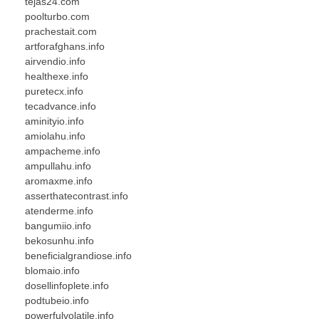
tejas24.com
poolturbo.com
prachestait.com
artforafghans.info
airvendio.info
healthexe.info
puretecx.info
tecadvance.info
aminityio.info
amiolahu.info
ampacheme.info
ampullahu.info
aromaxme.info
asserthatecontrast.info
atenderme.info
bangumiio.info
bekosunhu.info
beneficialgrandiose.info
blomaio.info
dosellinfoplete.info
podtubeio.info
powerfulvolatile.info