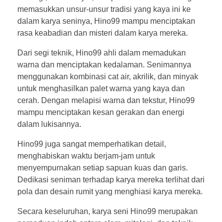
memasukkan unsur-unsur tradisi yang kaya ini ke
dalam karya seninya, Hino99 mampu menciptakan
rasa keabadian dan misteri dalam karya mereka.
Dari segi teknik, Hino99 ahli dalam memadukan
warna dan menciptakan kedalaman. Senimannya
menggunakan kombinasi cat air, akrilik, dan minyak
untuk menghasilkan palet warna yang kaya dan
cerah. Dengan melapisi warna dan tekstur, Hino99
mampu menciptakan kesan gerakan dan energi
dalam lukisannya.
Hino99 juga sangat memperhatikan detail,
menghabiskan waktu berjam-jam untuk
menyempurnakan setiap sapuan kuas dan garis.
Dedikasi seniman terhadap karya mereka terlihat dari
pola dan desain rumit yang menghiasi karya mereka.
Secara keseluruhan, karya seni Hino99 merupakan