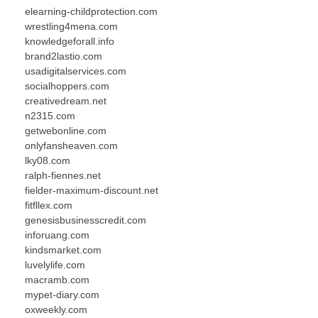
elearning-childprotection.com
wrestling4mena.com
knowledgeforall.info
brand2lastio.com
usadigitalservices.com
socialhoppers.com
creativedream.net
n2315.com
getwebonline.com
onlyfansheaven.com
lky08.com
ralph-fiennes.net
fielder-maximum-discount.net
fitfllex.com
genesisbusinesscredit.com
inforuang.com
kindsmarket.com
luvelylife.com
macramb.com
mypet-diary.com
oxweekly.com