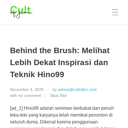
Mainkan slot gacor dari Pragmatic Play malam ini dengan deposit dana. Kesempatan maxwin besar ada di tangan Anda untuk hasil maksimal.
HOME
Behind the Brush: Melihat
SITUS SLOT
Lebih Dekat Inspirasi dan
Teknik Hino99
SLOT DEMO
December 4, 2025
by
admin@cultofjim.com
with
no comment
Situs Slot
SLOT ANTI RUNGKAD
[ad_1] Hino99 adalah seniman berbakat dan penuh
teka-teki yang karyanya telah memikat penonton di
seluruh dunia. Dikenal karena penggunaan