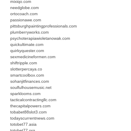
mixiqo.com
needglobe.com
ortocoach.com
passionawe.com
pittsburghpaintingprofessionals.com
plumberryworks.com
psychoterapiawioletanowak.com
quickultimate.com
quirkyquester.com
sexmedicineformen.com
shiftripple.com
slotterpercaya.co
smartcoolbox.com
sohanjitfinances.com
soulfulhousemusic.net
sparklooms.com
tacticalcontractingllc.com
thecapitalpowers.com
tobabet88slot3.com
todayscurrentnews.com
totobet77.asia
totobet77.org