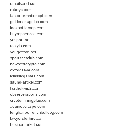
umailsend.com
retarys.com
fasterformationcpf.com
goldensnuggles.com
lookbattlemap.com
buyrdpservice.com
yesport.net
tostylo.com
yougetthat.net
sportsnetclub.com
newbestcrypto.com
oxfordsave.com
iclassicgames.com
saung-artikel.com
fasthokivip2.com
observersports.com
cryptominingplus.com
aquinoticiaspe.com
longhairedfrenchbulldog.com
lawyersforhire.co
businemarket.com