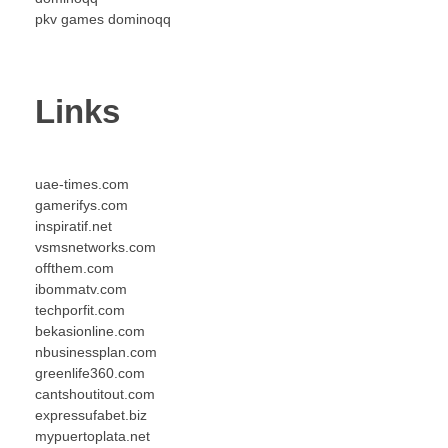
pkv games dominoqq
Links
uae-times.com
gamerifys.com
inspiratif.net
vsmsnetworks.com
offthem.com
ibommatv.com
techporfit.com
bekasionline.com
nbusinessplan.com
greenlife360.com
cantshoutitout.com
expressufabet.biz
mypuertoplata.net