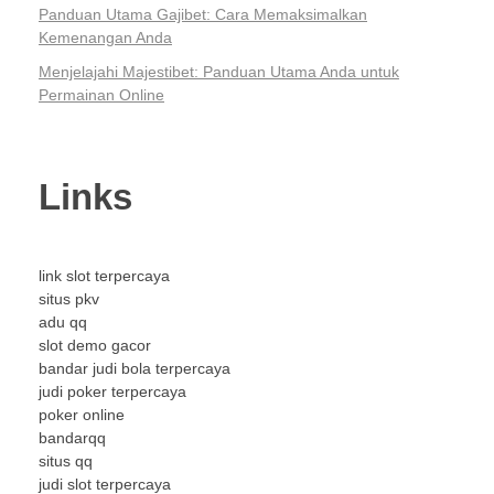
Panduan Utama Gajibet: Cara Memaksimalkan
Kemenangan Anda
Menjelajahi Majestibet: Panduan Utama Anda untuk
Permainan Online
Links
link slot terpercaya
situs pkv
adu qq
slot demo gacor
bandar judi bola terpercaya
judi poker terpercaya
poker online
bandarqq
situs qq
judi slot terpercaya