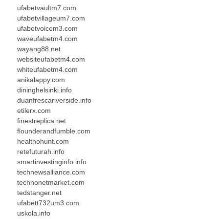
ufabetvaultm7.com
ufabetvillageum7.com
ufabetvoicem3.com
waveufabetm4.com
wayang88.net
websiteufabetm4.com
whiteufabetm4.com
anikalappy.com
dininghelsinki.info
duanfrescariverside.info
etilerx.com
finestreplica.net
flounderandfumble.com
healthohunt.com
retefuturah.info
smartinvestinginfo.info
technewsalliance.com
technonetmarket.com
tedstanger.net
ufabett732um3.com
uskola.info