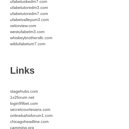
ufabetuskedm7.com
ufabetutoredm3.com
ufabetutoredm7.com
ufabetvalleyum3.com
veloxview.com
westufabetm3.com
whiskeybrothersllc.com
wildufabetum7.com
Links
stagehubs.com
1x2forum.net
login99bet.com
secretcourtesans.com
onlinebahisforum1.com
chicagoheadline.com
camming.org