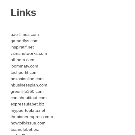
Links
uae-times.com
gamerifys.com
inspiratif.net
vsmsnetworks.com
offthem.com
ibommatv.com
techporfit.com
bekasionline.com
nbusinessplan.com
greenlife360.com
cantshoutitout.com
expressufabet.biz
mypuertoplata.net
thepioneerxpress.com
howtofixissue.com
teamufabet.biz