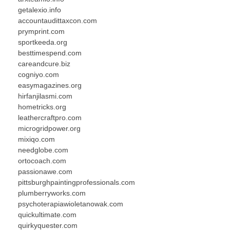
getalexio.info
accountaudittaxcon.com
prymprint.com
sportkeeda.org
besttimespend.com
careandcure.biz
cogniyo.com
easymagazines.org
hirfanjilasmi.com
hometricks.org
leathercraftpro.com
microgridpower.org
mixiqo.com
needglobe.com
ortocoach.com
passionawe.com
pittsburghpaintingprofessionals.com
plumberryworks.com
psychoterapiawioletanowak.com
quickultimate.com
quirkyquester.com