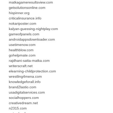
matkagameresultsview.com
getsolutionsonline.com
hispinner.org
criticalinsurance.info
nokariposter.com
kalyan-guessing-nightplay.com
gameofpanels.com
androidappsdownloader.com
usetimenow.com
healthblow.com
gohelpmate.com
rajdhani-satta-matka.com
writerscraft.net
elearning-childprotection.com
wrestling4mena.com
knowledgeforall.info
brand2lastio.com
usadigitalservices.com
socialhoppers.com
creativedream.net
n2315.com