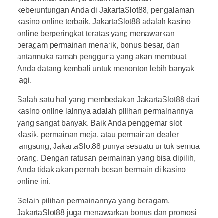
keberuntungan Anda di JakartaSlot88, pengalaman
kasino online terbaik. JakartaSlot88 adalah kasino
online berperingkat teratas yang menawarkan
beragam permainan menarik, bonus besar, dan
antarmuka ramah pengguna yang akan membuat
Anda datang kembali untuk menonton lebih banyak
lagi.
Salah satu hal yang membedakan JakartaSlot88 dari
kasino online lainnya adalah pilihan permainannya
yang sangat banyak. Baik Anda penggemar slot
klasik, permainan meja, atau permainan dealer
langsung, JakartaSlot88 punya sesuatu untuk semua
orang. Dengan ratusan permainan yang bisa dipilih,
Anda tidak akan pernah bosan bermain di kasino
online ini.
Selain pilihan permainannya yang beragam,
JakartaSlot88 juga menawarkan bonus dan promosi