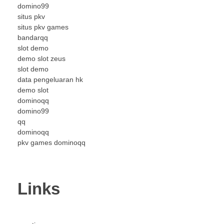
domino99
situs pkv
situs pkv games
bandarqq
slot demo
demo slot zeus
slot demo
data pengeluaran hk
demo slot
dominoqq
domino99
qq
dominoqq
pkv games dominoqq
Links