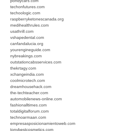
pondycars.com
techonfutures.com
techoologic.com
raspberryketonescanada.org
medihealthrules.com
usathrill.com
vshapedental.com
canfandalucia.org
yourengineguide.com
nybreakings.com
outstationcabsservices.com
thekrtagy.com
xchangeindia.com
coolmicrotech.com
dreamhousehack.com
the-techteacher.com
automobilenews-online.com
fashionalltimes.com
totaldigitalforum.com
technoarmaan.com
empresasposicionamientoweb.com
tonybestcosmetics.com