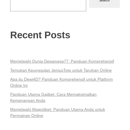
Search
Recent Posts
Menjelajahi Dunia Dewanaga77: Panduan Komprehensif
Temukan Keunggulan JeniusToto untuk Taruhan Online
Apa itu Dewi4D? Panduan Komprehensif untuk Platform
Online Ini
Panduan Utama Gajibet: Cara Memaksimalkan
Kemenangan Anda
Menjelajahi Majestibet: Panduan Utama Anda untuk
Permainan Online