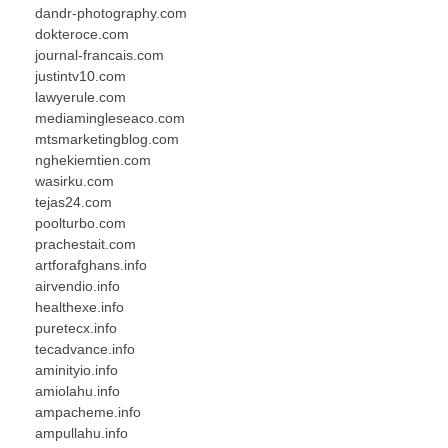
dandr-photography.com
dokteroce.com
journal-francais.com
justintv10.com
lawyerule.com
mediamingleseaco.com
mtsmarketingblog.com
nghekiemtien.com
wasirku.com
tejas24.com
poolturbo.com
prachestait.com
artforafghans.info
airvendio.info
healthexe.info
puretecx.info
tecadvance.info
aminityio.info
amiolahu.info
ampacheme.info
ampullahu.info