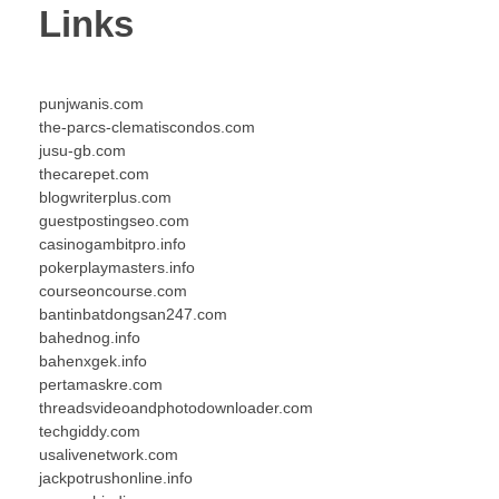
Links
punjwanis.com
the-parcs-clematiscondos.com
jusu-gb.com
thecarepet.com
blogwriterplus.com
guestpostingseo.com
casinogambitpro.info
pokerplaymasters.info
courseoncourse.com
bantinbatdongsan247.com
bahednog.info
bahenxgek.info
pertamaskre.com
threadsvideoandphotodownloader.com
techgiddy.com
usalivenetwork.com
jackpotrushonline.info