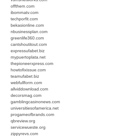
offthem.com
ibommatv.com
techporfit.com
bekasionline.com
nbusinessplan.com
greenlife360.com
cantshoutitout.com
expressufabet.biz
mypuertoplata.net
thepioneerxpress.com
howtofixissue.com
teamufabet.biz
webfullform.com
allviddownload.com
decorsmag.com
gamblingcasinonews.com
universitiesofamerica.net
progameofbrands.com
qbreview.org
servicewueste.org
zippyrevs.com