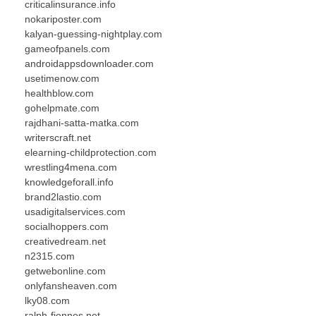
criticalinsurance.info
nokariposter.com
kalyan-guessing-nightplay.com
gameofpanels.com
androidappsdownloader.com
usetimenow.com
healthblow.com
gohelpmate.com
rajdhani-satta-matka.com
writerscraft.net
elearning-childprotection.com
wrestling4mena.com
knowledgeforall.info
brand2lastio.com
usadigitalservices.com
socialhoppers.com
creativedream.net
n2315.com
getwebonline.com
onlyfansheaven.com
lky08.com
ralph-fiennes.net