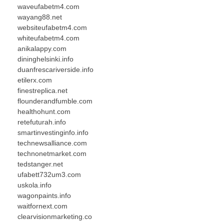
waveufabetm4.com
wayang88.net
websiteufabetm4.com
whiteufabetm4.com
anikalappy.com
dininghelsinki.info
duanfrescariverside.info
etilerx.com
finestreplica.net
flounderandfumble.com
healthohunt.com
retefuturah.info
smartinvestinginfo.info
technewsalliance.com
technonetmarket.com
tedstanger.net
ufabett732um3.com
uskola.info
wagonpaints.info
waitfornext.com
clearvisionmarketing.co