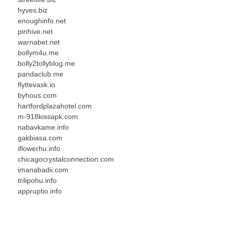
hyves.biz
enoughinfo.net
pinhive.net
warnabet.net
bollym4u.me
bolly2tollyblog.me
pandaclub.me
flyttevask.io
byhous.com
hartfordplazahotel.com
m-918kissapk.com
nabavkame.info
gakbiasa.com
iflowerhu.info
chicagocrystalconnection.com
imanabadii.com
trilipohu.info
appruptio.info