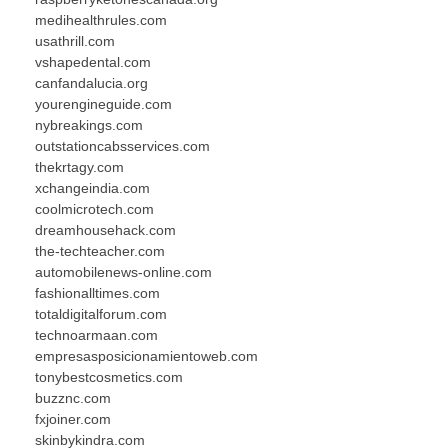
medihealthrules.com
usathrill.com
vshapedental.com
canfandalucia.org
yourengineguide.com
nybreakings.com
outstationcabsservices.com
thekrtagy.com
xchangeindia.com
coolmicrotech.com
dreamhousehack.com
the-techteacher.com
automobilenews-online.com
fashionalltimes.com
totaldigitalforum.com
technoarmaan.com
empresasposicionamientoweb.com
tonybestcosmetics.com
buzznc.com
fxjoiner.com
skinbykindra.com