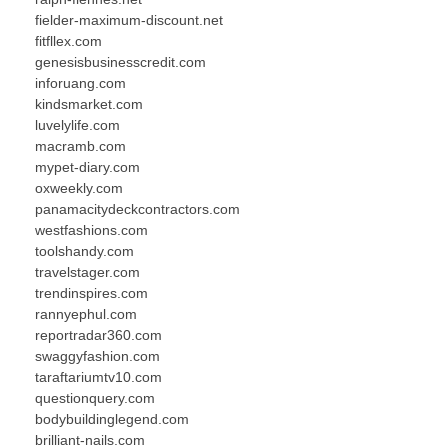
fielder-maximum-discount.net
fitfllex.com
genesisbusinesscredit.com
inforuang.com
kindsmarket.com
luvelylife.com
macramb.com
mypet-diary.com
oxweekly.com
panamacitydeckcontractors.com
westfashions.com
toolshandy.com
travelstager.com
trendinspires.com
rannyephul.com
reportradar360.com
swaggyfashion.com
taraftariumtv10.com
questionquery.com
bodybuildinglegend.com
brilliant-nails.com