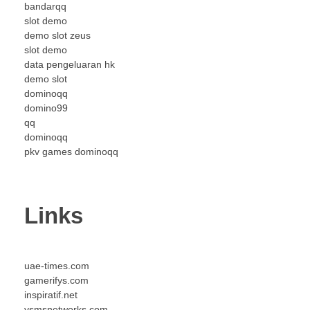
bandarqq
slot demo
demo slot zeus
slot demo
data pengeluaran hk
demo slot
dominoqq
domino99
qq
dominoqq
pkv games dominoqq
Links
uae-times.com
gamerifys.com
inspiratif.net
vsmsnetworks.com