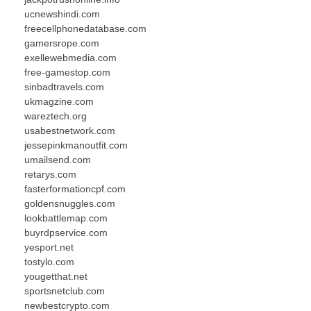
ucnewshindi.com
freecellphonedatabase.com
gamersrope.com
exellewebmedia.com
free-gamestop.com
sinbadtravels.com
ukmagzine.com
wareztech.org
usabestnetwork.com
jessepinkmanoutfit.com
umailsend.com
retarys.com
fasterformationcpf.com
goldensnuggles.com
lookbattlemap.com
buyrdpservice.com
yesport.net
tostylo.com
yougetthat.net
sportsnetclub.com
newbestcrypto.com