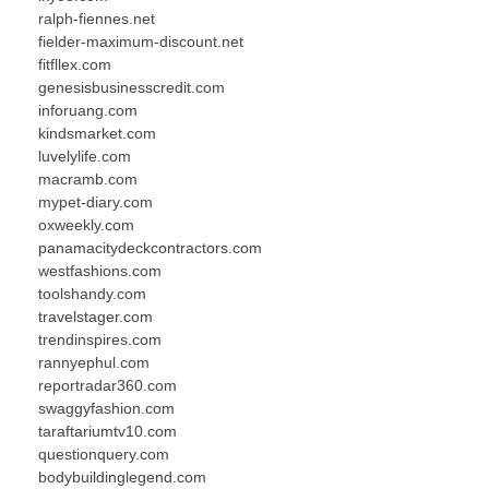
ralph-fiennes.net
fielder-maximum-discount.net
fitfllex.com
genesisbusinesscredit.com
inforuang.com
kindsmarket.com
luvelylife.com
macramb.com
mypet-diary.com
oxweekly.com
panamacitydeckcontractors.com
westfashions.com
toolshandy.com
travelstager.com
trendinspires.com
rannyephul.com
reportradar360.com
swaggyfashion.com
taraftariumtv10.com
questionquery.com
bodybuildinglegend.com