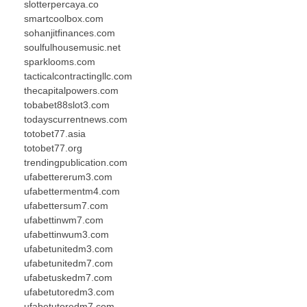
slotterpercaya.co
smartcoolbox.com
sohanjitfinances.com
soulfulhousemusic.net
sparklooms.com
tacticalcontractingllc.com
thecapitalpowers.com
tobabet88slot3.com
todayscurrentnews.com
totobet77.asia
totobet77.org
trendingpublication.com
ufabettererum3.com
ufabettermentm4.com
ufabettersum7.com
ufabettinwm7.com
ufabettinwum3.com
ufabetunitedm3.com
ufabetunitedm7.com
ufabetuskedm7.com
ufabetutoredm3.com
ufabetutoredm7.com