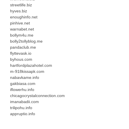
streetlife.biz
hyves.biz
enoughinfo.net
pinhive.net
warnabet.net
bollym4u.me
bolly2tollyblog.me
pandaclub.me
flyttevask.io
byhous.com
hartfordplazahotel.com
m-918kissapk.com
nabavkame.info
gakbiasa.com
iflowerhu.info
chicagocrystalconnection.com
imanabadii.com
trilipohu.info
appruptio.info