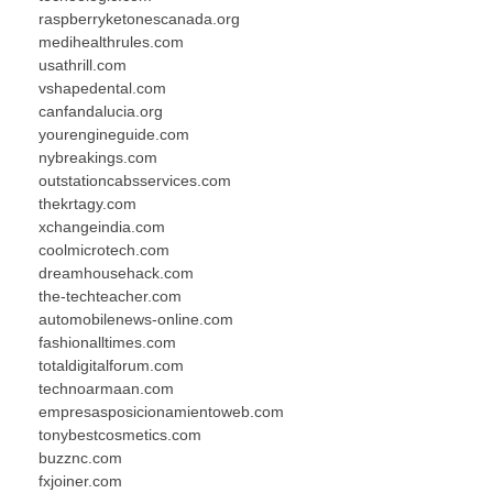
raspberryketonescanada.org
medihealthrules.com
usathrill.com
vshapedental.com
canfandalucia.org
yourengineguide.com
nybreakings.com
outstationcabsservices.com
thekrtagy.com
xchangeindia.com
coolmicrotech.com
dreamhousehack.com
the-techteacher.com
automobilenews-online.com
fashionalltimes.com
totaldigitalforum.com
technoarmaan.com
empresasposicionamientoweb.com
tonybestcosmetics.com
buzznc.com
fxjoiner.com