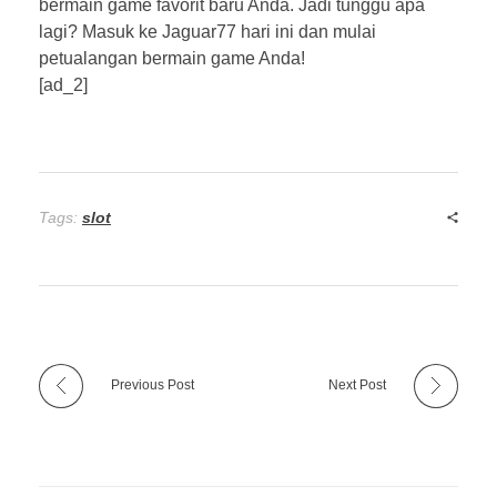
bermain game favorit baru Anda. Jadi tunggu apa
lagi? Masuk ke Jaguar77 hari ini dan mulai
petualangan bermain game Anda!
[ad_2]
Tags:
slot
Previous Post
Next Post