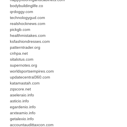
bodybuildinglife.co
qrdoggy.com
technologygud.com
realshocknews.com
pickgb.com
healthmistakes.com
ksfashiondresses.com
patterntrader.org
cnhpa.net
sitalotus.com
supernotes.org
worldsportsempires.com
updatecentral360.com
katamastah.com
zqscore.net
aseleraio.info
asticio.info
egardenio.info
arxteamio.info
getalexio.info
accountaudittaxcon.com