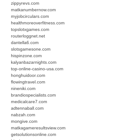
zippyrevs.com
matkanumbernow.com
myjobcirculars.com
healthmoreoverfitness.com
topslotxgames.com
routerloggnet.net
dantella6.com
slotsgamesone.com
hispinzone.com
kalyanbazarnights.com
top-online-casino-usa.com
honghuidoor.com
flowingtravel.com
nineniki.com
brandiospecialists.com
medicalcare7.com
adtennaball.com
nabzah.com
mongive.com
matkagameresultsview.com
getsolutionsonline.com