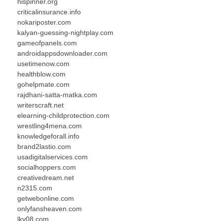
hispinner.org
criticalinsurance.info
nokariposter.com
kalyan-guessing-nightplay.com
gameofpanels.com
androidappsdownloader.com
usetimenow.com
healthblow.com
gohelpmate.com
rajdhani-satta-matka.com
writerscraft.net
elearning-childprotection.com
wrestling4mena.com
knowledgeforall.info
brand2lastio.com
usadigitalservices.com
socialhoppers.com
creativedream.net
n2315.com
getwebonline.com
onlyfansheaven.com
lky08.com