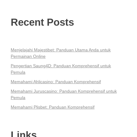
Recent Posts
Menjelajahi Majestibet: Panduan Utama Anda untuk
Permainan Online
Pengertian Saung4D: Panduan Komprehensif untuk
Pemula
Memahami Ahlicasino: Panduan Komprehensif
Memahami Juruscasino: Panduan Komprehensif untuk
Pemula
Memahami Plisbet: Panduan Komprehensif
Links