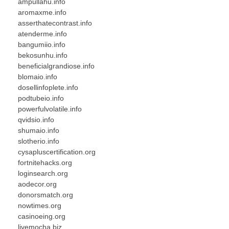
ampullahu.info
aromaxme.info
asserthatecontrast.info
atenderme.info
bangumiio.info
bekosunhu.info
beneficialgrandiose.info
blomaio.info
dosellinfoplete.info
podtubeio.info
powerfulvolatile.info
qvidsio.info
shumaio.info
slotherio.info
cysapluscertification.org
fortnitehacks.org
loginsearch.org
aodecor.org
donorsmatch.org
nowtimes.org
casinoeing.org
livemocha.biz