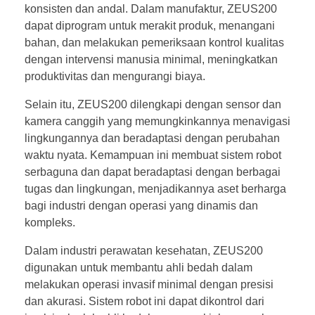
konsisten dan andal. Dalam manufaktur, ZEUS200
dapat diprogram untuk merakit produk, menangani
bahan, dan melakukan pemeriksaan kontrol kualitas
dengan intervensi manusia minimal, meningkatkan
produktivitas dan mengurangi biaya.
Selain itu, ZEUS200 dilengkapi dengan sensor dan
kamera canggih yang memungkinkannya menavigasi
lingkungannya dan beradaptasi dengan perubahan
waktu nyata. Kemampuan ini membuat sistem robot
serbaguna dan dapat beradaptasi dengan berbagai
tugas dan lingkungan, menjadikannya aset berharga
bagi industri dengan operasi yang dinamis dan
kompleks.
Dalam industri perawatan kesehatan, ZEUS200
digunakan untuk membantu ahli bedah dalam
melakukan operasi invasif minimal dengan presisi
dan akurasi. Sistem robot ini dapat dikontrol dari