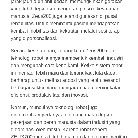
jarak jauh oleh ahli bedah, memungkinkan gerakan
yang lebih tepat dan mengurangi risiko kesalahan
manusia. Zeus200 juga telah digunakan di pusat
rehabilitasi untuk membantu pasien mendapatkan
kembali mobilitas dan kekuatan melalui sesi terapi
yang dipersonalisasi.
Secara keseluruhan, kebangkitan Zeus200 dan
teknologi robot lainnya membentuk kembali industri
dan mengubah cara kerja kami. Ketika sistem robot
ini menjadi lebih maju dan terjangkau, kita dapat
berharap untuk melihat adopsi yang lebih besar di
berbagai sektor, yang mengarah pada peningkatan
efisiensi, produktivitas, dan inovasi.
Namun, munculnya teknologi robot juga
menimbulkan pertanyaan tentang masa depan
pekerjaan dan peran manusia dalam industri yang
didominasi oleh mesin. Karena robot seperti
ZEUS200 menjadi lebih mampu dan otonom, penting