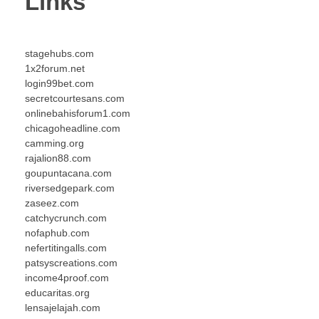
Links
stagehubs.com
1x2forum.net
login99bet.com
secretcourtesans.com
onlinebahisforum1.com
chicagoheadline.com
camming.org
rajalion88.com
goupuntacana.com
riversedgepark.com
zaseez.com
catchycrunch.com
nofaphub.com
nefertitingalls.com
patsyscreations.com
income4proof.com
educaritas.org
lensajelajah.com