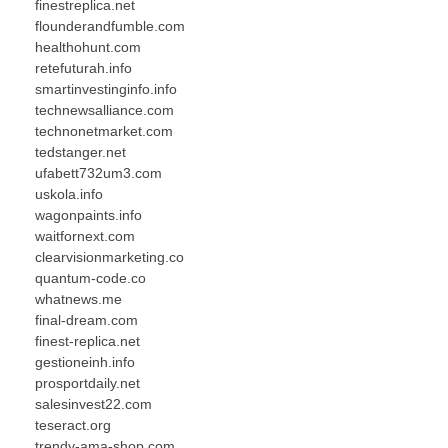
finestreplica.net
flounderandfumble.com
healthohunt.com
retefuturah.info
smartinvestinginfo.info
technewsalliance.com
technonetmarket.com
tedstanger.net
ufabett732um3.com
uskola.info
wagonpaints.info
waitfornext.com
clearvisionmarketing.co
quantum-code.co
whatnews.me
final-dream.com
finest-replica.net
gestioneinh.info
prosportdaily.net
salesinvest22.com
teseract.org
trendy-ama-shop.com