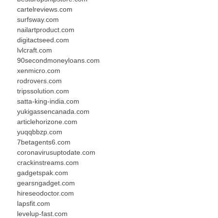
cartelreviews.com
surfsway.com
nailartproduct.com
digitactseed.com
lvlcraft.com
90secondmoneyloans.com
xenmicro.com
rodrovers.com
tripssolution.com
satta-king-india.com
yukigassencanada.com
articlehorizone.com
yuqqbbzp.com
7betagents6.com
coronavirusuptodate.com
crackinstreams.com
gadgetspak.com
gearsngadget.com
hireseodoctor.com
lapsfit.com
levelup-fast.com