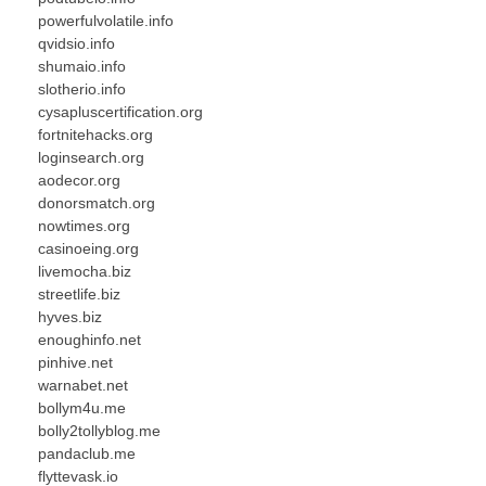
powerfulvolatile.info
qvidsio.info
shumaio.info
slotherio.info
cysapluscertification.org
fortnitehacks.org
loginsearch.org
aodecor.org
donorsmatch.org
nowtimes.org
casinoeing.org
livemocha.biz
streetlife.biz
hyves.biz
enoughinfo.net
pinhive.net
warnabet.net
bollym4u.me
bolly2tollyblog.me
pandaclub.me
flyttevask.io