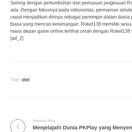
Seiring dengan pertumbuhan dan perluasan jangkauan Roke
ada. Dengan fokusnya pada inklusivitas, permainan selul
cepat menjadikan dirinya sebagai pemimpin dalam dunia
biasa yang mencari kesenangan, Roket138 memiliki sesuat
masa depan game online terlihat cerah dengan Roket138
[ad_2]
Tags:
slot
Previous Post