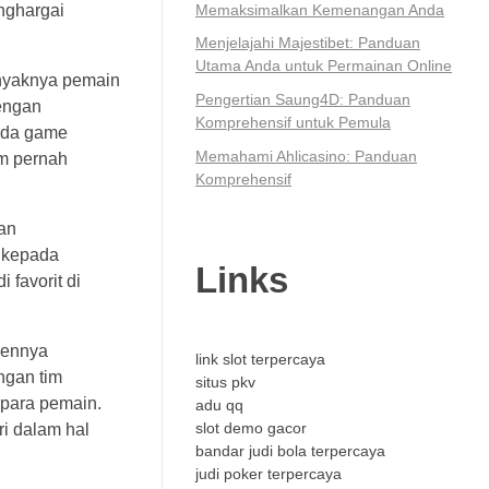
Memaksimalkan Kemenangan Anda
nghargai
Menjelajahi Majestibet: Panduan
Utama Anda untuk Permainan Online
anyaknya pemain
Pengertian Saung4D: Panduan
dengan
Komprehensif untuk Pemula
pada game
Memahami Ahlicasino: Panduan
um pernah
Komprehensif
aan
n kepada
Links
 favorit di
mennya
link slot terpercaya
ngan tim
situs pkv
 para pemain.
adu qq
slot demo gacor
ri dalam hal
bandar judi bola terpercaya
judi poker terpercaya