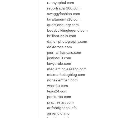
rannyephul.com
reportradar360.com
swaggyfashion.com
taraftariumtv10.com
questionquery.com
bodybuildinglegend.com
brilliant-nails.com
dandr-photography.com
dokteroce.com
journal-francais.com
justintv10.com
lawyerule.com
mediamingleseaco.com
mtsmarketingblog.com
nghekiemtien.com
wasirku.com
tejas24.com
poolturbo.com
prachestait.com
artforafghans.info
airvendio.info