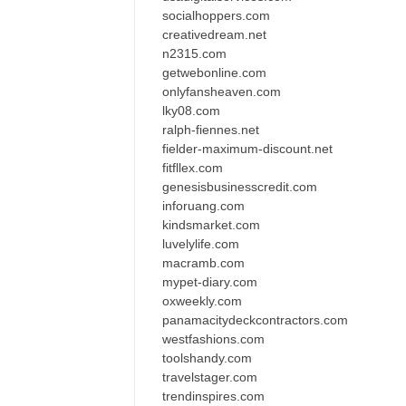
socialhoppers.com
creativedream.net
n2315.com
getwebonline.com
onlyfansheaven.com
lky08.com
ralph-fiennes.net
fielder-maximum-discount.net
fitfllex.com
genesisbusinesscredit.com
inforuang.com
kindsmarket.com
luvelylife.com
macramb.com
mypet-diary.com
oxweekly.com
panamacitydeckcontractors.com
westfashions.com
toolshandy.com
travelstager.com
trendinspires.com