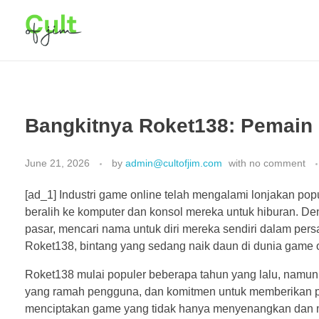
Mainkan slot gacor dari Pragmatic Play malam ini dengan deposit dana. Kesempatan maxwin besar ada di tangan Anda untuk hasil maksimal.
Bangkitnya Roket138: Pemain 
June 21, 2026
by
admin@cultofjim.com
with
no comment
[ad_1] Industri game online telah mengalami lonjakan po
beralih ke komputer dan konsol mereka untuk hiburan. D
pasar, mencari nama untuk diri mereka sendiri dalam pers
Roket138, bintang yang sedang naik daun di dunia game o
Roket138 mulai populer beberapa tahun yang lalu, namun
yang ramah pengguna, dan komitmen untuk memberikan pe
menciptakan game yang tidak hanya menyenangkan dan men