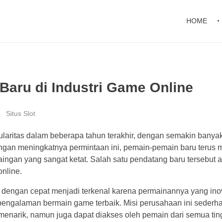
HOME
Baru di Industri Game Online
Situs Slot
pularitas dalam beberapa tahun terakhir, dengan semakin bany
engan meningkatnya permintaan ini, pemain-pemain baru terus
aingan yang sangat ketat. Salah satu pendatang baru tersebut 
nline.
 dengan cepat menjadi terkenal karena permainannya yang inov
ngalaman bermain game terbaik. Misi perusahaan ini sederh
arik, namun juga dapat diakses oleh pemain dari semua ting