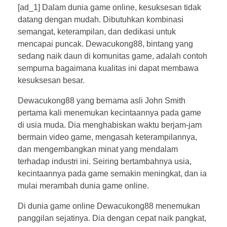
[ad_1] Dalam dunia game online, kesuksesan tidak
datang dengan mudah. Dibutuhkan kombinasi
semangat, keterampilan, dan dedikasi untuk
mencapai puncak. Dewacukong88, bintang yang
sedang naik daun di komunitas game, adalah contoh
sempurna bagaimana kualitas ini dapat membawa
kesuksesan besar.
Dewacukong88 yang bernama asli John Smith
pertama kali menemukan kecintaannya pada game
di usia muda. Dia menghabiskan waktu berjam-jam
bermain video game, mengasah keterampilannya,
dan mengembangkan minat yang mendalam
terhadap industri ini. Seiring bertambahnya usia,
kecintaannya pada game semakin meningkat, dan ia
mulai merambah dunia game online.
Di dunia game online Dewacukong88 menemukan
panggilan sejatinya. Dia dengan cepat naik pangkat,