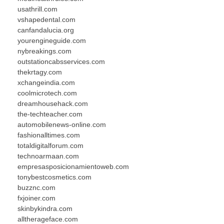
usathrill.com
vshapedental.com
canfandalucia.org
yourengineguide.com
nybreakings.com
outstationcabsservices.com
thekrtagy.com
xchangeindia.com
coolmicrotech.com
dreamhousehack.com
the-techteacher.com
automobilenews-online.com
fashionalltimes.com
totaldigitalforum.com
technoarmaan.com
empresasposicionamientoweb.com
tonybestcosmetics.com
buzznc.com
fxjoiner.com
skinbykindra.com
alltherageface.com