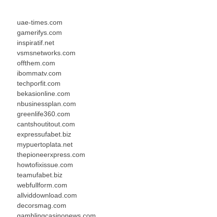
uae-times.com
gamerifys.com
inspiratif.net
vsmsnetworks.com
offthem.com
ibommatv.com
techporfit.com
bekasionline.com
nbusinessplan.com
greenlife360.com
cantshoutitout.com
expressufabet.biz
mypuertoplata.net
thepioneerxpress.com
howtofixissue.com
teamufabet.biz
webfullform.com
allviddownload.com
decorsmag.com
gamblingcasinonews.com