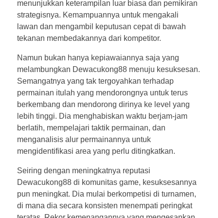
menunjukkan keterampilan luar biasa dan pemikiran
strategisnya. Kemampuannya untuk mengakali
lawan dan mengambil keputusan cepat di bawah
tekanan membedakannya dari kompetitor.
Namun bukan hanya kepiawaiannya saja yang
melambungkan Dewacukong88 menuju kesuksesan.
Semangatnya yang tak tergoyahkan terhadap
permainan itulah yang mendorongnya untuk terus
berkembang dan mendorong dirinya ke level yang
lebih tinggi. Dia menghabiskan waktu berjam-jam
berlatih, mempelajari taktik permainan, dan
menganalisis alur permainannya untuk
mengidentifikasi area yang perlu ditingkatkan.
Seiring dengan meningkatnya reputasi
Dewacukong88 di komunitas game, kesuksesannya
pun meningkat. Dia mulai berkompetisi di turnamen,
di mana dia secara konsisten menempati peringkat
teratas. Rekor kemenangannya yang mengesankan