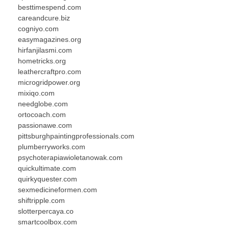
besttimespend.com
careandcure.biz
cogniyo.com
easymagazines.org
hirfanjilasmi.com
hometricks.org
leathercraftpro.com
microgridpower.org
mixiqo.com
needglobe.com
ortocoach.com
passionawe.com
pittsburghpaintingprofessionals.com
plumberryworks.com
psychoterapiawioletanowak.com
quickultimate.com
quirkyquester.com
sexmedicineformen.com
shiftripple.com
slotterpercaya.co
smartcoolbox.com