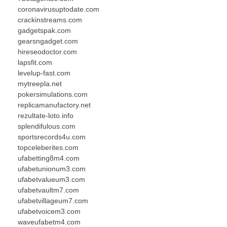
coronavirusuptodate.com
crackinstreams.com
gadgetspak.com
gearsngadget.com
hireseodoctor.com
lapsfit.com
levelup-fast.com
mytreepla.net
pokersimulations.com
replicamanufactory.net
rezultate-loto.info
splendifulous.com
sportsrecords4u.com
topceleberites.com
ufabetting8m4.com
ufabetunionum3.com
ufabetvalueum3.com
ufabetvaultm7.com
ufabetvillageum7.com
ufabetvoicem3.com
waveufabetm4.com