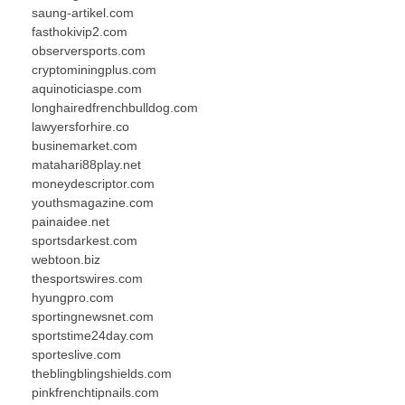
saung-artikel.com
fasthokivip2.com
observersports.com
cryptominingplus.com
aquinoticiaspe.com
longhairedfrenchbulldog.com
lawyersforhire.co
businemarket.com
matahari88play.net
moneydescriptor.com
youthsmagazine.com
painaidee.net
sportsdarkest.com
webtoon.biz
thesportswires.com
hyungpro.com
sportingnewsnet.com
sportstime24day.com
sporteslive.com
theblingblingshields.com
pinkfrenchtipnails.com