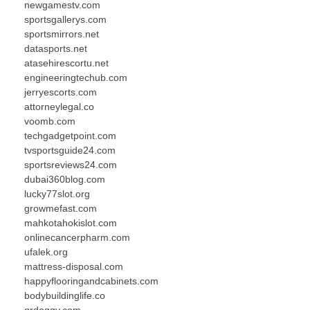
newgamestv.com
sportsgallerys.com
sportsmirrors.net
datasports.net
atasehirescortu.net
engineeringtechub.com
jerryescorts.com
attorneylegal.co
voomb.com
techgadgetpoint.com
tvsportsguide24.com
sportsreviews24.com
dubai360blog.com
lucky77slot.org
growmefast.com
mahkotahokislot.com
onlinecancerpharm.com
ufalek.org
mattress-disposal.com
happyflooringandcabinets.com
bodybuildinglife.co