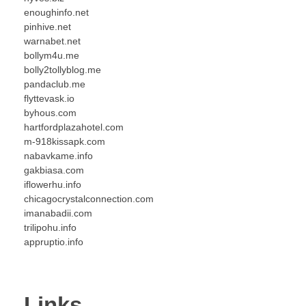
enoughinfo.net
pinhive.net
warnabet.net
bollym4u.me
bolly2tollyblog.me
pandaclub.me
flyttevask.io
byhous.com
hartfordplazahotel.com
m-918kissapk.com
nabavkame.info
gakbiasa.com
iflowerhu.info
chicagocrystalconnection.com
imanabadii.com
trilipohu.info
appruptio.info
Links