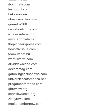
ibommatv.com
techporfit.com
bekasionline.com
nbusinessplan.com
greenlife360.com
cantshoutitout.com
expressufabet.biz
mypuertoplata.net
thepioneerxpress.com
howtofixissue.com
teamufabet.biz
webfullform.com
allviddownload.com
decorsmag.com
gamblingcasinonews.com
universitiesofamerica.net
progameofbrands.com
qbreview.org
servicewueste.org
zippyrevs.com
matkanumbernow.com