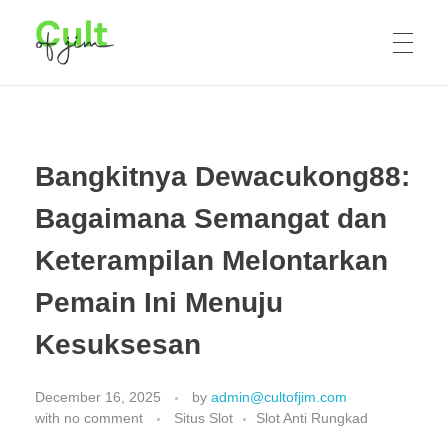
Mainkan slot gacor dari Pragmatic Play malam ini dengan deposit dana. Kesempatan maxwin besar ada di tangan Anda untuk hasil maksimal.
HOME
Bangkitnya Dewacukong88:
SITUS SLOT
Bagaimana Semangat dan
Keterampilan Melontarkan
SLOT DEMO
Pemain Ini Menuju
Kesuksesan
SLOT ANTI RUNGKAD
December 16, 2025
by
admin@cultofjim.com
with
no comment
Situs Slot
Slot Anti Rungkad