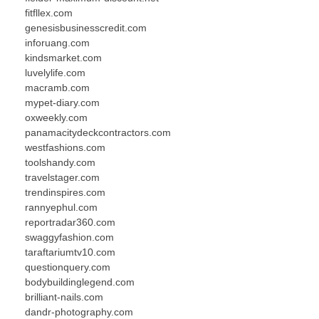
fitfllex.com
genesisbusinesscredit.com
inforuang.com
kindsmarket.com
luvelylife.com
macramb.com
mypet-diary.com
oxweekly.com
panamacitydeckcontractors.com
westfashions.com
toolshandy.com
travelstager.com
trendinspires.com
rannyephul.com
reportradar360.com
swaggyfashion.com
taraftariumtv10.com
questionquery.com
bodybuildinglegend.com
brilliant-nails.com
dandr-photography.com