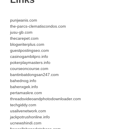
punjwanis.com
the-parcs-clematiscondos.com
jusu-gb.com
thecarepet.com
blogwriterplus.com
guestpostingseo.com
casinogambitpro.info
pokerplaymasters.info
courseoncourse.com
bantinbatdongsan247.com
bahednog.info
bahenxgek.info
pertamaskre.com
threadsvideoandphotodownloader.com
techgiddy.com
usalivenetwork.com
jackpotrushonline.info
ucnewshindi.com