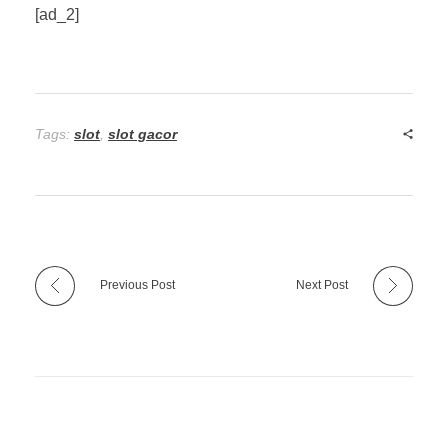
[ad_2]
Tags:
slot
,
slot gacor
Previous Post
Next Post