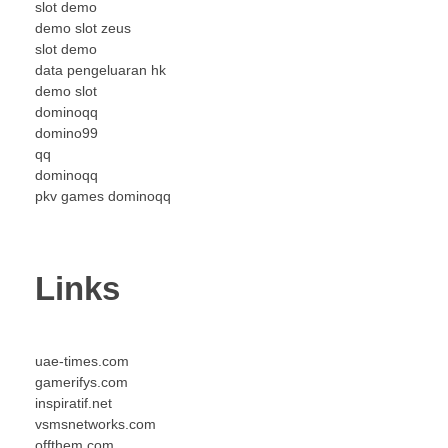
slot demo
demo slot zeus
slot demo
data pengeluaran hk
demo slot
dominoqq
domino99
qq
dominoqq
pkv games dominoqq
Links
uae-times.com
gamerifys.com
inspiratif.net
vsmsnetworks.com
offthem.com