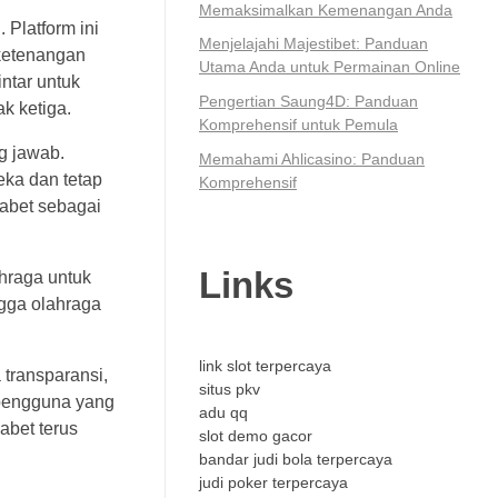
Memaksimalkan Kemenangan Anda
 Platform ini
Menjelajahi Majestibet: Panduan
ketenangan
Utama Anda untuk Permainan Online
ntar untuk
Pengertian Saung4D: Panduan
k ketiga.
Komprehensif untuk Pemula
g jawab.
Memahami Ahlicasino: Panduan
ka dan tetap
Komprehensif
abet sebagai
Links
ahraga untuk
ngga olahraga
link slot terpercaya
 transparansi,
situs pkv
 pengguna yang
adu qq
abet terus
slot demo gacor
bandar judi bola terpercaya
judi poker terpercaya