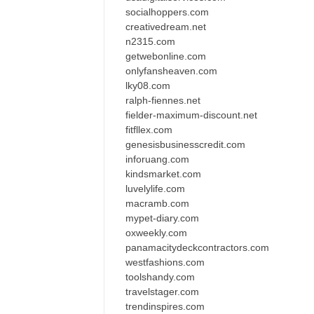
socialhoppers.com
creativedream.net
n2315.com
getwebonline.com
onlyfansheaven.com
lky08.com
ralph-fiennes.net
fielder-maximum-discount.net
fitfllex.com
genesisbusinesscredit.com
inforuang.com
kindsmarket.com
luvelylife.com
macramb.com
mypet-diary.com
oxweekly.com
panamacitydeckcontractors.com
westfashions.com
toolshandy.com
travelstager.com
trendinspires.com