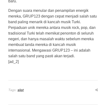
baru.
Dengan suara menular dan penampilan energik
mereka, GRUP123 dengan cepat menjadi salah satu
band paling menarik di kancah musik Turki.
Perpaduan unik mereka antara musik rock, pop, dan
tradisional Turki telah memikat penonton di seluruh
negeri, dan hanya masalah waktu sebelum mereka
membuat tanda mereka di kancah musik
internasional. Mengawasi GRUP123 – ini adalah
salah satu band yang pasti akan terjadi.
[ad_2]
Tags:
slot