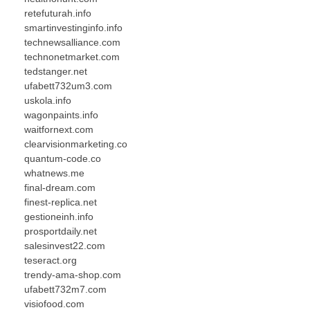
retefuturah.info
smartinvestinginfo.info
technewsalliance.com
technonetmarket.com
tedstanger.net
ufabett732um3.com
uskola.info
wagonpaints.info
waitfornext.com
clearvisionmarketing.co
quantum-code.co
whatnews.me
final-dream.com
finest-replica.net
gestioneinh.info
prosportdaily.net
salesinvest22.com
teseract.org
trendy-ama-shop.com
ufabett732m7.com
visiofood.com