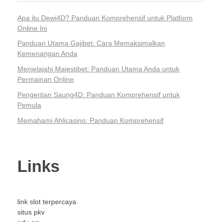
Apa itu Dewi4D? Panduan Komprehensif untuk Platform
Online Ini
Panduan Utama Gajibet: Cara Memaksimalkan
Kemenangan Anda
Menjelajahi Majestibet: Panduan Utama Anda untuk
Permainan Online
Pengertian Saung4D: Panduan Komprehensif untuk
Pemula
Memahami Ahlicasino: Panduan Komprehensif
Links
link slot terpercaya
situs pkv