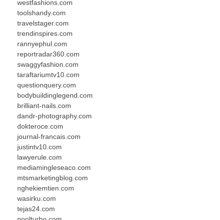
westfashions.com
toolshandy.com
travelstager.com
trendinspires.com
rannyephul.com
reportradar360.com
swaggyfashion.com
taraftariumtv10.com
questionquery.com
bodybuildinglegend.com
brilliant-nails.com
dandr-photography.com
dokteroce.com
journal-francais.com
justintv10.com
lawyerule.com
mediamingleseaco.com
mtsmarketingblog.com
nghekiemtien.com
wasirku.com
tejas24.com
poolturbo.com