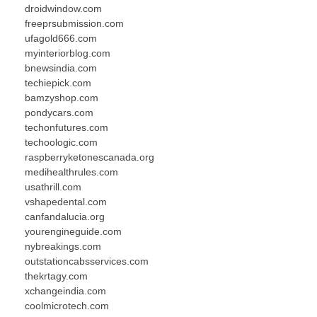
droidwindow.com
freeprsubmission.com
ufagold666.com
myinteriorblog.com
bnewsindia.com
techiepick.com
bamzyshop.com
pondycars.com
techonfutures.com
techoologic.com
raspberryketonescanada.org
medihealthrules.com
usathrill.com
vshapedental.com
canfandalucia.org
yourengineguide.com
nybreakings.com
outstationcabsservices.com
thekrtagy.com
xchangeindia.com
coolmicrotech.com