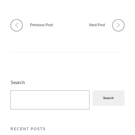
Previous Post
Next Post
Search
Search
RECENT POSTS