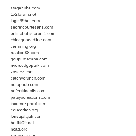
stagehubs.com
1x2forum.net
login99bet.com
secretcourtesans.com
onlinebahisforum1.com
chicagoheadline.com
camming.org
rajalion88.com
goupuntacana.com
riversedgepark.com
zaseez.com
catchycrunch.com
nofaphub.com
nefertitingalls.com
patsyscreations.com
income4proof.com
educaritas.org
lensajelajah.com
betflik09.net
ncaq.org
xenmicro.com