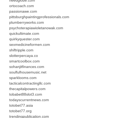
needglobe.com
ortocoach.com
passionawe.com
pittsburghpaintingprofessionals.com
plumberryworks.com
psychoterapiawioletanowak.com
quickultimate.com
quirkyquester.com
sexmedicineformen.com
shiftripple.com
slotterpercaya.co
smartcoolbox.com
sohanjitfinances.com
soulfulhousemusic.net
sparklooms.com
tacticalcontractingllc.com
thecapitalpowers.com
tobabet88slot3.com
todayscurrentnews.com
totobet77.asia
totobet77.org
trendingpublication.com