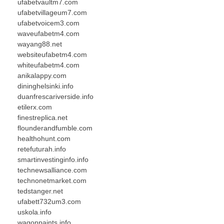
ufabetvaultm7.com
ufabetvillageum7.com
ufabetvoicem3.com
waveufabetm4.com
wayang88.net
websiteufabetm4.com
whiteufabetm4.com
anikalappy.com
dininghelsinki.info
duanfrescariverside.info
etilerx.com
finestreplica.net
flounderandfumble.com
healthohunt.com
retefuturah.info
smartinvestinginfo.info
technewsalliance.com
technonetmarket.com
tedstanger.net
ufabett732um3.com
uskola.info
wagonpaints.info