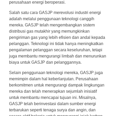
perusahaan energi beroperasi.
Salah satu cara GASJP merevolusi industri energi
adalah melalui penggunaan teknologi canggih
mereka. GASJP telah mengembangkan sistem
distribusi gas mutakhir yang memungkinkan
pengiriman gas yang lebih efisien dan andal kepada
pelanggan. Teknologi ini tidak hanya meningkatkan
pengalaman pelanggan secara keseluruhan, tetapi
juga membantu mengurangi limbah dan menurunkan
biaya untuk GASJP dan pelanggannya.
Selain penggunaan teknologi mereka, GASJP juga
memimpin dalam hal keberlanjutan. Perusahaan
berkomitmen untuk mengurangi dampak lingkungan
mereka dan telah menerapkan sejumlah inisiatif
untuk membantu mencapai tujuan ini. Misalnya,
GASJP telah berinvestasi dalam sumber energi
terbarukan seperti tenaga surya dan angin, dan