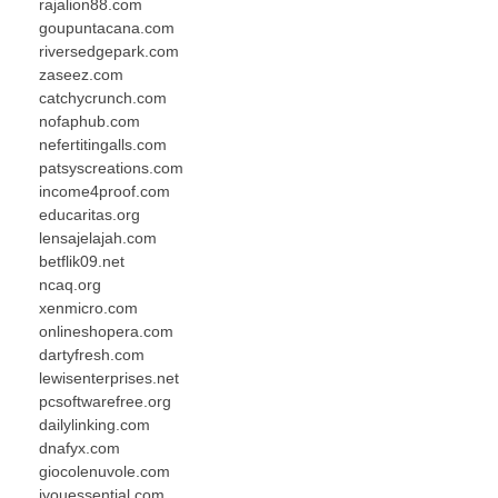
rajalion88.com
goupuntacana.com
riversedgepark.com
zaseez.com
catchycrunch.com
nofaphub.com
nefertitingalls.com
patsyscreations.com
income4proof.com
educaritas.org
lensajelajah.com
betflik09.net
ncaq.org
xenmicro.com
onlineshopera.com
dartyfresh.com
lewisenterprises.net
pcsoftwarefree.org
dailylinking.com
dnafyx.com
giocolenuvole.com
iyouessential.com