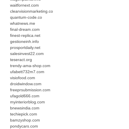
waitfornext.com
clearvisionmarketing.co
quantum-code.co
whatnews.me
final-dream.com
finest-replica.net
gestioneinh.info
prosportdaily.net
salesinvest22.com
teseract.org
trendy-ama-shop.com
ufabett732m7.com
visiofood.com
droidwindow.com
freeprsubmission.com
ufagold666.com
myinteriorblog.com
bnewsindia.com
techiepick.com
bamzyshop.com
pondycars.com