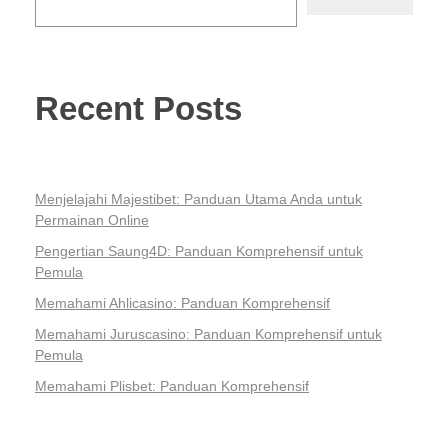
Recent Posts
Menjelajahi Majestibet: Panduan Utama Anda untuk
Permainan Online
Pengertian Saung4D: Panduan Komprehensif untuk
Pemula
Memahami Ahlicasino: Panduan Komprehensif
Memahami Juruscasino: Panduan Komprehensif untuk
Pemula
Memahami Plisbet: Panduan Komprehensif