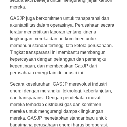
secara aktif bekerja untuk mengurangi jejak karbon
mereka.
GASJP juga berkomitmen untuk transparansi dan
akuntabilitas dalam operasinya. Perusahaan secara
teratur menerbitkan laporan tentang kinerja
lingkungan mereka dan berkomitmen untuk
memenuhi standar tertinggi tata kelola perusahaan.
Tingkat transparansi ini membantu membangun
kepercayaan dengan pelanggan dan pemangku
kepentingan, dan membedakan GasJP dari
perusahaan energi lain di industri ini.
Secara keseluruhan, GASJP merevolusi industri
energi dengan merangkul teknologi, keberlanjutan,
dan transparansi. Dengan pendekatan inovatif
mereka terhadap distribusi gas dan komitmen
mereka untuk mengurangi dampak lingkungan
mereka, GASJP menetapkan standar baru untuk
bagaimana perusahaan energi harus beroperasi.