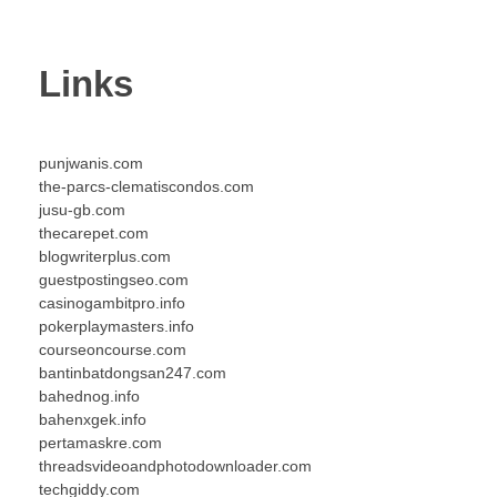
Links
punjwanis.com
the-parcs-clematiscondos.com
jusu-gb.com
thecarepet.com
blogwriterplus.com
guestpostingseo.com
casinogambitpro.info
pokerplaymasters.info
courseoncourse.com
bantinbatdongsan247.com
bahednog.info
bahenxgek.info
pertamaskre.com
threadsvideoandphotodownloader.com
techgiddy.com