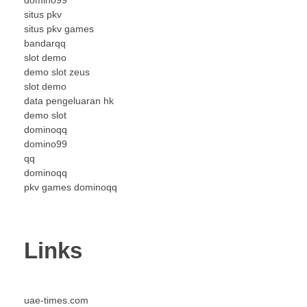
domino99
situs pkv
situs pkv games
bandarqq
slot demo
demo slot zeus
slot demo
data pengeluaran hk
demo slot
dominoqq
domino99
qq
dominoqq
pkv games dominoqq
Links
uae-times.com