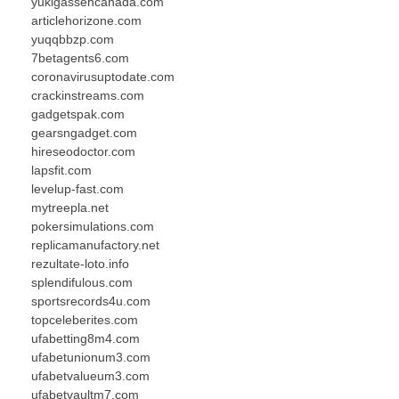
yukigassencanada.com
articlehorizone.com
yuqqbbzp.com
7betagents6.com
coronavirusuptodate.com
crackinstreams.com
gadgetspak.com
gearsngadget.com
hireseodoctor.com
lapsfit.com
levelup-fast.com
mytreepla.net
pokersimulations.com
replicamanufactory.net
rezultate-loto.info
splendifulous.com
sportsrecords4u.com
topceleberites.com
ufabetting8m4.com
ufabetunionum3.com
ufabetvalueum3.com
ufabetvaultm7.com