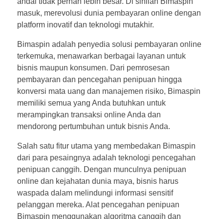
andal tidak pernah lebih besar. Di sinilah Bimaspin
masuk, merevolusi dunia pembayaran online dengan
platform inovatif dan teknologi mutakhir.
Bimaspin adalah penyedia solusi pembayaran online
terkemuka, menawarkan berbagai layanan untuk
bisnis maupun konsumen. Dari pemrosesan
pembayaran dan pencegahan penipuan hingga
konversi mata uang dan manajemen risiko, Bimaspin
memiliki semua yang Anda butuhkan untuk
merampingkan transaksi online Anda dan
mendorong pertumbuhan untuk bisnis Anda.
Salah satu fitur utama yang membedakan Bimaspin
dari para pesaingnya adalah teknologi pencegahan
penipuan canggih. Dengan munculnya penipuan
online dan kejahatan dunia maya, bisnis harus
waspada dalam melindungi informasi sensitif
pelanggan mereka. Alat pencegahan penipuan
Bimaspin menggunakan algoritma canggih dan