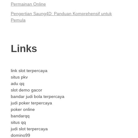
Permainan Online
Pengertian Saung4D: Panduan Komprehensif untuk
Pemula
Links
link slot terpercaya
situs pkv
adu qq
slot demo gacor
bandar judi bola terpercaya
judi poker terpercaya
poker online
bandarqq
situs qq
judi slot terpercaya
domino99