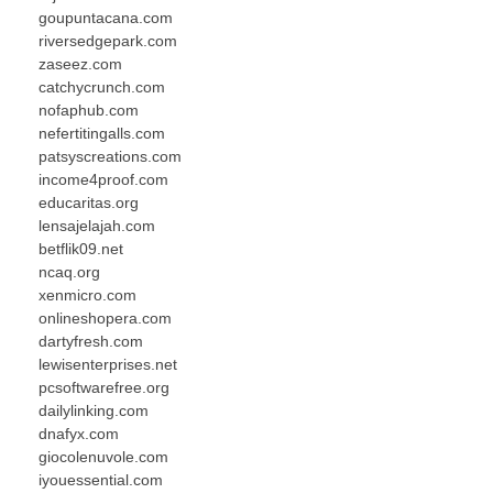
goupuntacana.com
riversedgepark.com
zaseez.com
catchycrunch.com
nofaphub.com
nefertitingalls.com
patsyscreations.com
income4proof.com
educaritas.org
lensajelajah.com
betflik09.net
ncaq.org
xenmicro.com
onlineshopera.com
dartyfresh.com
lewisenterprises.net
pcsoftwarefree.org
dailylinking.com
dnafyx.com
giocolenuvole.com
iyouessential.com