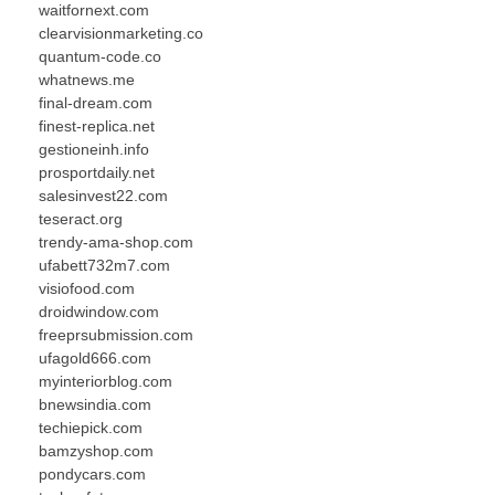
waitfornext.com
clearvisionmarketing.co
quantum-code.co
whatnews.me
final-dream.com
finest-replica.net
gestioneinh.info
prosportdaily.net
salesinvest22.com
teseract.org
trendy-ama-shop.com
ufabett732m7.com
visiofood.com
droidwindow.com
freeprsubmission.com
ufagold666.com
myinteriorblog.com
bnewsindia.com
techiepick.com
bamzyshop.com
pondycars.com