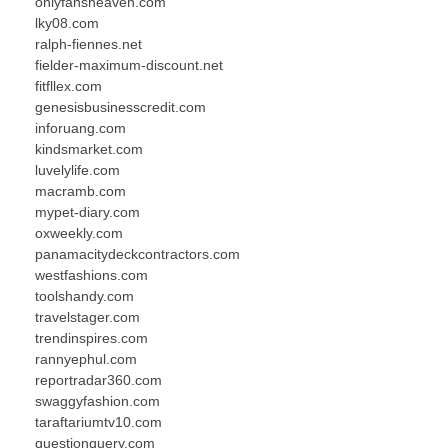
onlyfansheaven.com
lky08.com
ralph-fiennes.net
fielder-maximum-discount.net
fitfllex.com
genesisbusinesscredit.com
inforuang.com
kindsmarket.com
luvelylife.com
macramb.com
mypet-diary.com
oxweekly.com
panamacitydeckcontractors.com
westfashions.com
toolshandy.com
travelstager.com
trendinspires.com
rannyephul.com
reportradar360.com
swaggyfashion.com
taraftariumtv10.com
questionquery.com