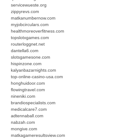
servicewueste.org
zippyrevs.com
matkanumbernow.com
myjobcirculars.com
healthmoreoverfitness.com
topslotxgames.com
routerloggnet.net
dantella6.com
slotsgamesone.com
hispinzone.com
kalyanbazarnights.com
top-online-casino-usa.com
honghuidoor.com
flowingtravel.com
nineniki.com
brandiospecialists.com
medicalcare7.com
adtennaball.com
nabzah.com
mongive.com
matkagameresultsview.com