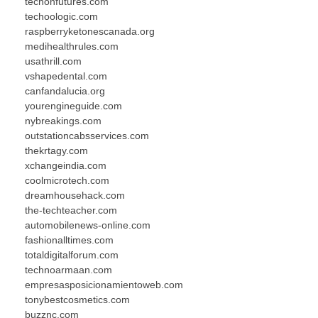
techonfutures.com
techoologic.com
raspberryketonescanada.org
medihealthrules.com
usathrill.com
vshapedental.com
canfandalucia.org
yourengineguide.com
nybreakings.com
outstationcabsservices.com
thekrtagy.com
xchangeindia.com
coolmicrotech.com
dreamhousehack.com
the-techteacher.com
automobilenews-online.com
fashionalltimes.com
totaldigitalforum.com
technoarmaan.com
empresasposicionamientoweb.com
tonybestcosmetics.com
buzznc.com