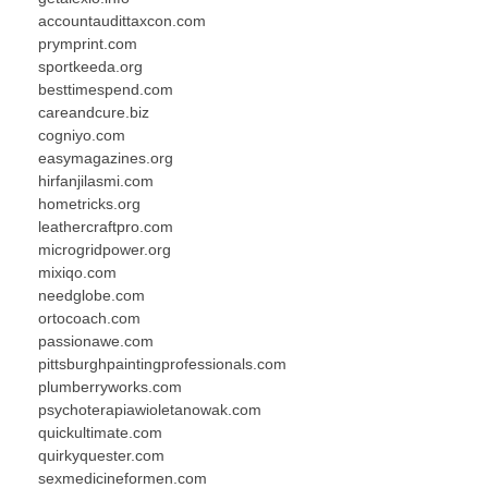
accountaudittaxcon.com
prymprint.com
sportkeeda.org
besttimespend.com
careandcure.biz
cogniyo.com
easymagazines.org
hirfanjilasmi.com
hometricks.org
leathercraftpro.com
microgridpower.org
mixiqo.com
needglobe.com
ortocoach.com
passionawe.com
pittsburghpaintingprofessionals.com
plumberryworks.com
psychoterapiawioletanowak.com
quickultimate.com
quirkyquester.com
sexmedicineformen.com