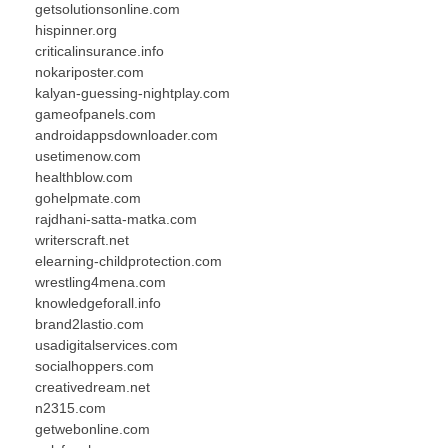
getsolutionsonline.com
hispinner.org
criticalinsurance.info
nokariposter.com
kalyan-guessing-nightplay.com
gameofpanels.com
androidappsdownloader.com
usetimenow.com
healthblow.com
gohelpmate.com
rajdhani-satta-matka.com
writerscraft.net
elearning-childprotection.com
wrestling4mena.com
knowledgeforall.info
brand2lastio.com
usadigitalservices.com
socialhoppers.com
creativedream.net
n2315.com
getwebonline.com