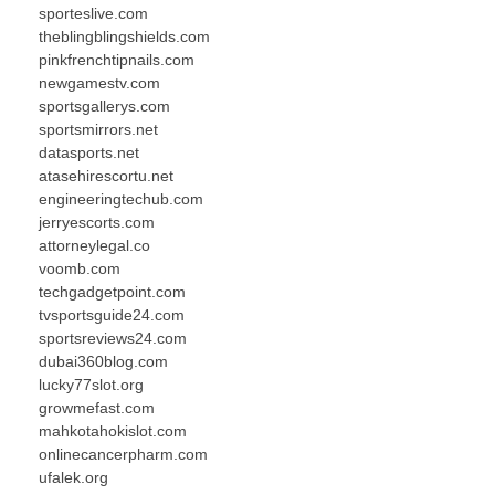
sporteslive.com
theblingblingshields.com
pinkfrenchtipnails.com
newgamestv.com
sportsgallerys.com
sportsmirrors.net
datasports.net
atasehirescortu.net
engineeringtechub.com
jerryescorts.com
attorneylegal.co
voomb.com
techgadgetpoint.com
tvsportsguide24.com
sportsreviews24.com
dubai360blog.com
lucky77slot.org
growmefast.com
mahkotahokislot.com
onlinecancerpharm.com
ufalek.org