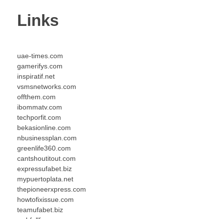
Links
uae-times.com
gamerifys.com
inspiratif.net
vsmsnetworks.com
offthem.com
ibommatv.com
techporfit.com
bekasionline.com
nbusinessplan.com
greenlife360.com
cantshoutitout.com
expressufabet.biz
mypuertoplata.net
thepioneerxpress.com
howtofixissue.com
teamufabet.biz