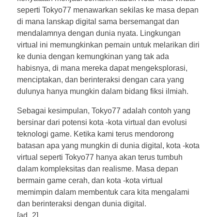
seperti Tokyo77 menawarkan sekilas ke masa depan
di mana lanskap digital sama bersemangat dan
mendalamnya dengan dunia nyata. Lingkungan
virtual ini memungkinkan pemain untuk melarikan diri
ke dunia dengan kemungkinan yang tak ada
habisnya, di mana mereka dapat mengeksplorasi,
menciptakan, dan berinteraksi dengan cara yang
dulunya hanya mungkin dalam bidang fiksi ilmiah.
Sebagai kesimpulan, Tokyo77 adalah contoh yang
bersinar dari potensi kota -kota virtual dan evolusi
teknologi game. Ketika kami terus mendorong
batasan apa yang mungkin di dunia digital, kota -kota
virtual seperti Tokyo77 hanya akan terus tumbuh
dalam kompleksitas dan realisme. Masa depan
bermain game cerah, dan kota -kota virtual
memimpin dalam membentuk cara kita mengalami
dan berinteraksi dengan dunia digital.
[ad_2]