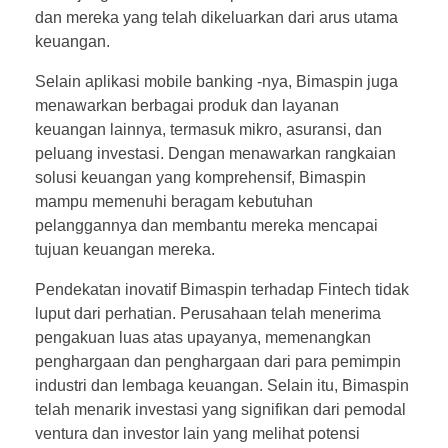
dan mereka yang telah dikeluarkan dari arus utama
keuangan.
Selain aplikasi mobile banking -nya, Bimaspin juga
menawarkan berbagai produk dan layanan
keuangan lainnya, termasuk mikro, asuransi, dan
peluang investasi. Dengan menawarkan rangkaian
solusi keuangan yang komprehensif, Bimaspin
mampu memenuhi beragam kebutuhan
pelanggannya dan membantu mereka mencapai
tujuan keuangan mereka.
Pendekatan inovatif Bimaspin terhadap Fintech tidak
luput dari perhatian. Perusahaan telah menerima
pengakuan luas atas upayanya, memenangkan
penghargaan dan penghargaan dari para pemimpin
industri dan lembaga keuangan. Selain itu, Bimaspin
telah menarik investasi yang signifikan dari pemodal
ventura dan investor lain yang melihat potensi