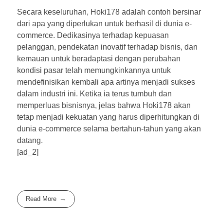
Secara keseluruhan, Hoki178 adalah contoh bersinar
dari apa yang diperlukan untuk berhasil di dunia e-
commerce. Dedikasinya terhadap kepuasan
pelanggan, pendekatan inovatif terhadap bisnis, dan
kemauan untuk beradaptasi dengan perubahan
kondisi pasar telah memungkinkannya untuk
mendefinisikan kembali apa artinya menjadi sukses
dalam industri ini. Ketika ia terus tumbuh dan
memperluas bisnisnya, jelas bahwa Hoki178 akan
tetap menjadi kekuatan yang harus diperhitungkan di
dunia e-commerce selama bertahun-tahun yang akan
datang.
[ad_2]
Read More