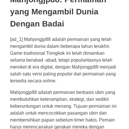
yang Mengambil Dunia
Dengan Badai
[ad_1] Mahjongjp88 adalah permainan yang telah
mengambil dunia dalam beberapa tahun terakhir.
Game tradisional Tiongkok ini telah dimainkan
selama berabad -abad, tetapi popularitasnya telah
meroket di era digital, dengan Mahjongjp88 menjadi
salah satu versi paling populer dari permainan yang
tersedia secara online.
Mahjongjp88 adalah permainan berbasis ubin yang
membutuhkan keterampilan, strategi, dan sedikit
keberuntungan untuk menang. Tujuan permainan ini
adalah untuk mencocokkan pasangan ubin dan
membersihkan papan sebelum timer habis. Pemain
harus merencanakan gerakan mereka dengan