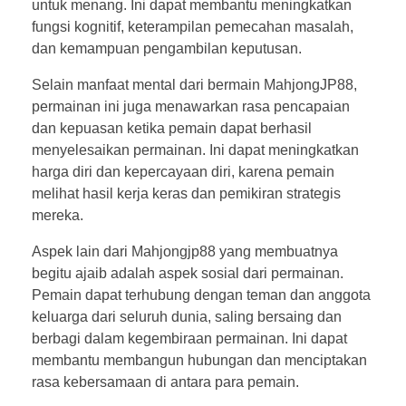
untuk menang. Ini dapat membantu meningkatkan
fungsi kognitif, keterampilan pemecahan masalah,
dan kemampuan pengambilan keputusan.
Selain manfaat mental dari bermain MahjongJP88,
permainan ini juga menawarkan rasa pencapaian
dan kepuasan ketika pemain dapat berhasil
menyelesaikan permainan. Ini dapat meningkatkan
harga diri dan kepercayaan diri, karena pemain
melihat hasil kerja keras dan pemikiran strategis
mereka.
Aspek lain dari Mahjongjp88 yang membuatnya
begitu ajaib adalah aspek sosial dari permainan.
Pemain dapat terhubung dengan teman dan anggota
keluarga dari seluruh dunia, saling bersaing dan
berbagi dalam kegembiraan permainan. Ini dapat
membantu membangun hubungan dan menciptakan
rasa kebersamaan di antara para pemain.