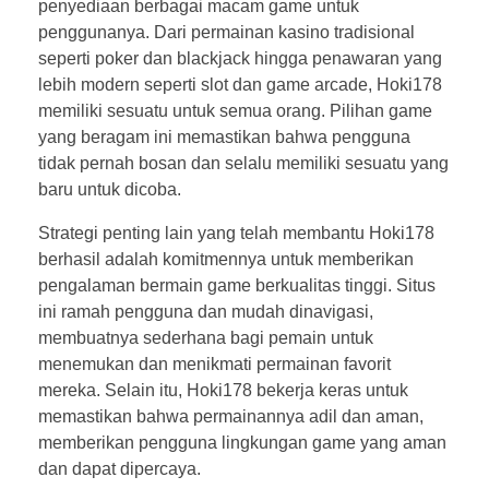
penyediaan berbagai macam game untuk
penggunanya. Dari permainan kasino tradisional
seperti poker dan blackjack hingga penawaran yang
lebih modern seperti slot dan game arcade, Hoki178
memiliki sesuatu untuk semua orang. Pilihan game
yang beragam ini memastikan bahwa pengguna
tidak pernah bosan dan selalu memiliki sesuatu yang
baru untuk dicoba.
Strategi penting lain yang telah membantu Hoki178
berhasil adalah komitmennya untuk memberikan
pengalaman bermain game berkualitas tinggi. Situs
ini ramah pengguna dan mudah dinavigasi,
membuatnya sederhana bagi pemain untuk
menemukan dan menikmati permainan favorit
mereka. Selain itu, Hoki178 bekerja keras untuk
memastikan bahwa permainannya adil dan aman,
memberikan pengguna lingkungan game yang aman
dan dapat dipercaya.