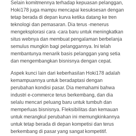
Selain komitmennya terhadap kepuasan pelanggan,
Hoki178 juga mampu mencapai kesuksesan dengan
tetap berada di depan kurva ketika datang ke tren
teknologi dan pemasaran. Dia terus -menerus
mengeksplorasi cara -cara baru untuk meningkatkan
situs webnya dan membuat pengalaman berbelanja
semulus mungkin bagi pelanggannya. Ini telah
membantunya menarik basis pelanggan yang setia
dan mengembangkan bisnisnya dengan cepat.
Aspek kunci lain dari keberhasilan Hoki178 adalah
kemampuannya untuk beradaptasi dengan
perubahan kondisi pasar. Dia memahami bahwa
industri e-commerce terus berkembang, dan dia
selalu mencari peluang baru untuk tumbuh dan
memperluas bisnisnya. Fleksibilitas dan kemauan
untuk merangkul perubahan ini memungkinkannya
untuk tetap berada di depan kompetisi dan terus
berkembang di pasar yang sangat kompetitif.