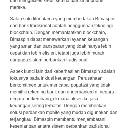
dan mengakses kredit semua dari smartphone
mereka.
Salah satu fitur utama yang membedakan Bimaspin
dari bank tradisional adalah penggunaan teknologi
blockchain. Dengan memanfaatkan blockchain,
Bimaspin dapat menawarkan layanan keuangan
yang aman dan transparan yang tidak hanya lebih
cepat dan lebih efisien, tetapi juga lebih murah
daripada sistem perbankan tradisional.
Aspek kunci lain dari keberhasilan Bimaspin adalah
fokusnya pada inklusi keuangan. Perusahaan
berkomitmen untuk mencapai populasi yang tidak
memiliki rekening bank dan underbanked di negara -
negara berkembang, di mana akses ke jasa
keuangan sering terbatas. Dengan memberikan
solusi perbankan mobile yang mudah digunakan dan
terjangkau, Bimaspin membantu menjembatani
kesenjangan antara sistem perbankan tradisional