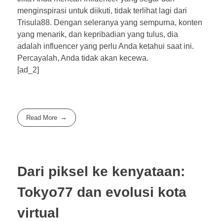
menginspirasi untuk diikuti, tidak terlihat lagi dari
Trisula88. Dengan seleranya yang sempurna, konten
yang menarik, dan kepribadian yang tulus, dia
adalah influencer yang perlu Anda ketahui saat ini.
Percayalah, Anda tidak akan kecewa.
[ad_2]
Read More
Dari piksel ke kenyataan:
Tokyo77 dan evolusi kota
virtual