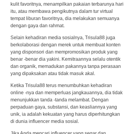
kulit favoritnya, menampilkan pakaian terbarunya hari
itu, atau membawa pengikutnya dalam tur virtual
tempat liburan favoritnya, dia melakukan semuanya
dengan gaya dan rahmat.
Selain kehadiran media sosialnya, Trisula88 juga
berkolaborasi dengan merek untuk membuat konten
yang disponsori dan mempromosikan produk yang
benar -benar dia yakini. Kemitraannya selalu otentik
dan organik, memadukan pakannya tanpa perasaan
yang dipaksakan atau tidak masuk akal.
Ketika Trisula88 terus menumbuhkan kehadiran
online -nya dan memperluas jangkauannya, dia tidak
menunjukkan tanda -tanda melambat. Dengan
perpaduan gaya, substansi, dan keasliannya yang
unik, ia adalah kekuatan yang harus diperhitungkan
di dunia influencer media sosial.
Jika Anda mencari influencer yang segar dan