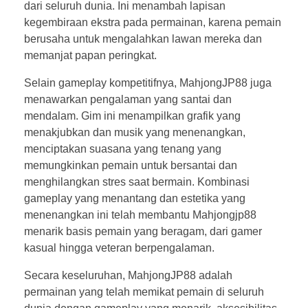
dari seluruh dunia. Ini menambah lapisan
kegembiraan ekstra pada permainan, karena pemain
berusaha untuk mengalahkan lawan mereka dan
memanjat papan peringkat.
Selain gameplay kompetitifnya, MahjongJP88 juga
menawarkan pengalaman yang santai dan
mendalam. Gim ini menampilkan grafik yang
menakjubkan dan musik yang menenangkan,
menciptakan suasana yang tenang yang
memungkinkan pemain untuk bersantai dan
menghilangkan stres saat bermain. Kombinasi
gameplay yang menantang dan estetika yang
menenangkan ini telah membantu Mahjongjp88
menarik basis pemain yang beragam, dari gamer
kasual hingga veteran berpengalaman.
Secara keseluruhan, MahjongJP88 adalah
permainan yang telah memikat pemain di seluruh