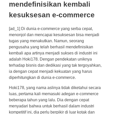
mendefinisikan kembali
kesuksesan e-commerce
[ad_1] Di dunia e-commerce yang serba cepat,
menonjol dan mencapai kesuksesan bisa menjadi
tugas yang menakutkan. Namun, seorang
pengusaha yang telah berhasil mendefinisikan
kembali apa artinya menjadi sukses di industri ini
adalah Hoki178. Dengan pendekatan uniknya
terhadap bisnis dan dedikasi yang tak tergoyahkan,
ia dengan cepat menjadi kekuatan yang harus
diperhitungkan di dunia e-commerce.
Hoki178, yang nama aslinya tidak diketahui secara
luas, pertama kali memasuki adegan e-commerce
beberapa tahun yang lalu. Dia dengan cepat
menyadari bahwa untuk berhasil dalam industri
kompetitif ini, dia perlu berpikir di luar kotak dan