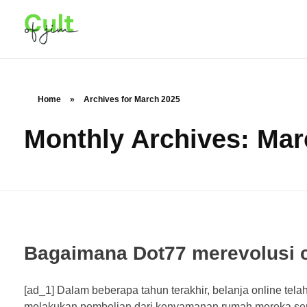
Mainkan slot gacor dari Pragmatic Play malam ini dengan deposit dana. Kesempatan maxwin besar ada di tangan Anda untuk hasil maksimal.
Home
»
Archives for March 2025
Monthly Archives: Mar
Bagaimana Dot77 merevolusi ca
[ad_1] Dalam beberapa tahun terakhir, belanja online te
melakukan pembelian dari kenyamanan rumah mereka sendi