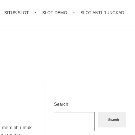
SITUS SLOT
SLOT DEMO
SLOT ANTI RUNGKAD
Search
Search
g memilih untuk
ja online