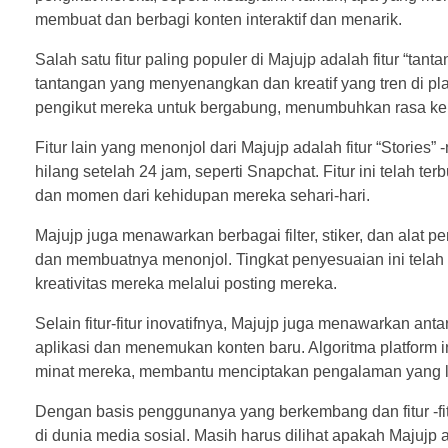
membuat dan berbagi konten interaktif dan menarik.
Salah satu fitur paling populer di Majujp adalah fitur “t
tantangan yang menyenangkan dan kreatif yang tren di 
pengikut mereka untuk bergabung, menumbuhkan rasa keb
Fitur lain yang menonjol dari Majujp adalah fitur “Stori
hilang setelah 24 jam, seperti Snapchat. Fitur ini telah 
dan momen dari kehidupan mereka sehari-hari.
Majujp juga menawarkan berbagai filter, stiker, dan al
dan membuatnya menonjol. Tingkat penyesuaian ini tela
kreativitas mereka melalui posting mereka.
Selain fitur-fitur inovatifnya, Majujp juga menawarkan
aplikasi dan menemukan konten baru. Algoritma platform
minat mereka, membantu menciptakan pengalaman yang l
Dengan basis penggunanya yang berkembang dan fitur -fit
di dunia media sosial. Masih harus dilihat apakah Majujp a