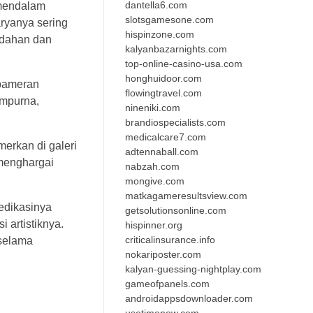
dantella6.com
 mendalam
slotsgamesone.com
aryanya sering
hispinzone.com
ndahan dan
kalyanbazarnights.com
top-online-casino-usa.com
honghuidoor.com
 pameran
flowingtravel.com
empurna,
nineniki.com
brandiospecialists.com
medicalcare7.com
merkan di galeri
adtennaball.com
 menghargai
nabzah.com
mongive.com
matkagameresultsview.com
dedikasinya
getsolutionsonline.com
 artistiknya.
hispinner.org
criticalinsurance.info
 selama
nokariposter.com
kalyan-guessing-nightplay.com
gameofpanels.com
androidappsdownloader.com