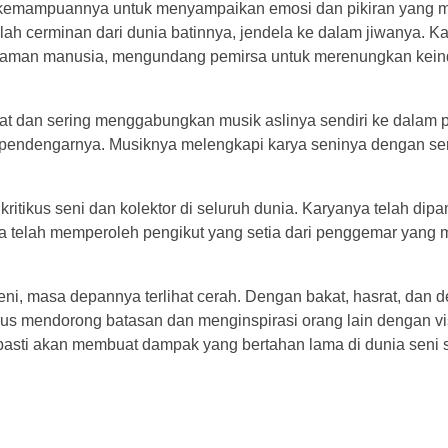
 kemampuannya untuk menyampaikan emosi dan pikiran yang
alah cerminan dari dunia batinnya, jendela ke dalam jiwanya. K
ngalaman manusia, mengundang pemirsa untuk merenungkan kei
akat dan sering menggabungkan musik aslinya sendiri ke dalam
a pendengarnya. Musiknya melengkapi karya seninya dengan s
ritikus seni dan kolektor di seluruh dunia. Karyanya telah dipa
ia telah memperoleh pengikut yang setia dari penggemar yang
ni, masa depannya terlihat cerah. Dengan bakat, hasrat, dan 
rus mendorong batasan dan menginspirasi orang lain dengan visi
 pasti akan membuat dampak yang bertahan lama di dunia seni