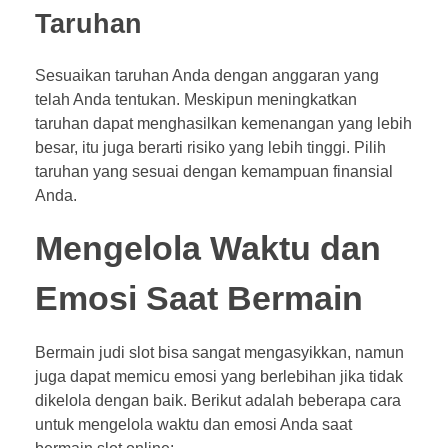
Taruhan
Sesuaikan taruhan Anda dengan anggaran yang
telah Anda tentukan. Meskipun meningkatkan
taruhan dapat menghasilkan kemenangan yang lebih
besar, itu juga berarti risiko yang lebih tinggi. Pilih
taruhan yang sesuai dengan kemampuan finansial
Anda.
Mengelola Waktu dan
Emosi Saat Bermain
Bermain judi slot bisa sangat mengasyikkan, namun
juga dapat memicu emosi yang berlebihan jika tidak
dikelola dengan baik. Berikut adalah beberapa cara
untuk mengelola waktu dan emosi Anda saat