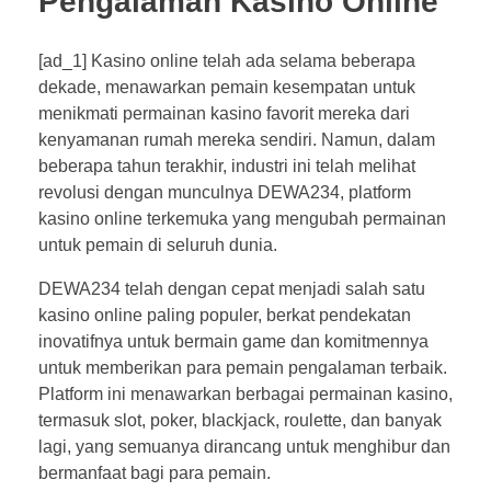
Pengalaman Kasino Online
[ad_1] Kasino online telah ada selama beberapa
dekade, menawarkan pemain kesempatan untuk
menikmati permainan kasino favorit mereka dari
kenyamanan rumah mereka sendiri. Namun, dalam
beberapa tahun terakhir, industri ini telah melihat
revolusi dengan munculnya DEWA234, platform
kasino online terkemuka yang mengubah permainan
untuk pemain di seluruh dunia.
DEWA234 telah dengan cepat menjadi salah satu
kasino online paling populer, berkat pendekatan
inovatifnya untuk bermain game dan komitmennya
untuk memberikan para pemain pengalaman terbaik.
Platform ini menawarkan berbagai permainan kasino,
termasuk slot, poker, blackjack, roulette, dan banyak
lagi, yang semuanya dirancang untuk menghibur dan
bermanfaat bagi para pemain.