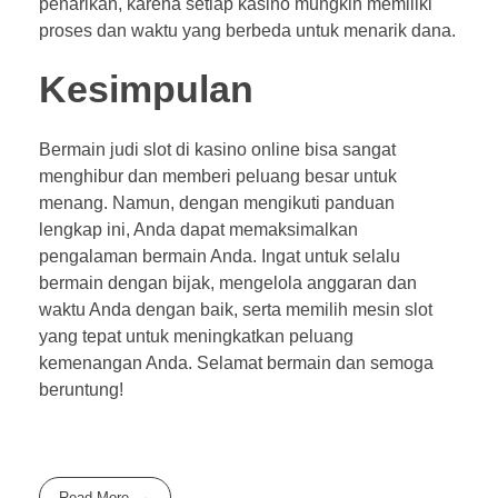
penarikan, karena setiap kasino mungkin memiliki
proses dan waktu yang berbeda untuk menarik dana.
Kesimpulan
Bermain judi slot di kasino online bisa sangat
menghibur dan memberi peluang besar untuk
menang. Namun, dengan mengikuti panduan
lengkap ini, Anda dapat memaksimalkan
pengalaman bermain Anda. Ingat untuk selalu
bermain dengan bijak, mengelola anggaran dan
waktu Anda dengan baik, serta memilih mesin slot
yang tepat untuk meningkatkan peluang
kemenangan Anda. Selamat bermain dan semoga
beruntung!
Read More