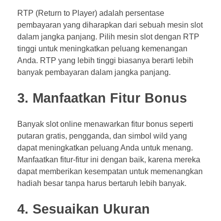
RTP (Return to Player) adalah persentase
pembayaran yang diharapkan dari sebuah mesin slot
dalam jangka panjang. Pilih mesin slot dengan RTP
tinggi untuk meningkatkan peluang kemenangan
Anda. RTP yang lebih tinggi biasanya berarti lebih
banyak pembayaran dalam jangka panjang.
3. Manfaatkan Fitur Bonus
Banyak slot online menawarkan fitur bonus seperti
putaran gratis, pengganda, dan simbol wild yang
dapat meningkatkan peluang Anda untuk menang.
Manfaatkan fitur-fitur ini dengan baik, karena mereka
dapat memberikan kesempatan untuk memenangkan
hadiah besar tanpa harus bertaruh lebih banyak.
4. Sesuaikan Ukuran