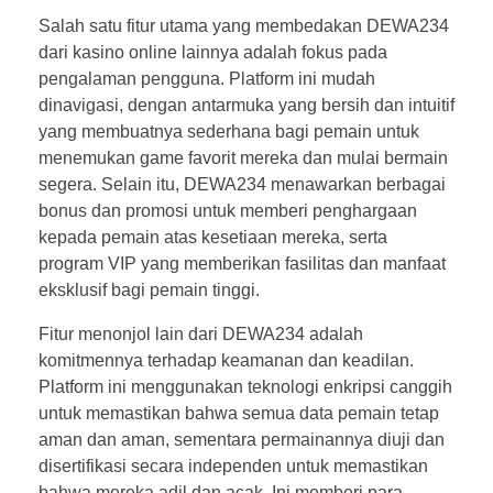
Salah satu fitur utama yang membedakan DEWA234
dari kasino online lainnya adalah fokus pada
pengalaman pengguna. Platform ini mudah
dinavigasi, dengan antarmuka yang bersih dan intuitif
yang membuatnya sederhana bagi pemain untuk
menemukan game favorit mereka dan mulai bermain
segera. Selain itu, DEWA234 menawarkan berbagai
bonus dan promosi untuk memberi penghargaan
kepada pemain atas kesetiaan mereka, serta
program VIP yang memberikan fasilitas dan manfaat
eksklusif bagi pemain tinggi.
Fitur menonjol lain dari DEWA234 adalah
komitmennya terhadap keamanan dan keadilan.
Platform ini menggunakan teknologi enkripsi canggih
untuk memastikan bahwa semua data pemain tetap
aman dan aman, sementara permainannya diuji dan
disertifikasi secara independen untuk memastikan
bahwa mereka adil dan acak. Ini memberi para