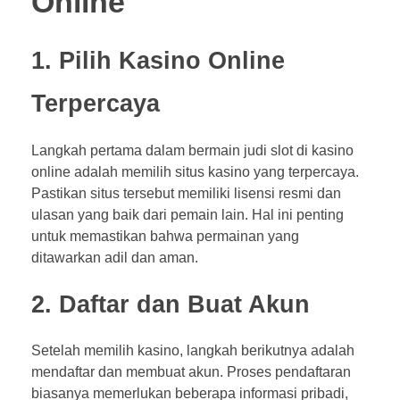
Online
1. Pilih Kasino Online
Terpercaya
Langkah pertama dalam bermain judi slot di kasino
online adalah memilih situs kasino yang terpercaya.
Pastikan situs tersebut memiliki lisensi resmi dan
ulasan yang baik dari pemain lain. Hal ini penting
untuk memastikan bahwa permainan yang
ditawarkan adil dan aman.
2. Daftar dan Buat Akun
Setelah memilih kasino, langkah berikutnya adalah
mendaftar dan membuat akun. Proses pendaftaran
biasanya memerlukan beberapa informasi pribadi,