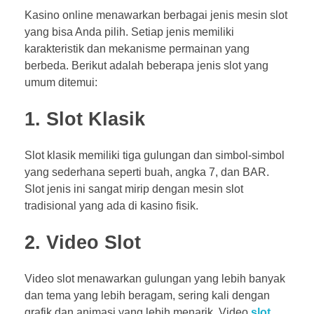
Kasino online menawarkan berbagai jenis mesin slot
yang bisa Anda pilih. Setiap jenis memiliki
karakteristik dan mekanisme permainan yang
berbeda. Berikut adalah beberapa jenis slot yang
umum ditemui:
1. Slot Klasik
Slot klasik memiliki tiga gulungan dan simbol-simbol
yang sederhana seperti buah, angka 7, dan BAR.
Slot jenis ini sangat mirip dengan mesin slot
tradisional yang ada di kasino fisik.
2. Video Slot
Video slot menawarkan gulungan yang lebih banyak
dan tema yang lebih beragam, sering kali dengan
grafik dan animasi yang lebih menarik. Video
slot